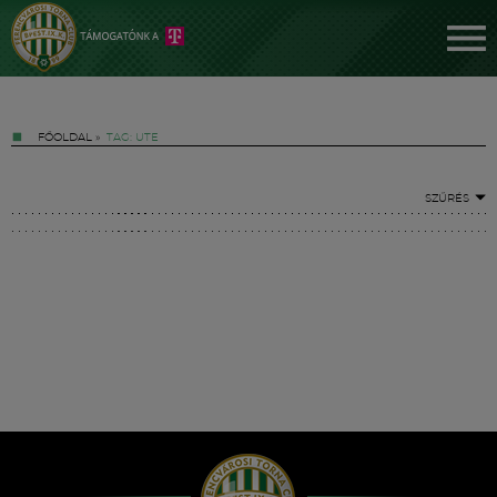
FŐOLDAL
»
TAG: UTE
SZŰRÉS
Jegyek
FM YouTube +
Hírek