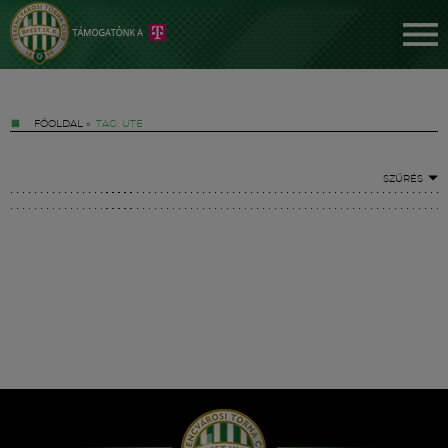
FŐOLDAL
»
TAG: UTE
SZŰRÉS
Jegyek
FM YouTube +
Hírek