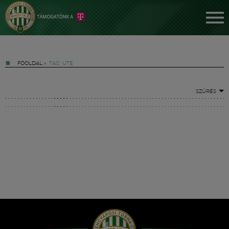
FŐOLDAL
»
TAG: UTE
SZŰRÉS
Jegyek
FM YouTube +
Hírek