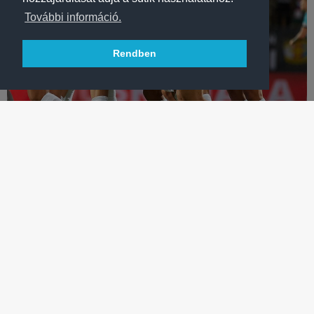
További információ.
Rendben
LABDARÚGÁS
NŐI BL: VLLAZNIA - FTC-TELEKOM 0-0, BÜNTETŐKKEL 3-1
Minden helyzet kimaradt, az albánok sokkal higgadtabbak
voltak a büntetőpárbajban, búcsúztunk a BL-től.
TÖBB