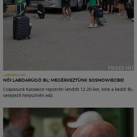
LABDARÚGÁS
NŐI LABDARÚGÓ BL: MEGÉRKEZTÜNK SOSNOWIECBE!
Csapatunk Katowice repterén landolt 12.20-kor, este a keddi BL-
selejtező helyszínén edz.