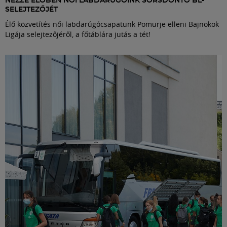
NÉZZE ÉLŐBEN NŐI LABDARÚGÓINK SORSDÖNTŐ BL-
SELEJTEZŐJÉT
Élő közvetítés női labdarúgócsapatunk Pomurje elleni Bajnokok
Ligája selejtezőjéről, a főtáblára jutás a tét!