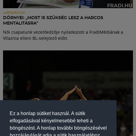
LABDARÚGÁS
DÖRNYEI: „MOST IS SZÜKSÉG LESZ A HARCOS
MENTALITÁSRA”
Női csapatunk vezetőedzője nyilatkozott a FradiMédiának a
Vllaznia elleni BL-selejtező előtt.
Ez a honlap sütiket használ. A sütik
elfogadásával kényelmesebbé teheti a
böngészést. A honlap további böngészésével
hozzájárulását adja a sütik használatához.