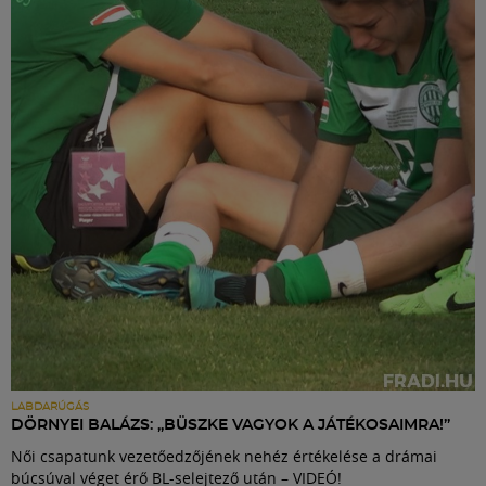
LABDARÚGÁS
DÖRNYEI BALÁZS: „BÜSZKE VAGYOK A JÁTÉKOSAIMRA!”
Női csapatunk vezetőedzőjének nehéz értékelése a drámai
búcsúval véget érő BL-selejtező után – VIDEÓ!