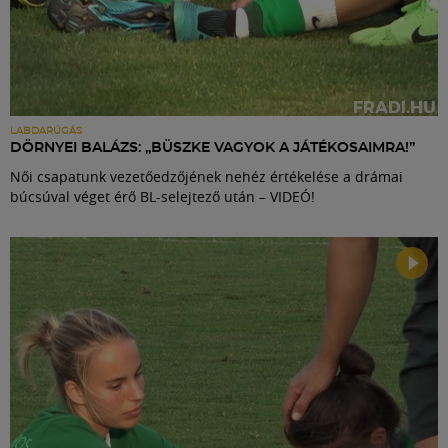
LABDARÚGÁS
DÖRNYEI BALÁZS: „BÜSZKE VAGYOK A JÁTÉKOSAIMRA!”
Női csapatunk vezetőedzőjének nehéz értékelése a drámai
búcsúval véget érő BL-selejtező után – VIDEÓ!