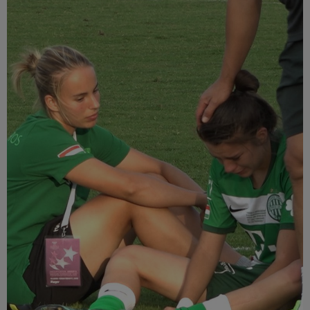
Múzeum
English