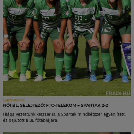
Labdarúgás
Szakosztályok
Meccscenter
Klub
Szolgáltatások
Shop
LABDARÚGÁS
NŐI BL, SELEJTEZŐ: FTC-TELEKOM – SPARTAK 2-2
Hiába vezettünk kétszer is, a Spartak mindkétszer egyenlített,
Közösség
és bejutott a BL főtáblájára.