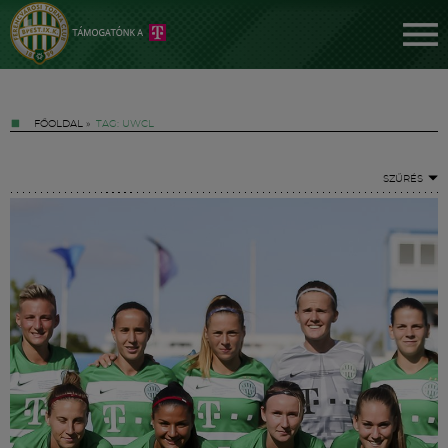
FŐOLDAL
»
TAG: UWCL
SZŰRÉS
Jegyek
FM YouTube +
Hírek