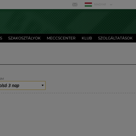
MAGYAR
S
SZAKOSZTÁLYOK
MECCSCENTER
KLUB
SZOLGÁLTATÁSOK
UM
olsó 3 nap