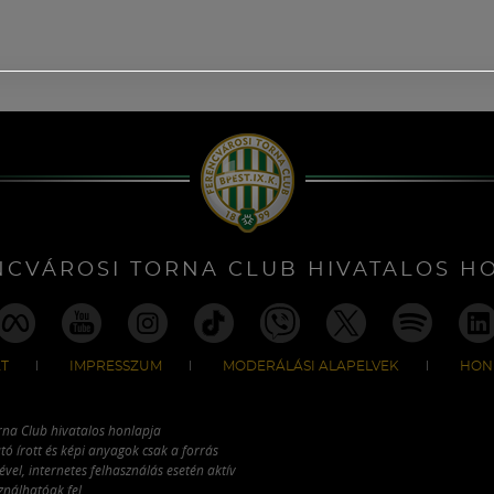
NCVÁROSI TORNA CLUB HIVATALOS H
T
IMPRESSZUM
MODERÁLÁSI ALAPELVEK
HON
rna Club hivatalos honlapja
tó írott és képi anyagok csak a forrás
vel, internetes felhasználás esetén aktív
ználhatóak fel.