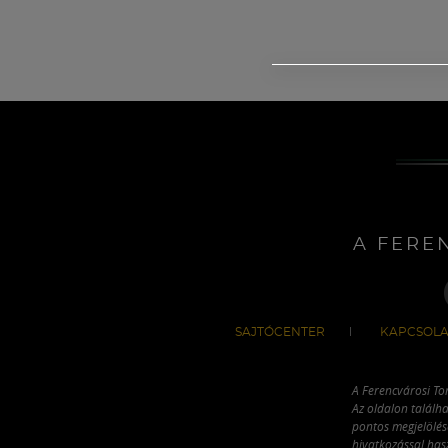
A FERE
SAJTÓCENTER
KAPCSOLA
A Ferencvárosi To
Az oldalon találha
pontos megjelölésé
hivatkozással has