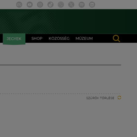
SHOP
KÖZÖSSÉG
MÚZEUM
JEGYEK
SZŰRŐK TÖRLÉSE