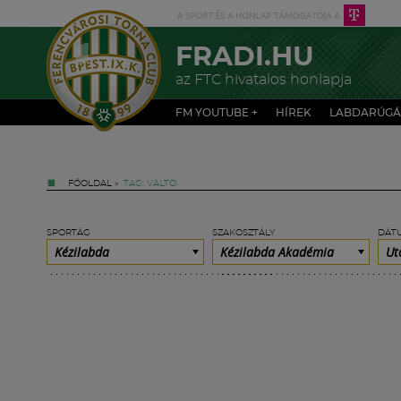
FRADI.HU
az FTC hivatalos honlapja
FM YOUTUBE +
HÍREK
LABDARÚGÁ
FŐOLDAL
»
TAG: VÁLTÓ
SPORTÁG
SZAKOSZTÁLY
DÁT
Kézilabda
Kézilabda Akadémia
Ut