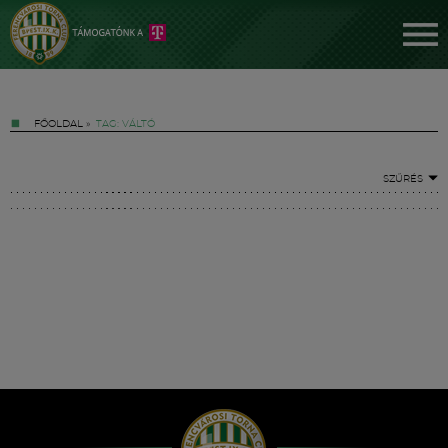
FŐOLDAL
»
TAG: VÁLTÓ
SZŰRÉS
Jegyek
FM YouTube +
Hírek