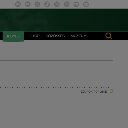
SHOP
KÖZÖSSÉG
MÚZEUM
JEGYEK
SZŰRŐK TÖRLÉSE