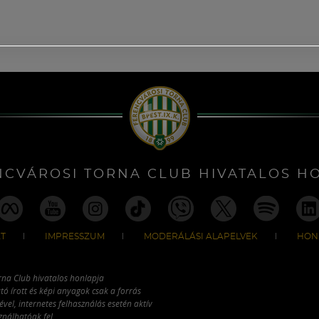
NCVÁROSI TORNA CLUB HIVATALOS H
T
IMPRESSZUM
MODERÁLÁSI ALAPELVEK
HON
rna Club hivatalos honlapja
tó írott és képi anyagok csak a forrás
vel, internetes felhasználás esetén aktív
ználhatóak fel.