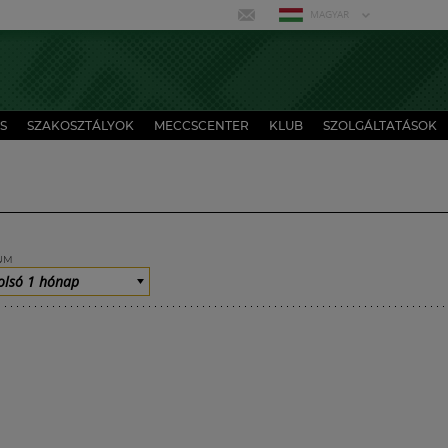
MAGYAR
S
SZAKOSZTÁLYOK
MECCSCENTER
KLUB
SZOLGÁLTATÁSOK
UM
olsó 1 hónap