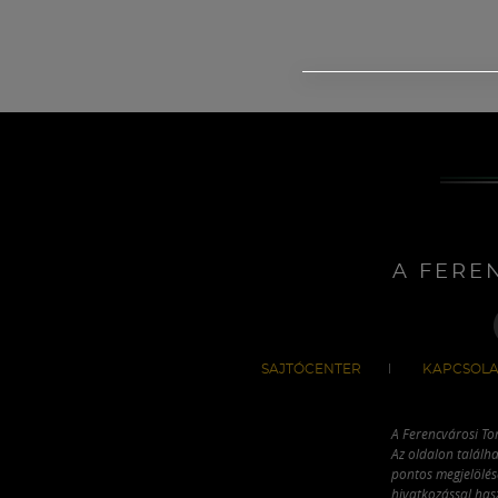
A FERE
SAJTÓCENTER
KAPCSOLA
A Ferencvárosi To
Az oldalon találha
pontos megjelölésé
hivatkozással has