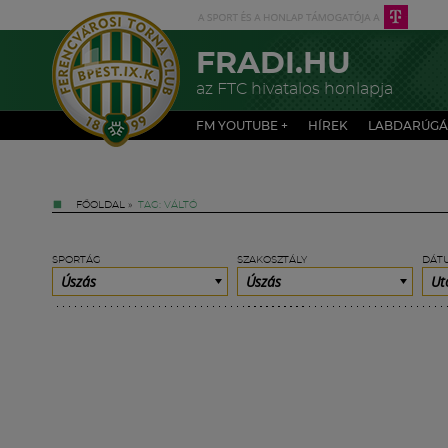
FRADI.HU
az FTC hivatalos honlapja
FM YOUTUBE +
HÍREK
LABDARÚGÁ
FŐOLDAL
»
TAG: VÁLTÓ
SPORTÁG
SZAKOSZTÁLY
DÁT
Úszás
Úszás
Ut