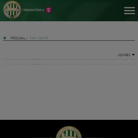
FŐOLDAL
»
TAG: VÁLTÓ
SZŰRÉS
Jegyek
FM YouTube +
Hírek