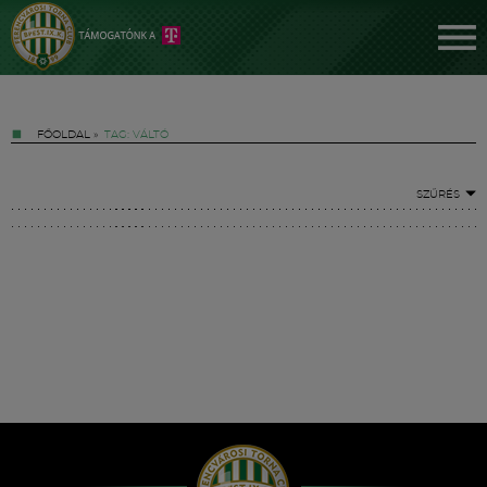
FŐOLDAL
»
TAG: VÁLTÓ
SZŰRÉS
Jegyek
FM YouTube +
Hírek