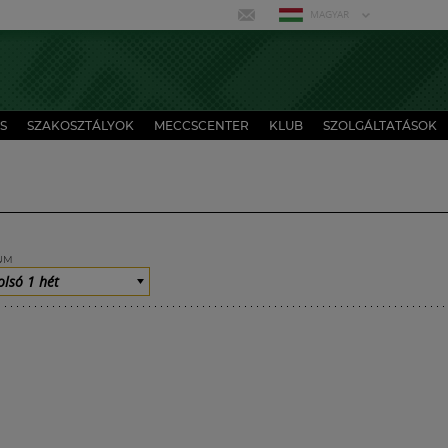
MAGYAR
S
SZAKOSZTÁLYOK
MECCSCENTER
KLUB
SZOLGÁLTATÁSOK
UM
olsó 1 hét