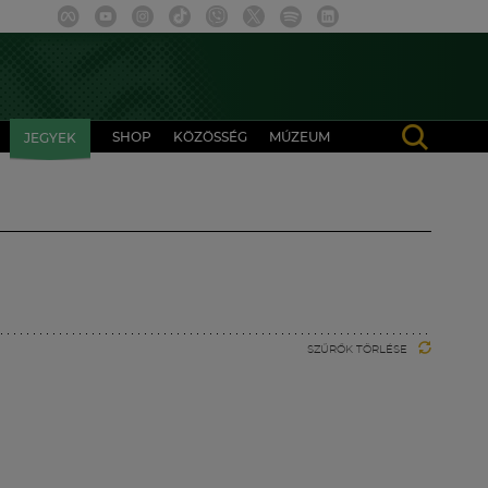
SHOP
KÖZÖSSÉG
MÚZEUM
JEGYEK
SZŰRŐK TÖRLÉSE