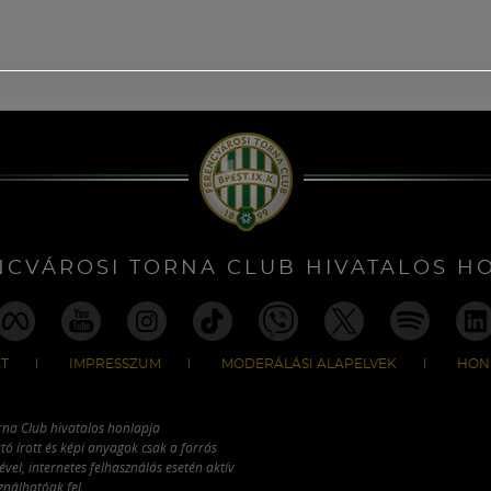
NCVÁROSI TORNA CLUB HIVATALOS H
T
IMPRESSZUM
MODERÁLÁSI ALAPELVEK
HON
rna Club hivatalos honlapja
tó írott és képi anyagok csak a forrás
vel, internetes felhasználás esetén aktív
ználhatóak fel.