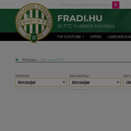
FRADI.HU
az FTC hivatalos honlapja
FM YOUTUBE +
HÍREK
LABDARÚGÁ
FŐOLDAL
»
TAG: VASAS-FTC
SPORTÁG
SZAKOSZTÁLY
DÁT
Korcsolya
Korcsolya
Ut