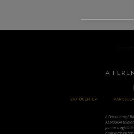
A FERE
SAJTÓCENTER
KAPCSOLA
A Ferencvárosi To
Az oldalon találha
pontos megjelölésé
hivatkozással has