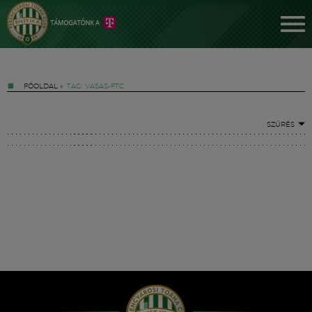
FŐOLDAL
»
TAG: VASAS-FTC
SZŰRÉS
Jegyek
FM YouTube +
Hírek