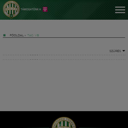
FŐOLDAL
»
TAG: VB
SZŰRÉS
Jegyek
FM YouTube +
Hírek