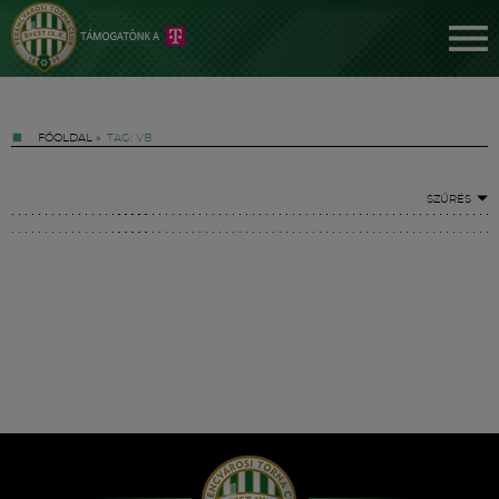
FŐOLDAL
»
TAG: VB
SZŰRÉS
Jegyek
FM YouTube +
Hírek