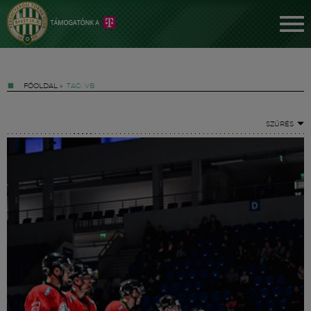
FŐOLDAL
»
TAG: VB
SZŰRÉS
Jegyek
FM YouTube +
Hírek