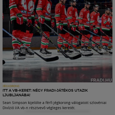
Labdarúgás
Szakosztályok
Meccscenter
Klub
Szolgáltatások
Shop
JÉGKORONG
ITT A VB-KERET: NÉGY FRADI-JÁTÉKOS UTAZIK
LJUBLJANÁBA!
Közösség
Sean Simpson kijelölte a férfi jégkorong-válogatott szlovéniai
Divízió I/A vb-n résztvevő végleges keretét.