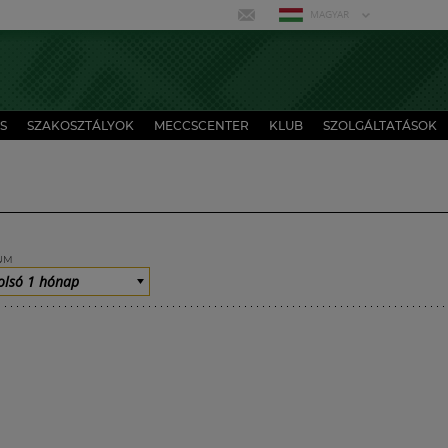
MAGYAR
S
SZAKOSZTÁLYOK
MECCSCENTER
KLUB
SZOLGÁLTATÁSOK
UM
olsó 1 hónap