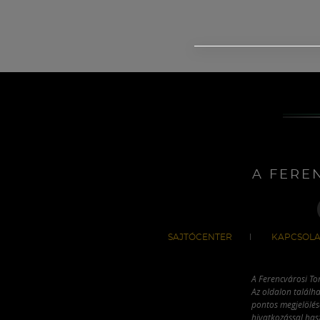
A FERE
SAJTÓCENTER
KAPCSOLA
A Ferencvárosi To
Az oldalon találha
pontos megjelölésé
hivatkozással has