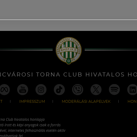
NCVÁROSI TORNA CLUB HIVATALOS H
T
IMPRESSZUM
MODERÁLÁSI ALAPELVEK
HON
rna Club hivatalos honlapja
tó írott és képi anyagok csak a forrás
vel, internetes felhasználás esetén aktív
ználhatóak fel.