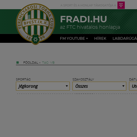
FRADI.HU
az FTC hivatalos honlapja
FM YOUTUBE +
HÍREK
LABDARÚGÁ
FŐOLDAL
»
TAG: VB
SPORTÁG
SZAKOSZTÁLY
DÁT
Jégkorong
Összes
Ut