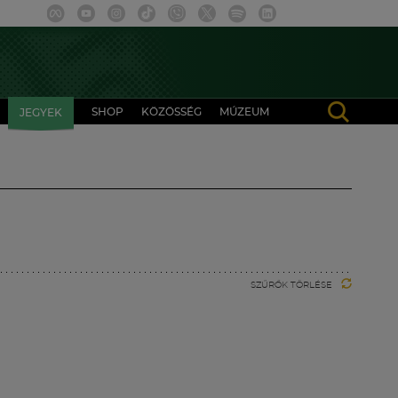
SHOP
KÖZÖSSÉG
MÚZEUM
JEGYEK
SZŰRŐK TÖRLÉSE