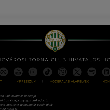
NCVÁROSI TORNA CLUB HIVATALOS H
T
IMPRESSZUM
MODERÁLÁSI ALAPELVEK
HON
rna Club hivatalos honlapja
tó írott és képi anyagok csak a forrás
vel, internetes felhasználás esetén aktív
ználhatóak fel.