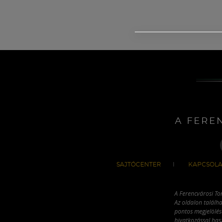
A FERE
SAJTÓCENTER
KAPCSOLA
A Ferencvárosi To
Az oldalon találha
pontos megjelölésé
hivatkozással has