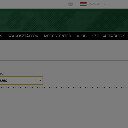
MAGYAR
S
SZAKOSZTÁLYOK
MECCSCENTER
KLUB
SZOLGÁLTATÁSOK
UM
szes