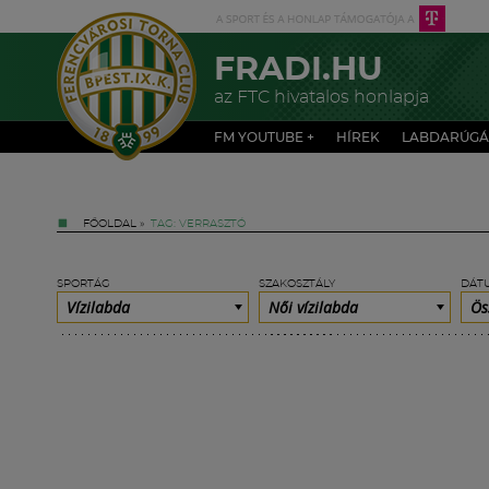
FRADI.HU
az FTC hivatalos honlapja
FM YOUTUBE +
HÍREK
LABDARÚGÁ
FŐOLDAL
»
TAG: VERRASZTÓ
SPORTÁG
SZAKOSZTÁLY
DÁT
Vízilabda
Női vízilabda
Ös