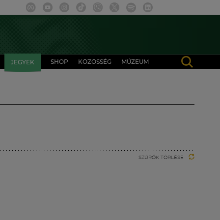
SHOP
KÖZÖSSÉG
MÚZEUM
JEGYEK
SZŰRŐK TÖRLÉSE