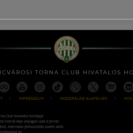
NCVÁROSI TORNA CLUB HIVATALOS H
T
IMPRESSZUM
MODERÁLÁSI ALAPELVEK
HON
rna Club hivatalos honlapja
tó írott és képi anyagok csak a forrás
vel, internetes felhasználás esetén aktív
ználhatóak fel.