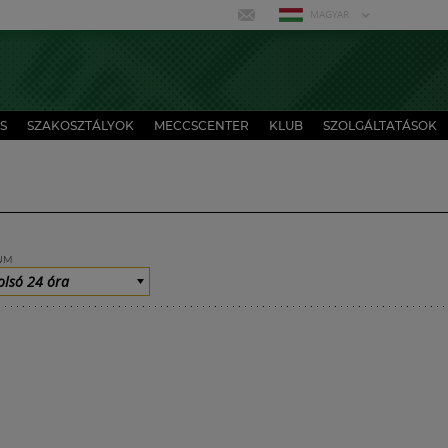
MAGYAR
S
SZAKOSZTÁLYOK
MECCSCENTER
KLUB
SZOLGÁLTATÁSOK
UM
olsó 24 óra