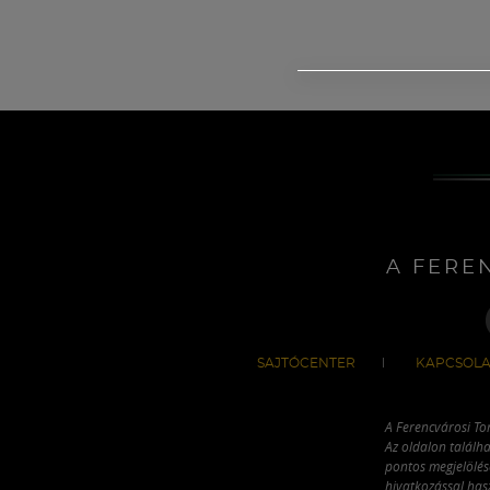
A FERE
SAJTÓCENTER
KAPCSOLA
A Ferencvárosi To
Az oldalon találha
pontos megjelölésé
hivatkozással has