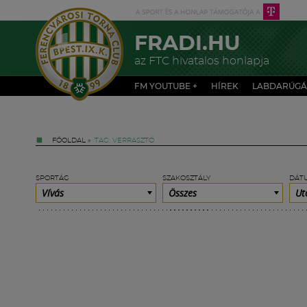
FRADI.HU
az FTC hivatalos honlapja
FM YOUTUBE +
HÍREK
LABDARÚGÁ
FŐOLDAL
»
TAG: VERRASZTÓ
SPORTÁG
SZAKOSZTÁLY
DÁT
Vívás
Összes
Ut