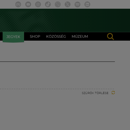
SHOP
KÖZÖSSÉG
MÚZEUM
JEGYEK
SZŰRŐK TÖRLÉSE