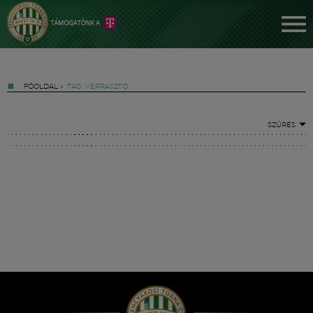
FŐOLDAL
»
TAG: VERRASZTÓ
SZŰRÉS
Jegyek
FM YouTube +
Hírek