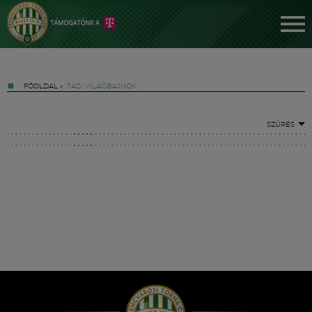
FŐOLDAL
»
TAG: VILÁGBAJNOK
SZŰRÉS
Jegyek
FM YouTube +
Hírek