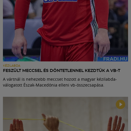
KÉZILABDA
FESZÜLT MECCSEL ÉS DÖNTETLENNEL KEZDTÜK A VB-T
A vártnál is nehezebb meccset hozott a magyar kézilabda-
válogatott Észak-Macedónia elleni vb-összecsapása.