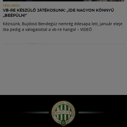
KÉZILABDA
VB-RE KÉSZÜLŐ JÁTÉKOSUNK: „IDE NAGYON KÖNNYŰ
„BEÉPÜLNI”
Kézisünk, Bujdosó Bendegúz nemrég édesapa lett, január eleje
óta pedig a válogatottal a vb-re hangol – VIDEÓ