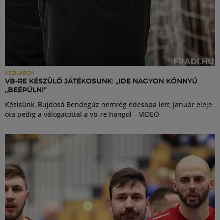
KÉZILABDA
VB-RE KÉSZÜLŐ JÁTÉKOSUNK: „IDE NAGYON KÖNNYŰ
„BEÉPÜLNI”
Kézisünk, Bujdosó Bendegúz nemrég édesapa lett, január eleje
óta pedig a válogatottal a vb-re hangol – VIDEÓ