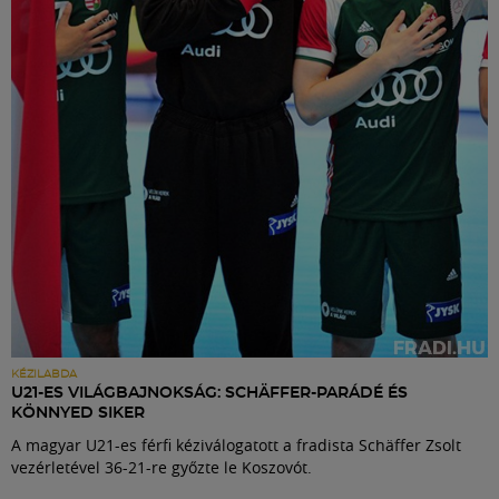
Labdarúgás
Szakosztályok
Meccscenter
Klub
Szolgáltatások
Shop
KÉZILABDA
U21-ES VILÁGBAJNOKSÁG: SCHÄFFER-PARÁDÉ ÉS
KÖNNYED SIKER
Közösség
A magyar U21-es férfi kéziválogatott a fradista Schäffer Zsolt
vezérletével 36-21-re győzte le Koszovót.