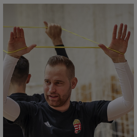
Múzeum
English