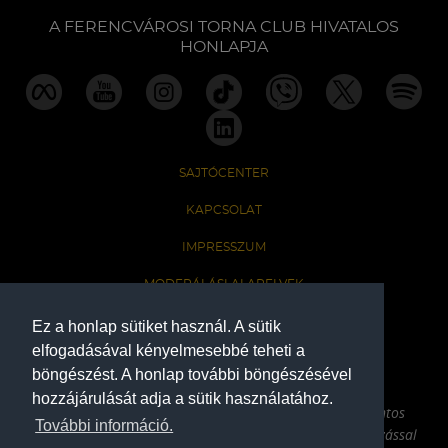
A FERENCVÁROSI TORNA CLUB HIVATALOS
HONLAPJA
SAJTÓCENTER
KAPCSOLAT
IMPRESSZUM
MODERÁLÁSI ALAPELVEK
HONLAP ADATKEZELÉSI TÁJÉKOZTATÓ
Ez a honlap sütiket használ. A sütik
elfogadásával kényelmesebbé teheti a
böngészést. A honlap további böngészésével
A Ferencvárosi Torna Club hivatalos honlapja
hozzájárulását adja a sütik használatához.
Az oldalon található írott és képi anyagok csak a forrás pontos
További információ.
megjelölésével, internetes felhasználás esetén aktív hivatkozással