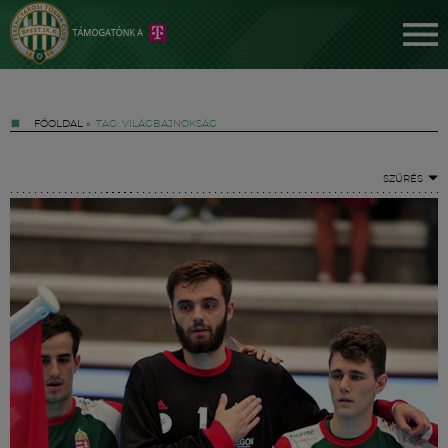
FŐOLDAL
»
TAG: VILÁGBAJNOKSÁG
SZŰRÉS
Jegyek
FM YouTube +
Hírek