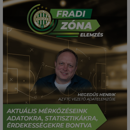
Múzeum
English