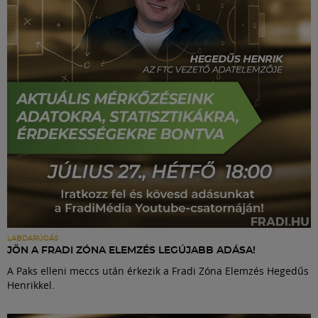
Labdarúgás
Szakosztályok
Meccscenter
Klub
Szolgáltatások
Shop
LABDARÚGÁS
JÖN A FRADI ZÓNA ELEMZÉS LEGÚJABB ADÁSA!
A Paks elleni meccs után érkezik a Fradi Zóna Elemzés Hegedűs
Közösség
Henrikkel.