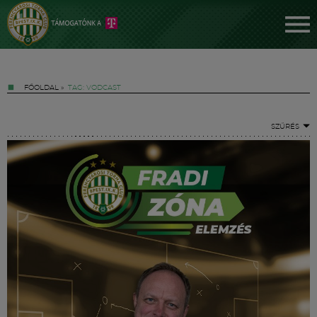
FŐOLDAL
»
TAG: VODCAST
SZŰRÉS
Jegyek
FM YouTube +
Hírek