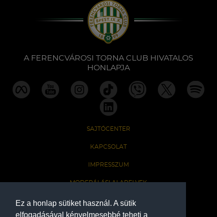
A FERENCVÁROSI TORNA CLUB HIVATALOS
HONLAPJA
SAJTÓCENTER
KAPCSOLAT
IMPRESSZUM
MODERÁLÁSI ALAPELVEK
HONLAP ADATKEZELÉSI TÁJÉKOZTATÓ
Ez a honlap sütiket használ. A sütik
elfogadásával kényelmesebbé teheti a