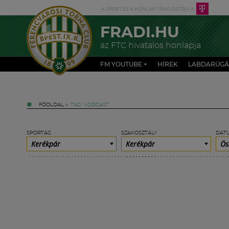
FRADI.HU
az FTC hivatalos honlapja
FM YOUTUBE +
HÍREK
LABDARÚGÁ
FŐOLDAL
»
TAG: VODCAST
SPORTÁG
SZAKOSZTÁLY
DÁT
Kerékpár
Kerékpár
Ös