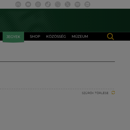
SHOP
KÖZÖSSÉG
MÚZEUM
JEGYEK
SZŰRŐK TÖRLÉSE