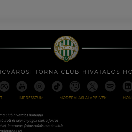
NCVÁROSI TORNA CLUB HIVATALOS H
T
IMPRESSZUM
MODERÁLÁSI ALAPELVEK
HON
rna Club hivatalos honlapja
tó írott és képi anyagok csak a forrás
vel, internetes felhasználás esetén aktív
ználhatóak fel.