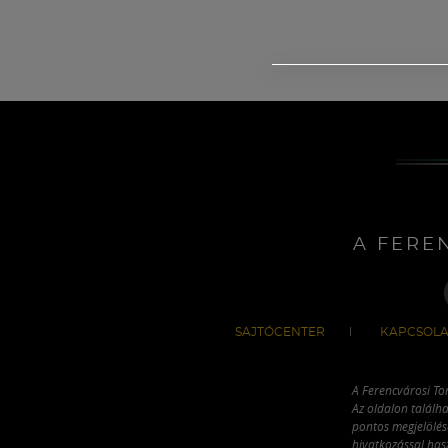
A FERE
SAJTÓCENTER
KAPCSOLA
A Ferencvárosi To
Az oldalon találha
pontos megjelölésé
hivatkozással has