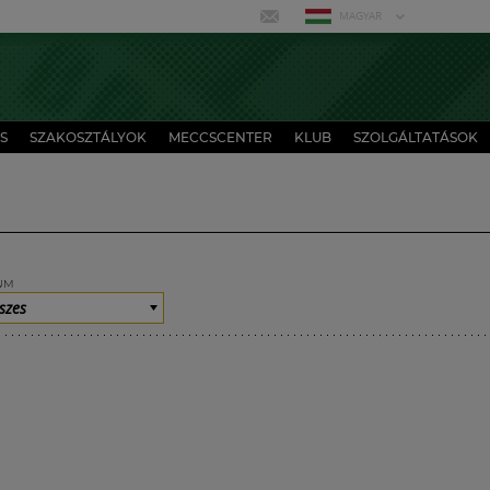
MAGYAR
S
SZAKOSZTÁLYOK
MECCSCENTER
KLUB
SZOLGÁLTATÁSOK
UM
szes