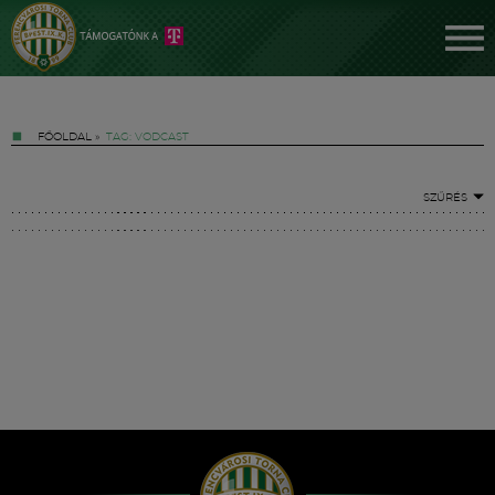
FŐOLDAL
»
TAG: VODCAST
SZŰRÉS
Jegyek
FM YouTube +
Hírek