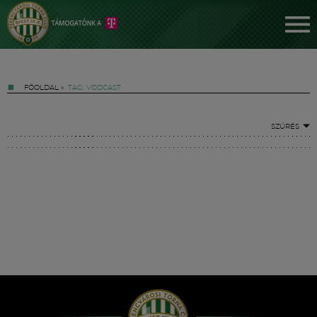
FŐOLDAL
»
TAG: VODCAST
SZŰRÉS
Jegyek
FM YouTube +
Hírek