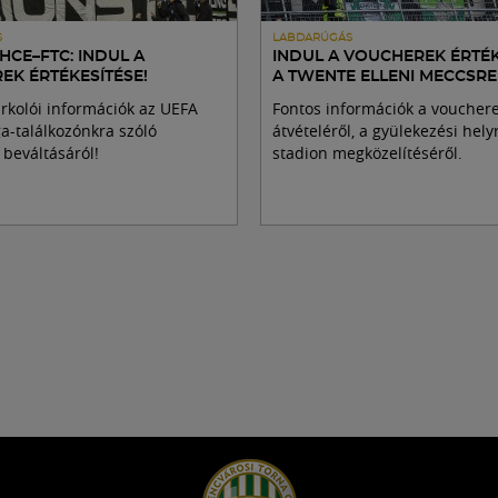
S
LABDARÚGÁS
CE–FTC: INDUL A
INDUL A VOUCHEREK ÉRTÉK
EK ÉRTÉKESÍTÉSE!
A TWENTE ELLENI MECCSRE
rkolói információk az UEFA
Fontos információk a voucher
a-találkozónkra szóló
átvételéről, a gyülekezési hely
beváltásáról!
stadion megközelítéséről.