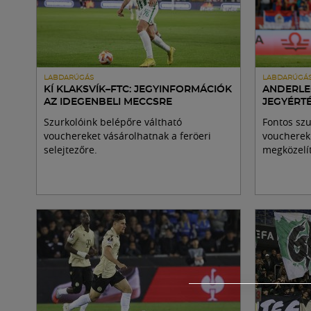
LABDARÚGÁS
LABDARÚGÁ
KÍ KLAKSVÍK–FTC: JEGYINFORMÁCIÓK
ANDERLEC
AZ IDEGENBELI MECCSRE
JEGYÉRT
Szurkolóink belépőre váltható
Fontos szu
vouchereket vásárolhatnak a feröeri
voucherek 
selejtezőre.
megközelít