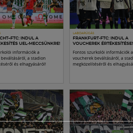
S
LABDARÚGÁS
HT–FTC: INDUL A
FRANKFURT-FTC: INDUL A
ÉKESÍTÉS UEL-MECCSÜNKRE!
VOUCHEREK ÉRTÉKESÍTÉSE!
rkolói információk a
Fontos szurkolói információk a
beváltásáról, a stadion
voucherek beváltásáról, a sta
éséről és elhagyásáról!
megközelítéséről és elhagyásá