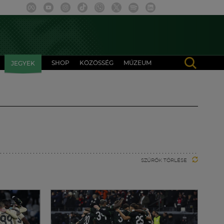
SHOP
KÖZÖSSÉG
MÚZEUM
JEGYEK
SZŰRŐK TÖRLÉSE