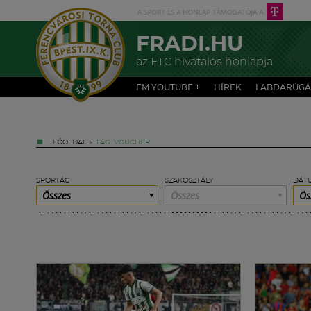
FRADI.HU
az FTC hivatalos honlapja
FM YOUTUBE +
HÍREK
LABDARÚGÁ
FŐOLDAL
»
TAG: VOUCHER
SPORTÁG
SZAKOSZTÁLY
DÁT
Összes
Összes
Ös