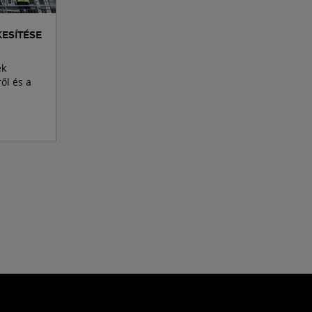
ESÍTÉSE
ek
ről és a