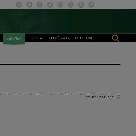
SHOP
KÖZÖSSÉG
MÚZEUM
JEGYEK
SZŰRŐK TÖRLÉSE