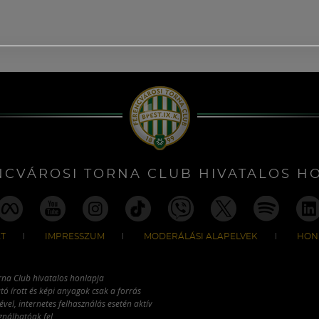
NCVÁROSI TORNA CLUB HIVATALOS H
T
IMPRESSZUM
MODERÁLÁSI ALAPELVEK
HON
rna Club hivatalos honlapja
tó írott és képi anyagok csak a forrás
vel, internetes felhasználás esetén aktív
ználhatóak fel.