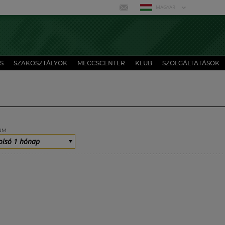
MAGYAR
S
SZAKOSZTÁLYOK
MECCSCENTER
KLUB
SZOLGÁLTATÁSOK
UM
olsó 1 hónap