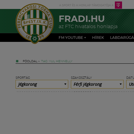
FRADI.HU
az FTC hivatalos honlapja
FM YOUTUBE +
HÍREK
LABDARÚGÁ
FŐOLDAL
»
TAG: YUL HENNELLY
SPORTÁG
SZAKOSZTÁLY
DÁT
Jégkorong
Férfi jégkorong
Ut