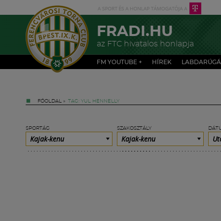
FRADI.HU
az FTC hivatalos honlapja
FM YOUTUBE +
HÍREK
LABDARÚGÁ
FŐOLDAL
»
TAG: YUL HENNELLY
SPORTÁG
SZAKOSZTÁLY
DÁT
Kajak-kenu
Kajak-kenu
Ut