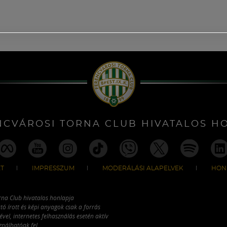
NCVÁROSI TORNA CLUB HIVATALOS H
T
IMPRESSZUM
MODERÁLÁSI ALAPELVEK
HON
rna Club hivatalos honlapja
tó írott és képi anyagok csak a forrás
vel, internetes felhasználás esetén aktív
ználhatóak fel.