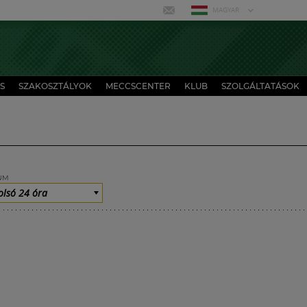
MAGYAR
S
SZAKOSZTÁLYOK
MECCSCENTER
KLUB
SZOLGÁLTATÁSOK
UM
olsó 24 óra