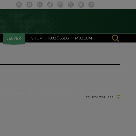
SHOP
KÖZÖSSÉG
MÚZEUM
JEGYEK
SZŰRŐK TÖRLÉSE