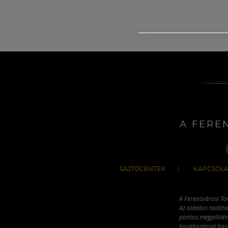
A FERE
SAJTÓCENTER
KAPCSOLA
A Ferencvárosi To
Az oldalon találha
pontos megjelölésé
hivatkozással has