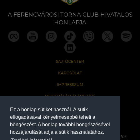
A FERENCVÁROSI TORNA CLUB HIVATALOS
HONLAPJA
SAJTÓCENTER
KAPCSOLAT
IMPRESSZUM
MODERÁLÁSI ALAPELVEK
HONLAP ADATKEZELÉSI TÁJÉKOZTATÓ
Ez a honlap sütiket használ. A sütik
elfogadásával kényelmesebbé teheti a
böngészést. A honlap további böngészésével
A Ferencvárosi Torna Club hivatalos honlapja
hozzájárulását adja a sütik használatához.
Az oldalon található írott és képi anyagok csak a forrás pontos