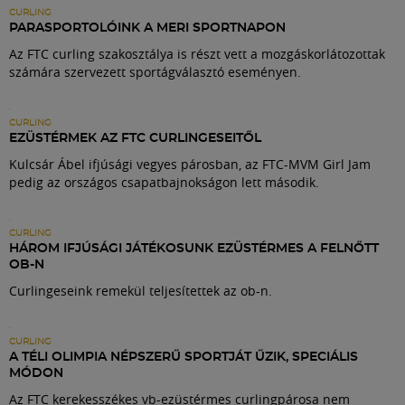
Labdarúgás
CURLING
PARASPORTOLÓINK A MERI SPORTNAPON
Az FTC curling szakosztálya is részt vett a mozgáskorlátozottak
Szakosztályok
számára szervezett sportágválasztó eseményen.
Meccscenter
CURLING
EZÜSTÉRMEK AZ FTC CURLINGESEITŐL
Kulcsár Ábel ifjúsági vegyes párosban, az FTC-MVM Girl Jam
Klub
pedig az országos csapatbajnokságon lett második.
Szolgáltatások
CURLING
HÁROM IFJÚSÁGI JÁTÉKOSUNK EZÜSTÉRMES A FELNŐTT
OB-N
Shop
Curlingeseink remekül teljesítettek az ob-n.
CURLING
Közösség
A TÉLI OLIMPIA NÉPSZERŰ SPORTJÁT ŰZIK, SPECIÁLIS
MÓDON
Az FTC kerekesszékes vb-ezüstérmes curlingpárosa nem