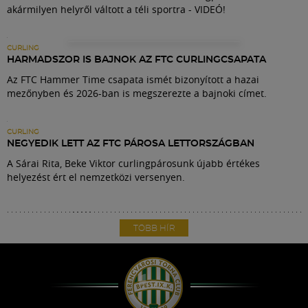
Múzeum
akármilyen helyről váltott a téli sportra - VIDEÓ!
English
CURLING
HARMADSZOR IS BAJNOK AZ FTC CURLINGCSAPATA
Az FTC Hammer Time csapata ismét bizonyított a hazai
mezőnyben és 2026-ban is megszerezte a bajnoki címet.
CURLING
NEGYEDIK LETT AZ FTC PÁROSA LETTORSZÁGBAN
A Sárai Rita, Beke Viktor curlingpárosunk újabb értékes
helyezést ért el nemzetközi versenyen.
TÖBB HÍR