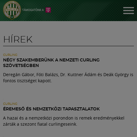
HÍREK
CURLING
NÉGY SZAKEMBERÜNK A NEMZETI CURLING
SZÖVETSÉGBEN
Deregán Gábor, Fóti Balázs, Dr. Kuttner Ádám és Deák György is
fontos tisztséget kapott.
Jegyek
FM YouTube +
CURLING
ÉREMESŐ ÉS NEMZETKÖZI TAPASZTALATOK
A hazai és a nemzetközi porondon is remek eredményekkel
Hírek
zárták a szezont fiatal curlingeseink.