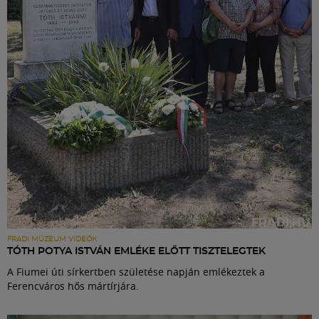
Labdarúgás
Szakosztályok
Meccscenter
Klub
Szolgáltatások
Shop
FRADI MÚZEUM VIDEÓK
TÓTH POTYA ISTVÁN EMLÉKE ELŐTT TISZTELEGTEK
A Fiumei úti sírkertben születése napján emlékeztek a
Közösség
Ferencváros hős mártírjára.