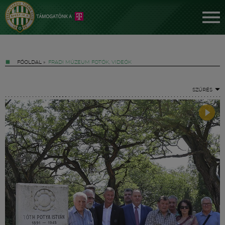
FŐOLDAL
»
FRADI MÚZEUM FOTÓK, VIDEÓK
SZŰRÉS
Jegyek
FM YouTube +
Hírek