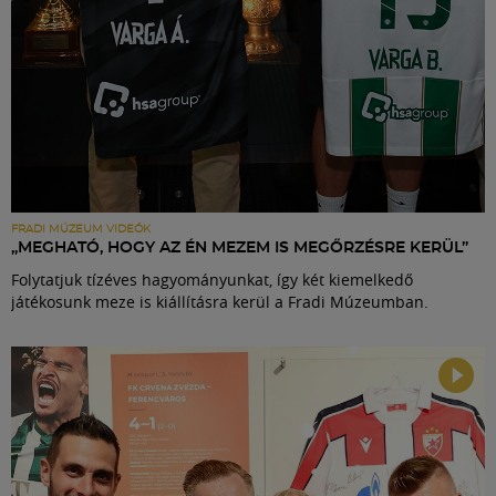
FRADI MÚZEUM VIDEÓK
„MEGHATÓ, HOGY AZ ÉN MEZEM IS MEGŐRZÉSRE KERÜL”
Folytatjuk tízéves hagyományunkat, így két kiemelkedő
játékosunk meze is kiállításra kerül a Fradi Múzeumban.