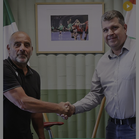
Múzeum
English