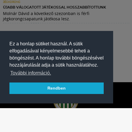
JÉGKORONG
ÚJABB VÁLOGATOTT JÁTÉKOSSAL HOSSZABBÍTOTTUNK
Molnár Dávid a következő szezonban is férfi
jégkorongcsapatunk játékosa lesz.
Ez a honlap sütiket használ. A sütik
elfogadásával kényelmesebbé teheti a
böngészést. A honlap további böngészésével
hozzájárulását adja a sütik használatához.
További információ.
Rendben
A FERENCVÁROSI TORNA CLUB HIVATALOS
HONLAPJA