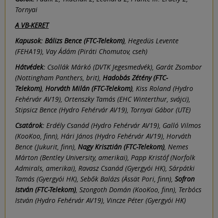
Tornyai
A VB-KERET
Kapusok: Bálizs Bence (FTC-Telekom)
, Hegedüs Levente
(FEHA19), Vay Ádám (Piráti Chomutov, cseh)
Hátvédek:
Csollák Márkó (DVTK Jegesmedvék), Garát Zsombor
(Nottingham Panthers, brit),
Hadobás Zétény (FTC-
Telekom)
,
Horváth Milán (FTC-Telekom)
, Kiss Roland (Hydro
Fehérvár AV19), Ortenszky Tamás (EHC Winterthur, svájci),
Stipsicz Bence (Hydro Fehérvár AV19), Tornyai Gábor (UTE)
Csatárok:
Erdély Csanád (Hydro Fehérvár AV19), Galló Vilmos
(KooKoo, finn), Hári János (Hydro Fehérvár AV19), Horváth
Bence (Jukurit, finn),
Nagy Krisztián (FTC-Telekom)
, Nemes
Márton (Bentley University, amerikai), Papp Kristóf (Norfolk
Admirals, amerikai), Ravasz Csanád (Gyergyói HK), Sárpátki
Tamás (Gyergyói HK), Sebők Balázs (Ässät Pori, finn),
Sofron
István (FTC-Telekom)
, Szongoth Domán (KooKoo, finn), Terbócs
István (Hydro Fehérvár AV19), Vincze Péter (Gyergyói HK)