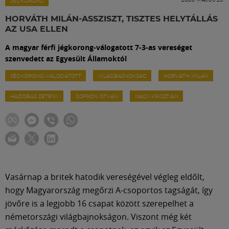
Labdarúgás
JÉGKORONG
HORVÁTH MILÁN-ASSZISZT, TISZTES HELYTÁLLÁS
AZ USA ELLEN
Szakosztályok
A magyar férfi jégkorong-válogatott 7-3-as vereséget
szenvedett az Egyesült Államoktól
Meccscenter
JÉGKORONG-VÁLOGATOTT
VILÁGBAJNOKSÁG
HORVÁTH MILÁN
HADOBÁS ZÉTÉNY
SOFRON ISTVÁN
NAGY KRISZTIÁN
Klub
Szolgáltatások
Shop
Vasárnap a britek hatodik vereségével végleg eldőlt,
hogy Magyarország megőrzi A-csoportos tagságát, így
Közösség
jövőre is a legjobb 16 csapat között szerepelhet a
németországi világbajnokságon. Viszont még két