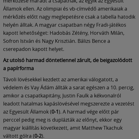
Múzeum
mérkőzése maradt a csapatnak, az egyik az Egyesült
Államok ellen. Az olimpiai és vb-címvédő amerikaiak a
mérkőzés előtt nagy meglepetésre csak a tabella hatodik
English
helyén álltak. A magyar csapatban négy Fradi-játékos
kapott lehetőséget: Hadobás Zétény, Horváth Milán,
Sofron István és Nagy Krisztián. Bálizs Bence a
cserepadon kapott helyet.
Az utolsó harmad döntetlennel zárult, de beigazolódott
a papírforma
Távoli lövésekkel kezdett az amerikai válogatott, a
védelem és Vay Ádám állták a sarat egészen a 10. percig,
amikor a csapatkapitány, Justin Faulk a kékvonalról
leadott hatalmas kapáslövésével megszerezte a vezetést
az Egyesült Államok (
0-1
). A harmad vége előtt pár
perccel pedig meg is duplázták az előnyt, ekkor egy
magyar kiállítás következett, amit Matthew Tkachuk
váltott gólra (
0-2
).