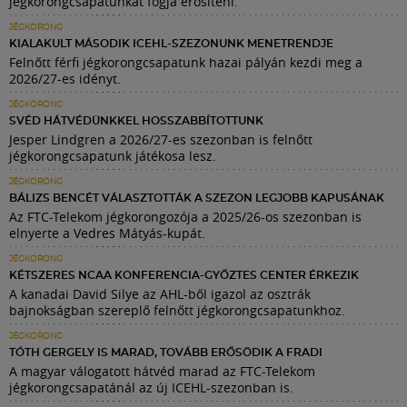
jégkorongcsapatunkat fogja erősíteni.
JÉGKORONG
KIALAKULT MÁSODIK ICEHL-SZEZONUNK MENETRENDJE
Felnőtt férfi jégkorongcsapatunk hazai pályán kezdi meg a
2026/27-es idényt.
JÉGKORONG
SVÉD HÁTVÉDÜNKKEL HOSSZABBÍTOTTUNK
Jesper Lindgren a 2026/27-es szezonban is felnőtt
jégkorongcsapatunk játékosa lesz.
JÉGKORONG
BÁLIZS BENCÉT VÁLASZTOTTÁK A SZEZON LEGJOBB KAPUSÁNAK
Az FTC-Telekom jégkorongozója a 2025/26-os szezonban is
elnyerte a Vedres Mátyás-kupát.
JÉGKORONG
KÉTSZERES NCAA KONFERENCIA-GYŐZTES CENTER ÉRKEZIK
A kanadai David Silye az AHL-ből igazol az osztrák
bajnokságban szereplő felnőtt jégkorongcsapatunkhoz.
JÉGKORONG
TÓTH GERGELY IS MARAD, TOVÁBB ERŐSÖDIK A FRADI
A magyar válogatott hátvéd marad az FTC-Telekom
jégkorongcsapatánál az új ICEHL-szezonban is.