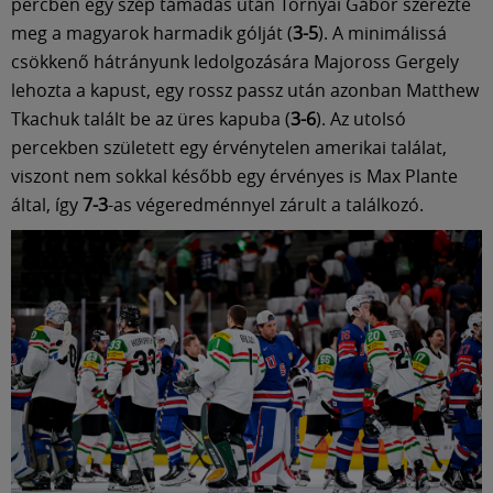
percben egy szép támadás után Tornyai Gábor szerezte
meg a magyarok harmadik gólját (
3-5
). A minimálissá
csökkenő hátrányunk ledolgozására Majoross Gergely
lehozta a kapust, egy rossz passz után azonban Matthew
Tkachuk talált be az üres kapuba (
3-6
). Az utolsó
percekben született egy érvénytelen amerikai találat,
viszont nem sokkal később egy érvényes is Max Plante
által, így
7-3
-as végeredménnyel zárult a találkozó.