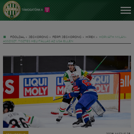
FŐOLDAL
»
JÉGKORONG
»
FÉRFI JÉGKORONG
»
HÍREK
»
HORVÁTH MILÁN-
ASSZISZT, TISZTES HELYTÁLLÁS AZ USA ELLEN
Jegyek
FM YouTube +
Hírek
2026. MÁJUS 25.