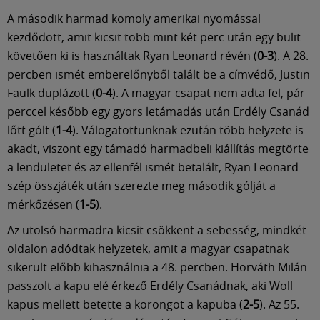
A második harmad komoly amerikai nyomással
kezdődött, amit kicsit több mint két perc után egy bulit
követően ki is használtak Ryan Leonard révén (
0-3
). A 28.
percben ismét emberelőnyből talált be a címvédő, Justin
Faulk duplázott (
0-4
). A magyar csapat nem adta fel, pár
perccel később egy gyors letámadás után Erdély Csanád
lőtt gólt (
1-4
). Válogatottunknak ezután több helyzete is
akadt, viszont egy támadó harmadbeli kiállítás megtörte
a lendületet és az ellenfél ismét betalált, Ryan Leonard
szép összjáték után szerezte meg második gólját a
mérkőzésen (
1-5
).
Az utolsó harmadra kicsit csökkent a sebesség, mindkét
oldalon adódtak helyzetek, amit a magyar csapatnak
sikerült előbb kihasználnia a 48. percben. Horváth Milán
passzolt a kapu elé érkező Erdély Csanádnak, aki Woll
kapus mellett betette a korongot a kapuba (
2-5
). Az 55.