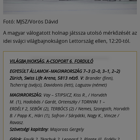
Fotó: MJSZ/Vörös Dávid
A magyar válogatott holnap játssza utolsó mérkőzését az
idei svájci világbajnokságon Lettország ellen, 12:20-tól.
VILÁGBAJNOKSÁG, A-CSOPORT 6. FORDULÓ
EGYESÜLT ÁLLAMOK–MAGYARORSZÁG 7–3 (2–0, 3–1, 2–2)
Zürich, Swiss Life Arena, 5813 néző. V:
Brander (finn),
Tscherrig (svájci), Davidonis (lett), Laguzov (német)
MAGYARORSZÁG:
Vay – STIPSICZ, Kiss R., / Horváth
M. (1), Hadobás / Garát, Ortenszky / TORNYAI 1 –
ERDÉLY 2, SEBŐK (2), TERBÓCS (2) / Nemes, Szongoth, Horváth
B. / Papp K., Hári (1), Sofron / Sárpátki, Nagy K., Vincze /
Ravasz.
Szövetségi kapitány:
Majoross Gergely
Gólok:
Faulk 2, Tkachuk 2, Leonard 2, Plante ill. Erdély 2,