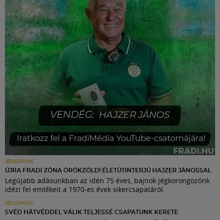
JÉGKORONG
ÚJRA FRADI ZÓNA ÖRÖKZÖLD! ÉLETÚTINTERJÚ HAJZER JÁNOSSAL
Legújabb adásunkban az idén 75 éves, bajnok jégkorongozónk
idézi fel emlékeit a 1970-es évek sikercsapatáról.
JÉGKORONG
SVÉD HÁTVÉDDEL VÁLIK TELJESSÉ CSAPATUNK KERETE