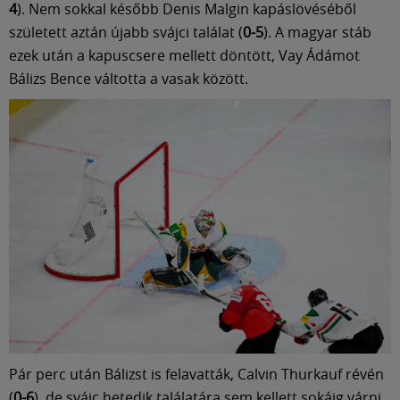
4
). Nem sokkal később Denis Malgin kapáslövéséből
született aztán újabb svájci találat (
0-5
). A magyar stáb
ezek után a kapuscsere mellett döntött, Vay Ádámot
Bálizs Bence váltotta a vasak között.
Pár perc után Bálizst is felavatták, Calvin Thurkauf révén
(
0-6
), de svájc hetedik találatára sem kellett sokáig várni,