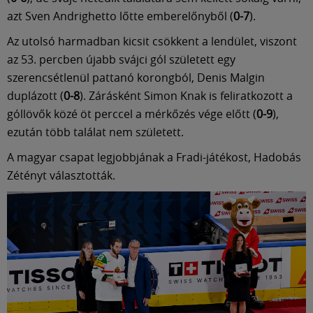
azt Sven Andrighetto lőtte emberelőnyből (
0-7
).
Az utolsó harmadban kicsit csökkent a lendület, viszont
az 53. percben újabb svájci gól született egy
szerencsétlenül pattanó korongból, Denis Malgin
duplázott (
0-8
). Zárásként Simon Knak is feliratkozott a
góllövők közé öt perccel a mérkőzés vége előtt (
0-9
),
ezután több találat nem született.
A magyar csapat legjobbjának a Fradi-játékost, Hadobás
Zétényt választották.