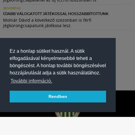
JÉGKORONG
ÚJABB VÁLOGATOTT JÁTÉKOSSAL HOSSZABBÍTOTTUNK
Molnár Dávid a következő szezonban is férfi
jégkorongcsapatunk játékosa lesz.
Ez a honlap sütiket használ. A sütik
elfogadásával kényelmesebbé teheti a
böngészést. A honlap további böngészésével
hozzájárulását adja a sütik használatához.
További információ.
Rendben
A FERENCVÁROSI TORNA CLUB HIVATALOS