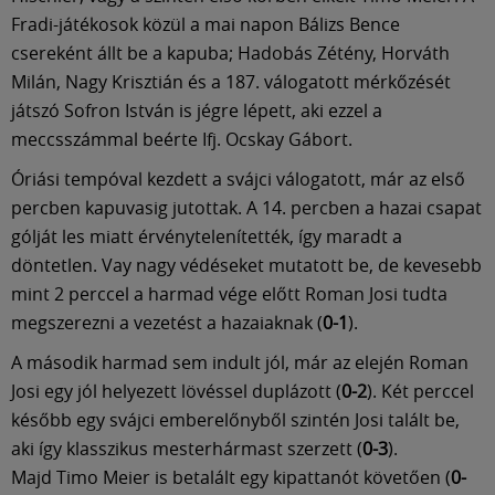
Múzeum
Fradi-játékosok közül a mai napon Bálizs Bence
csereként állt be a kapuba; Hadobás Zétény, Horváth
English
Milán, Nagy Krisztián és a 187. válogatott mérkőzését
játszó Sofron István is jégre lépett, aki ezzel a
meccsszámmal beérte Ifj. Ocskay Gábort.
Óriási tempóval kezdett a svájci válogatott, már az első
percben kapuvasig jutottak. A 14. percben a hazai csapat
gólját les miatt érvénytelenítették, így maradt a
döntetlen. Vay nagy védéseket mutatott be, de kevesebb
mint 2 perccel a harmad vége előtt Roman Josi tudta
megszerezni a vezetést a hazaiaknak (
0-1
).
A második harmad sem indult jól, már az elején Roman
Josi egy jól helyezett lövéssel duplázott (
0-2
). Két perccel
később egy svájci emberelőnyből szintén Josi talált be,
aki így klasszikus mesterhármast szerzett (
0-3
).
Majd Timo Meier is betalált egy kipattanót követően (
0-