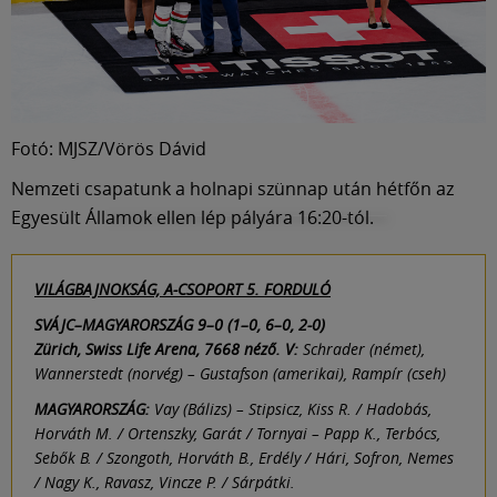
Fotó: MJSZ/Vörös Dávid
Nemzeti csapatunk a holnapi szünnap után hétfőn az
Egyesült Államok ellen lép pályára 16:20-tól.
VILÁGBAJNOKSÁG, A-CSOPORT 5. FORDULÓ
SVÁJC–MAGYARORSZÁG 9–0 (1–0, 6–0, 2-0)
Zürich, Swiss Life Arena, 7668 néző. V:
Schrader (német),
Wannerstedt (norvég) – Gustafson (amerikai), Rampír (cseh)
MAGYARORSZÁG:
Vay (Bálizs) – Stipsicz, Kiss R. / Hadobás,
Horváth M. / Ortenszky, Garát / Tornyai – Papp K., Terbócs,
Sebők B. / Szongoth, Horváth B., Erdély / Hári, Sofron, Nemes
/ Nagy K., Ravasz, Vincze P. / Sárpátki.