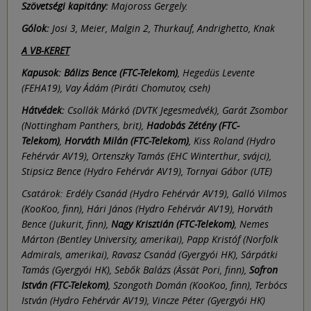
Szövetségi kapitány:
Majoross Gergely.
Gólok:
Josi 3, Meier, Malgin 2, Thurkauf, Andrighetto, Knak
A VB-KERET
Kapusok: Bálizs Bence (FTC-Telekom)
, Hegedüs Levente
(FEHA19), Vay Ádám (Piráti Chomutov, cseh)
Hátvédek:
Csollák Márkó (DVTK Jegesmedvék), Garát Zsombor
(Nottingham Panthers, brit),
Hadobás Zétény (FTC-
Telekom)
,
Horváth Milán (FTC-Telekom)
, Kiss Roland (Hydro
Fehérvár AV19), Ortenszky Tamás (EHC Winterthur, svájci),
Stipsicz Bence (Hydro Fehérvár AV19), Tornyai Gábor (UTE)
Csatárok: Erdély Csanád (Hydro Fehérvár AV19), Galló Vilmos
(KooKoo, finn), Hári János (Hydro Fehérvár AV19), Horváth
Bence (Jukurit, finn),
Nagy Krisztián (FTC-Telekom)
, Nemes
Márton (Bentley University, amerikai), Papp Kristóf (Norfolk
Admirals, amerikai), Ravasz Csanád (Gyergyói HK), Sárpátki
Tamás (Gyergyói HK), Sebők Balázs (Ässät Pori, finn),
Sofron
István (FTC-Telekom)
, Szongoth Domán (KooKoo, finn), Terbócs
István (Hydro Fehérvár AV19), Vincze Péter (Gyergyói HK)