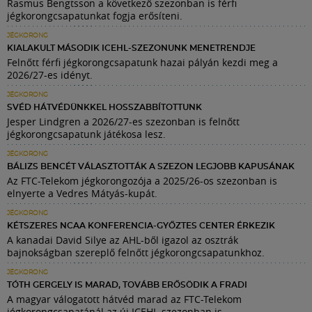
Rasmus Bengtsson a következő szezonban is férfi
jégkorongcsapatunkat fogja erősíteni.
JÉGKORONG
KIALAKULT MÁSODIK ICEHL-SZEZONUNK MENETRENDJE
Felnőtt férfi jégkorongcsapatunk hazai pályán kezdi meg a
2026/27-es idényt.
JÉGKORONG
SVÉD HÁTVÉDÜNKKEL HOSSZABBÍTOTTUNK
Jesper Lindgren a 2026/27-es szezonban is felnőtt
jégkorongcsapatunk játékosa lesz.
JÉGKORONG
BÁLIZS BENCÉT VÁLASZTOTTÁK A SZEZON LEGJOBB KAPUSÁNAK
Az FTC-Telekom jégkorongozója a 2025/26-os szezonban is
elnyerte a Vedres Mátyás-kupát.
JÉGKORONG
KÉTSZERES NCAA KONFERENCIA-GYŐZTES CENTER ÉRKEZIK
A kanadai David Silye az AHL-ből igazol az osztrák
bajnokságban szereplő felnőtt jégkorongcsapatunkhoz.
JÉGKORONG
TÓTH GERGELY IS MARAD, TOVÁBB ERŐSÖDIK A FRADI
A magyar válogatott hátvéd marad az FTC-Telekom
jégkorongcsapatánál az új ICEHL-szezonban is.