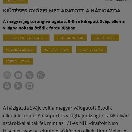
Labdarúgás
JÉGKORONG
KIÜTÉSES GYŐZELMET ARATOTT A HÁZIGAZDA
Szakosztályok
A magyar jégkorong-válogatott 9-0-ra kikapott Svájc ellen a
világbajnokság ötödik fordulójában
Meccscenter
JÉGKORONG-VÁLOGATOTT
VILÁGBAJNOKSÁG
BÁLIZS BENCE
HADOBÁS ZÉTÉNY
HORVÁTH MILÁN
NAGY KRISZTIÁN
Klub
SOFRON ISTVÁN
Szolgáltatások
Shop
A házigazda Svájc volt a magyar válogatott ötödik
Közösség
ellenfele az idei A-csoportos világbajnokságon, akik olyan
sztárokkal álltak fel, mint az 1/1-es NHL-draftolt Nico
Hischier, vagy a szintén első körben elkelt Timo Meier. A