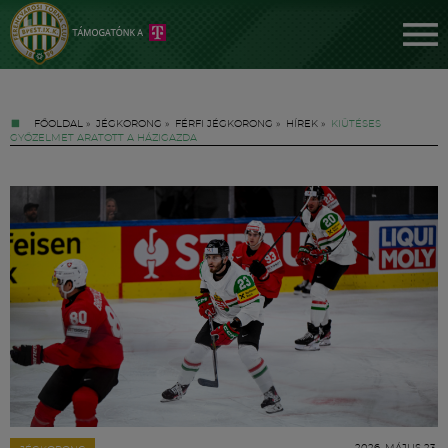
FŐOLDAL
»
JÉGKORONG
»
FÉRFI JÉGKORONG
»
HÍREK
»
KIÜTÉSES
GYŐZELMET ARATOTT A HÁZIGAZDA
Jegyek
FM YouTube +
Hírek
2026. MÁJUS 23.