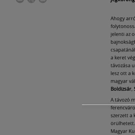
Ahogy arr
folytonoss
jelenti az 
bajnokság
csapatánál
a keret vé
távozása u
lesz ott a
magyar vál
Boldizsár
,
A távozó m
ferencváro
szerzett a
örülhetett
Magyar Kup