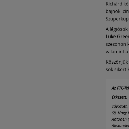
Richárd ké
bajnoki cí
Szuperkupa
A légiósok
Luke Gree
szezonon k
valamint 
Köszönjük 
sok sikert 
Az FTC-Te
Érkezett:
Távozott:
(?), Nagy 
Antonen (
Alexander 