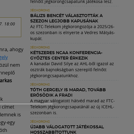
felnőtt jégkorongcsapatunk játékosa lesz.
JÉGKORONG
BÁLIZS BENCÉT VÁLASZTOTTÁK A
SZEZON LEGJOBB KAPUSÁNAK
7. 18:00
Az FTC-Telekom jégkorongozója a 2025/26-
os szezonban is elnyerte a Vedres Mátyás-
kupát.
onra, ahogy
JÉGKORONG
KÉTSZERES NCAA KONFERENCIA-
gely
GYŐZTES CENTER ÉRKEZIK
A kanadai David Silye az AHL-ből igazol az
közül nem
osztrák bajnokságban szereplő felnőtt
ünneplő
jégkorongcsapatunkhoz.
arkas
JÉGKORONG
TÓTH GERGELY IS MARAD, TOVÁBB
ERŐSÖDIK A FRADI
ak
A magyar válogatott hátvéd marad az FTC-
i címet
Telekom jégkorongcsapatánál az új ICEHL-
szezonban is.
elemnek is
egy-egy
JÉGKORONG
ÚJABB VÁLOGATOTT JÁTÉKOSSAL
Tóth
HOSSZABBÍTOTTUNK