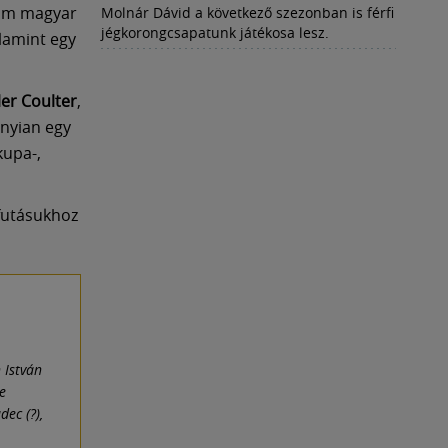
rom magyar
Molnár Dávid a következő szezonban is férfi
jégkorongcsapatunk játékosa lesz.
alamint egy
ler Coulter
,
nyian egy
kupa-,
afutásukhoz
 István
se
dec (?),