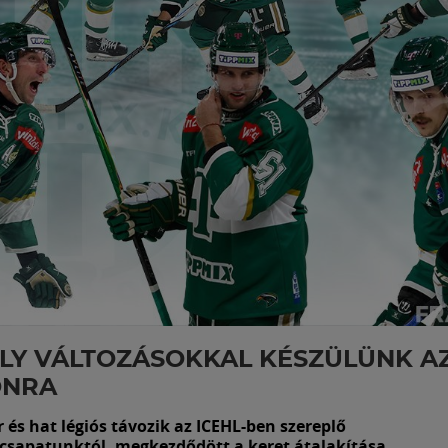
Y VÁLTOZÁSOKKAL KÉSZÜLÜNK AZ
ONRA
és hat légiós távozik az ICEHL-ben szereplő
csapatunktól, megkezdődött a keret átalakítása.