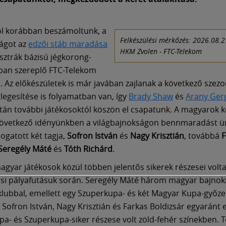
ól korábban beszámoltunk, a
Felkészülési mérkőzés: 2026.08.2
ágot az
edzői stáb maradása
HKM Zvolen - FTC-Telekom
osztrák bázisú jégkorong-
ban szereplő FTC-Telekom
. Az előkészületek is már javában zajlanak a következő szez
glegesítése is folyamatban van, így
Brady Shaw
és
Arany Ger
tán további játékosoktól köszön el csapatunk. A magyarok 
 következő idényünkben a világbajnokságon bennmaradást 
ogatott két tagja,
Sofron István
és
Nagy Krisztián
, továbbá
F
Seregély Máté
és
Tóth Richárd
.
agyar játékosok közül többen jelentős sikerek részesei volt
si pályafutásuk során. Seregély Máté három magyar bajnok
 klubbal, emellett egy Szuperkupa- és két Magyar Kupa-győz
. Sofron István, Nagy Krisztián és Farkas Boldizsár egyaránt 
a- és Szuperkupa-siker részese volt zöld-fehér színekben. 