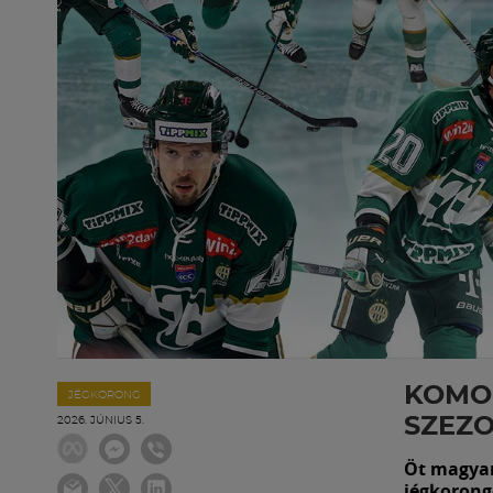
KOMOL
JÉGKORONG
SZEZ
2026. JÚNIUS 5.
Öt magyar 
jégkorong