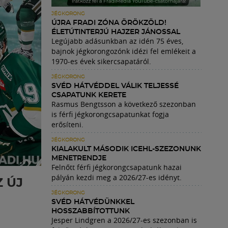
JÉGKORONG
ÚJRA FRADI ZÓNA ÖRÖKZÖLD!
ÉLETÚTINTERJÚ HAJZER JÁNOSSAL
Legújabb adásunkban az idén 75 éves,
bajnok jégkorongozónk idézi fel emlékeit a
1970-es évek sikercsapatáról.
JÉGKORONG
SVÉD HÁTVÉDDEL VÁLIK TELJESSÉ
CSAPATUNK KERETE
Rasmus Bengtsson a következő szezonban
is férfi jégkorongcsapatunkat fogja
erősíteni.
JÉGKORONG
KIALAKULT MÁSODIK ICEHL-SZEZONUNK
MENETRENDJE
Felnőtt férfi jégkorongcsapatunk hazai
pályán kezdi meg a 2026/27-es idényt.
 ÚJ
JÉGKORONG
SVÉD HÁTVÉDÜNKKEL
HOSSZABBÍTOTTUNK
Jesper Lindgren a 2026/27-es szezonban is