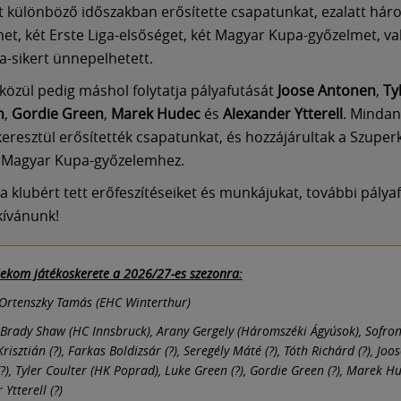
t különböző időszakban erősítette csapatunkat, ezalatt há
met, két Erste Liga-elsőséget, két Magyar Kupa-győzelmet, v
-sikert ünnepelhetett.
 közül pedig máshol folytatja pályafutását
Joose Antonen
,
Ty
n
,
Gordie Green
,
Marek Hudec
és
Alexander Ytterell
. Mindan
eresztül erősítették csapatunkat, és hozzájárultak a Szuper
a Magyar Kupa-győzelemhez.
a klubért tett erőfeszítéseiket és munkájukat, további pály
kívánunk!
lekom játékoskerete a 2026/27-es szezonra:
Ortenszky Tamás (EHC Winterthur)
Brady Shaw (HC Innsbruck), Arany Gergely (Háromszéki Ágyúsok), Sofron
Krisztián (?), Farkas Boldizsár (?), Seregély Máté (?), Tóth Richárd (?), Joo
?), Tyler Coulter (HK Poprad), Luke Green (?), Gordie Green (?), Marek Hu
Ytterell (?)