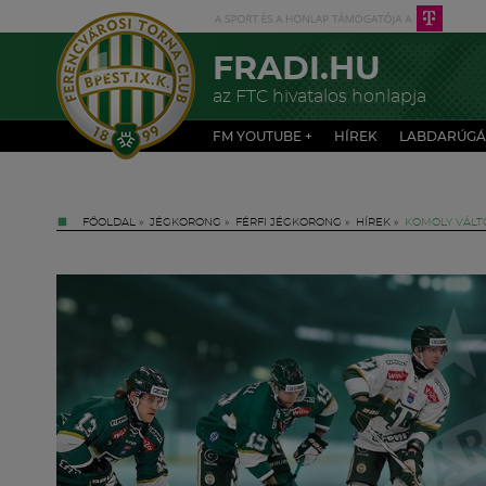
FRADI.HU
az FTC hivatalos honlapja
FM YOUTUBE +
HÍREK
LABDARÚGÁ
FŐOLDAL
»
JÉGKORONG
»
FÉRFI JÉGKORONG
»
HÍREK
»
KOMOLY VÁLT