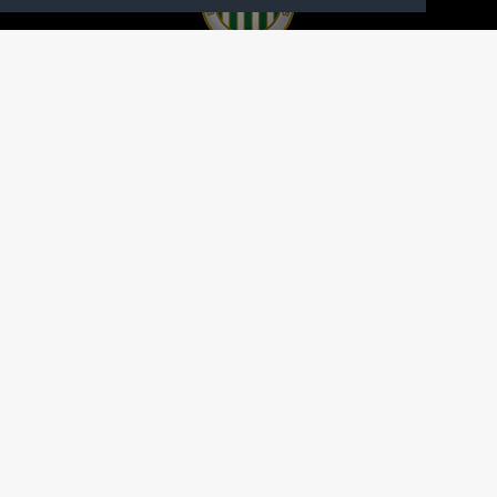
A FERENCVÁROSI TORNA CLUB HIVATALOS
HONLAPJA
SAJTÓCENTER
KAPCSOLAT
IMPRESSZUM
MODERÁLÁSI ALAPELVEK
HONLAP ADATKEZELÉSI TÁJÉKOZTATÓ
A Ferencvárosi Torna Club hivatalos honlapja