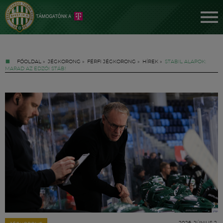
FŐOLDAL
»
JÉGKORONG
»
FÉRFI JÉGKORONG
»
HÍREK
»
STABIL ALAPOK:
MARAD AZ EDZŐI STÁB!
Jegyek
FM YouTube +
Hírek
2026. JÚNIUS 2.