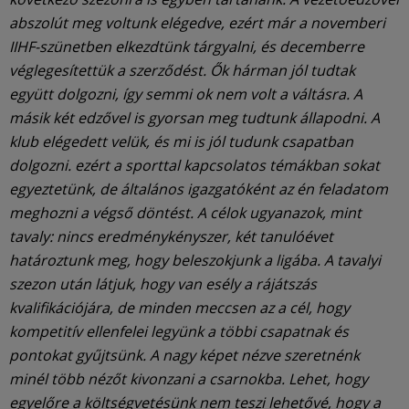
abszolút meg voltunk elégedve, ezért már a novemberi
IIHF-szünetben elkezdtünk tárgyalni, és decemberre
véglegesítettük a szerződést. Ők hárman jól tudtak
együtt dolgozni, így semmi ok nem volt a váltásra. A
másik két edzővel is gyorsan meg tudtunk állapodni. A
klub elégedett velük, és mi is jól tudunk csapatban
dolgozni. ezért a sporttal kapcsolatos témákban sokat
egyeztetünk, de általános igazgatóként az én feladatom
meghozni a végső döntést. A célok ugyanazok, mint
tavaly: nincs eredménykényszer, két tanulóévet
határoztunk meg, hogy beleszokjunk a ligába. A tavalyi
szezon után látjuk, hogy van esély a rájátszás
kvalifikációjára, de minden meccsen az a cél, hogy
kompetitív ellenfelei legyünk a többi csapatnak és
pontokat gyűjtsünk. A nagy képet nézve szeretnénk
minél több nézőt kivonzani a csarnokba. Lehet, hogy
egyelőre a költségvetésünk nem teszi lehetővé, hogy a