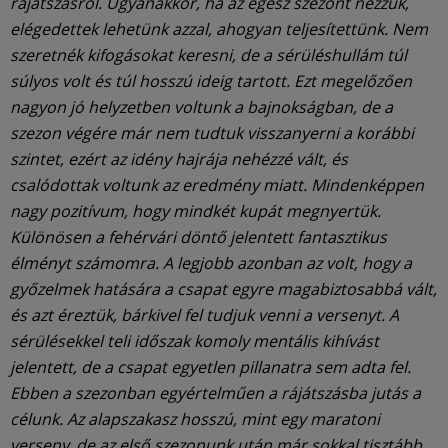
rájátszásról. Ugyanakkor, ha az egész szezont nézzük,
elégedettek lehetünk azzal, ahogyan teljesítettünk. Nem
szeretnék kifogásokat keresni, de a sérüléshullám túl
súlyos volt és túl hosszú ideig tartott. Ezt megelőzően
nagyon jó helyzetben voltunk a bajnokságban, de a
szezon végére már nem tudtuk visszanyerni a korábbi
szintet, ezért az idény hajrája nehézzé vált, és
csalódottak voltunk az eredmény miatt. Mindenképpen
nagy pozitívum, hogy mindkét kupát megnyertük.
Különösen a fehérvári döntő jelentett fantasztikus
élményt számomra. A legjobb azonban az volt, hogy a
győzelmek hatására a csapat egyre magabiztosabbá vált,
és azt éreztük, bárkivel fel tudjuk venni a versenyt. A
sérülésekkel teli időszak komoly mentális kihívást
jelentett, de a csapat egyetlen pillanatra sem adta fel.
Ebben a szezonban egyértelműen a rájátszásba jutás a
célunk. Az alapszakasz hosszú, mint egy maratoni
verseny, de az első szezonunk után már sokkal tisztább