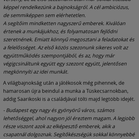
képpel rendelkezünk a bajnokságról. A cél ambiciózus,
de semmiképpen sem elérhetetlen.
A segítőim mindketten nagyszerű emberek. Kiválóan
értenek a munkájukhoz, és folyamatosan fejlődni
szeretnének. Emiatt könnyű megosztani a feladatokat és
a felelősséget. Az első közös szezonunk sikeres volt az
együttműködés szempontjából, és az, hogy már
végigcsináltunk együtt egy szezont együtt, jelentősen
megkönnyíti az idei munkát.
A világbajnokság után a játékosok még pihennek, de
hamarosan újra beindul a munka a Tüskecsarnokban,
addig Saarikoski is a családjával tölti majd legtöbb idejét.
- Budapest egy nagy és gyönyörű város, számos
lehetőséggel, ahol nagyon jól éreztem magam. A legjobb
része viszont azok az elképesztő emberek, akik a
csapatnál dolgoznak. Segítőkészségük sokkal könnyebbé