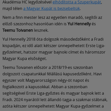
Múzeum
Akadémia HC legyőzésével
elhódította a Szuperkupát
,
majd télen
a Magyar Kupát is bezsebeltük
.
English
Nem a finn mester lesz az egyetlen maradó, segítői az
előző szezonhoz hasonlóan idén is
Yul Hennelly
és
Teemu Toivanen
lesznek.
Yul Hennelly 2018 óta dolgozik másodedzőként a Fradi
kispadján, ez idő alatt kétszer ünnepelhetett Erste Liga-
győzelmet, hatszor magyar bajnoki címet és háromszor
Magyar Kupa elsőséget.
Teemu Toivanen először a 2018/19-es szezonban
dolgozott csapatunkkal félállású kapusedzőként. Havi
egyszer volt Magyarországon négy-öt napot és
foglalkozott a kapusokkal. Abban a szezonban
segítségével Erste Liga-győztes és magyar bajnok lett a
Fradi. 2024 nyarától lett állandó tagja a szakmai stábnak,
azóta kétszer ünnepelhetett Magyar Kupa-győzelmet a