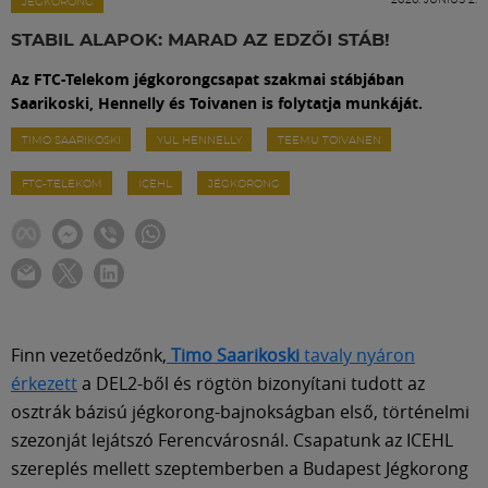
Labdarúgás
JÉGKORONG
STABIL ALAPOK: MARAD AZ EDZŐI STÁB!
Szakosztályok
Az FTC-Telekom jégkorongcsapat szakmai stábjában
Saarikoski, Hennelly és Toivanen is folytatja munkáját.
Meccscenter
TIMO SAARIKOSKI
YUL HENNELLY
TEEMU TOIVANEN
FTC-TELEKOM
ICEHL
JÉGKORONG
Klub
Szolgáltatások
Shop
Finn vezetőedzőnk,
Timo Saarikoski
tavaly nyáron
érkezett
a DEL2-ből és rögtön bizonyítani tudott az
osztrák bázisú jégkorong-bajnokságban első, történelmi
Közösség
szezonját lejátszó Ferencvárosnál. Csapatunk az ICEHL
szereplés mellett szeptemberben a Budapest Jégkorong