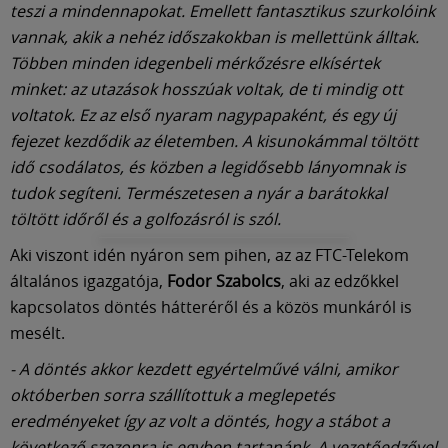
teszi a mindennapokat. Emellett fantasztikus szurkolóink
vannak, akik a nehéz időszakokban is mellettünk álltak.
Többen minden idegenbeli mérkőzésre elkísértek
minket: az utazások hosszúak voltak, de ti mindig ott
voltatok. Ez az első nyaram nagypapaként, és egy új
fejezet kezdődik az életemben. A kisunokámmal töltött
idő csodálatos, és közben a legidősebb lányomnak is
tudok segíteni. Természetesen a nyár a barátokkal
töltött időről és a golfozásról is szól.
Aki viszont idén nyáron sem pihen, az az FTC-Telekom
általános igazgatója,
Fodor Szabolcs
, aki az edzőkkel
kapcsolatos döntés hátteréről és a közös munkáról is
mesélt.
- A döntés akkor kezdett egyértelművé válni, amikor
októberben sorra szállítottuk a meglepetés
eredményeket így az volt a döntés, hogy a stábot a
következő szezonra is egyben tartanánk. A vezetőedzővel