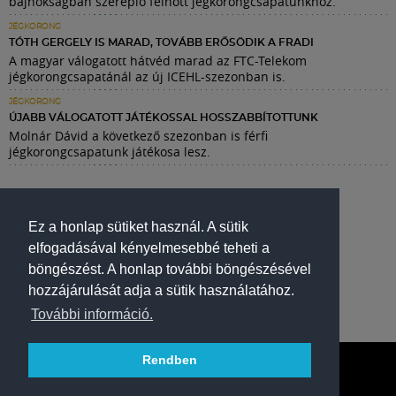
bajnokságban szereplő felnőtt jégkorongcsapatunkhoz.
JÉGKORONG
TÓTH GERGELY IS MARAD, TOVÁBB ERŐSÖDIK A FRADI
A magyar válogatott hátvéd marad az FTC-Telekom
jégkorongcsapatánál az új ICEHL-szezonban is.
JÉGKORONG
ÚJABB VÁLOGATOTT JÁTÉKOSSAL HOSSZABBÍTOTTUNK
Molnár Dávid a következő szezonban is férfi
jégkorongcsapatunk játékosa lesz.
Ez a honlap sütiket használ. A sütik
elfogadásával kényelmesebbé teheti a
böngészést. A honlap további böngészésével
hozzájárulását adja a sütik használatához.
További információ.
Rendben