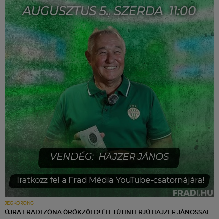
JÉGKORONG
ÚJRA FRADI ZÓNA ÖRÖKZÖLD! ÉLETÚTINTERJÚ HAJZER JÁNOSSAL