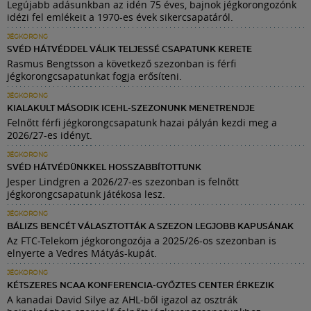
Legújabb adásunkban az idén 75 éves, bajnok jégkorongozónk
idézi fel emlékeit a 1970-es évek sikercsapatáról.
JÉGKORONG
SVÉD HÁTVÉDDEL VÁLIK TELJESSÉ CSAPATUNK KERETE
Rasmus Bengtsson a következő szezonban is férfi
jégkorongcsapatunkat fogja erősíteni.
JÉGKORONG
KIALAKULT MÁSODIK ICEHL-SZEZONUNK MENETRENDJE
Felnőtt férfi jégkorongcsapatunk hazai pályán kezdi meg a
2026/27-es idényt.
JÉGKORONG
SVÉD HÁTVÉDÜNKKEL HOSSZABBÍTOTTUNK
Jesper Lindgren a 2026/27-es szezonban is felnőtt
jégkorongcsapatunk játékosa lesz.
JÉGKORONG
BÁLIZS BENCÉT VÁLASZTOTTÁK A SZEZON LEGJOBB KAPUSÁNAK
Az FTC-Telekom jégkorongozója a 2025/26-os szezonban is
elnyerte a Vedres Mátyás-kupát.
JÉGKORONG
KÉTSZERES NCAA KONFERENCIA-GYŐZTES CENTER ÉRKEZIK
A kanadai David Silye az AHL-ből igazol az osztrák