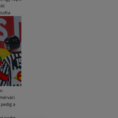
nót
tudta
án
ehérvári
 pedig a
el pedig