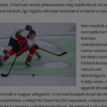
nyt. A harmad utolsó pillanataiban még Sebők került zicce
ttal hárított, így ötgólos előnnyel vonultak el a mieink a má
Nem kezdtük j
harmadik har
Kulmala
szabálytalans
hamar ember
kerültek a kor
Emberhátrány
nekünk volt
lehetőségünk 
Erdély révén, 
egyenlő létsz
ominált a magyar válogatott. A harmad közepén közel került
 szépítéshez, a kilépő An Dzsin Huj lőtt kapuvasat, a kipatta
Vukkal szemben szabálytalankodtunk, de mégis el tudta lőni