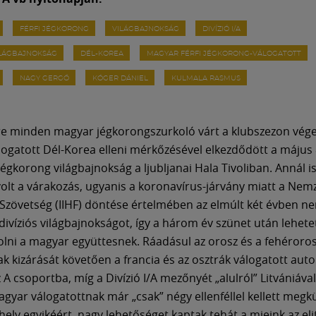
FÉRFI JÉGKORONG
VILÁGBAJNOKSÁG
DIVÍZIÓ I/A
VILÁGBAJNOKSÁG
DÉL-KOREA
MAGYAR FÉRFI JÉGKORONG-VÁLOGATOTT
NAGY GERGŐ
KÓGER DÁNIEL
KULMALA RASMUS
ire minden magyar jégkorongszurkoló várt a klubszezon vége
ogatott Dél-Korea elleni mérkőzésével elkezdődött a május 8
 jégkorong világbajnokság a ljubljanai Hala Tivoliban. Annál i
olt a várakozás, ugyanis a koronavírus-járvány miatt a Nem
Szövetség (IIHF) döntése értelmében az elmúlt két évben n
divíziós világbajnokságot, így a három év szünet után lehete
olni a magyar együttesnek. Ráadásul az orosz és a fehéroro
ak kizárását követően a francia és az osztrák válogatott au
z A csoportba, míg a Divízió I/A mezőnyét „alulról” Litvániával
magyar válogatottnak már „csak” négy ellenféllel kellett megk
 hely egyikéért, nagy lehetőséget kaptak tehát a mieink az el