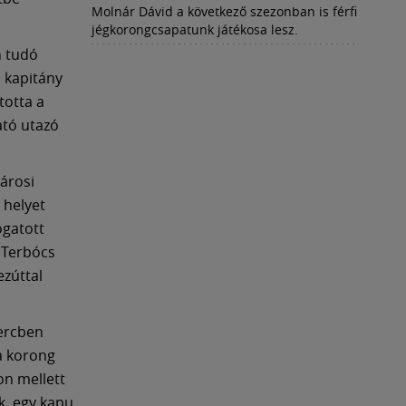
Molnár Dávid a következő szezonban is férfi
jégkorongcsapatunk játékosa lesz.
n tudó
 kapitány
totta a
ató utazó
árosi
 helyet
ogatott
 Terbócs
ezúttal
percben
 a korong
on mellett
k, egy kapu