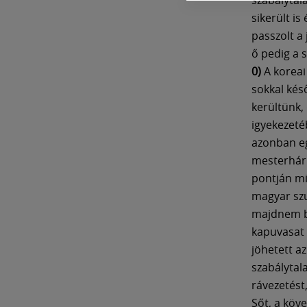
sikerült i
passzolt a
ő pedig a s
0)
A koreai
sokkal ké
kerültünk,
igyekezetéb
azonban eg
mesterhár
pontján m
magyar szu
majdnem be
kapuvasat 
jöhetett a
szabálytala
rávezetést
Sőt, a köv