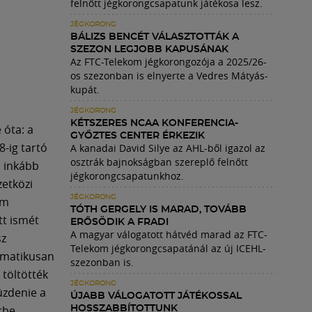
felnőtt jégkorongcsapatunk játékosa lesz.
JÉGKORONG
BÁLIZS BENCÉT VÁLASZTOTTÁK A
SZEZON LEGJOBB KAPUSÁNAK
Az FTC-Telekom jégkorongozója a 2025/26-
os szezonban is elnyerte a Vedres Mátyás-
kupát.
JÉGKORONG
KÉTSZERES NCAA KONFERENCIA-
 óta: a
GYŐZTES CENTER ÉRKEZIK
-ig tartó
A kanadai David Silye az AHL-ből igazol az
osztrák bajnokságban szereplő felnőtt
s inkább
jégkorongcsapatunkhoz.
zetközi
JÉGKORONG
em
TÓTH GERGELY IS MARAD, TOVÁBB
tt ismét
ERŐSÖDIK A FRADI
A magyar válogatott hátvéd marad az FTC-
sz
Telekom jégkorongcsapatánál az új ICEHL-
tomatikusan
szezonban is.
 töltötték
JÉGKORONG
üzdenie a
ÚJABB VÁLOGATOTT JÁTÉKOSSAL
itbe
HOSSZABBÍTOTTUNK