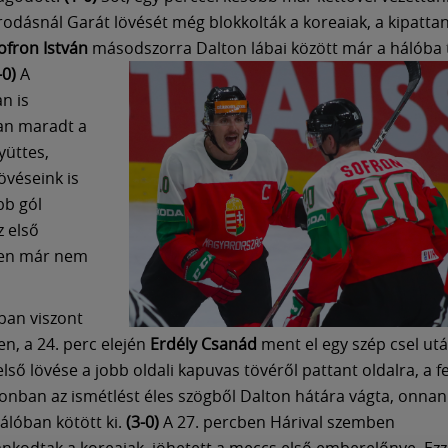
arodásnál Garát lövését még blokkolták a koreaiak, a kipatta
ofron István
másodszorra Dalton lábai
között már a hálóba 
-0)
A
n is
n maradt a
yüttes,
övéseink is
bb gól
 első
ben már nem
ban viszont
en, a 24. perc elején
Erdély Csanád
ment el egy szép csel ut
lső lövése a jobb oldali kapuvas tövéről pattant oldalra, a f
nban az ismétlést éles szögből Dalton hátára vágta, onnan
álóban kötött ki.
(3-0)
A 27. percben Hárival szemben
ankodtak a koreaiak, jöhetett a meccs első emberelőnye. Ezz