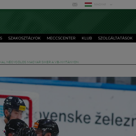
MAGYAR
S
SZAKOSZTÁLYOK
MECCSCENTER
KLUB
SZOLGÁLTATÁSOK
KAL NÉGYGÓLOS MAGYAR SIKER A VB-NYITÁNYON