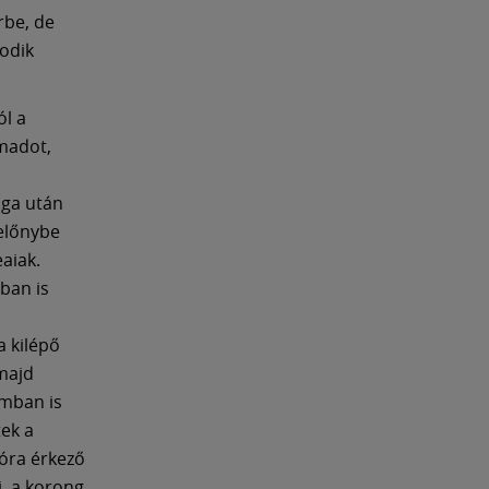
rbe, de
sodik
ól a
madot,
ága után
előnybe
eaiak.
ban is
a kilépő
majd
ámban is
ek a
nóra érkező
, a korong