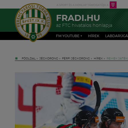
FRADI.HU
az FTC hivatalos honlapja
FM YOUTUBE +
HÍREK
LABDARÚGÁ
FŐOLDAL
»
JÉGKORONG
»
FÉRFI JÉGKORONG
»
HÍREK
»
REMEK JÁTÉK