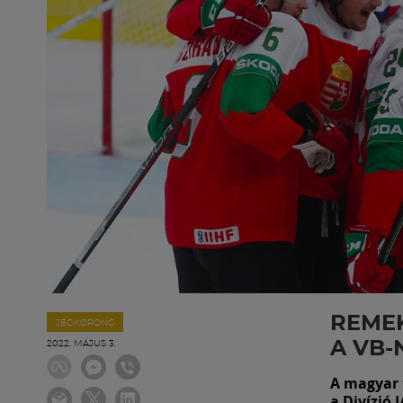
REMEK
JÉGKORONG
A VB-
2022. MÁJUS 3.
A magyar f
a Divízió 