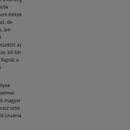
etők
em ítéltek
at, de
i, ám
ó
küzdött az
ze, bő két
 Rajnát a
b
élyek
őzelmet
obb magyar
usz szólt
ól Litvánia