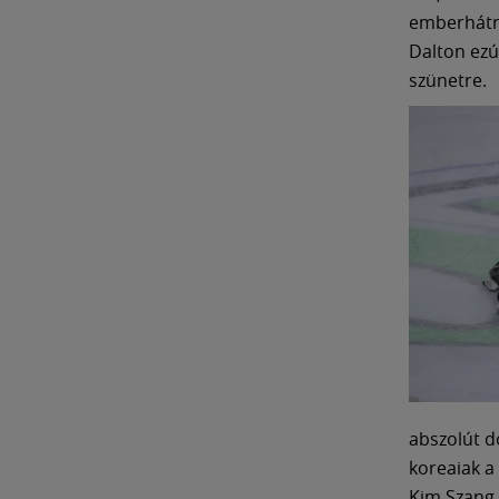
emberhátrá
Dalton ezú
szünetre.
abszolút d
koreaiak a
Kim Szang 