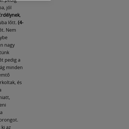
a, jól
Erdélynek
,
ba lőtt.
(4-
pét. Nem
nybe
án nagy
ttünk
ét pedig a
lág minden
remtő
koltak, és
a
iatt,
eni
 a
korongot.
ki az