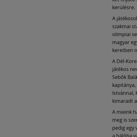
kerülésre.
A játékoso
szakmai st
olimpiai s
magyar egy
keretben is
A Dél-Kore
játékos ne
Sebők Balá
kapitánya,
Istvánnal,
kimaradt a
A mieink h
meg is sze
pedig egy 
a hálóba v