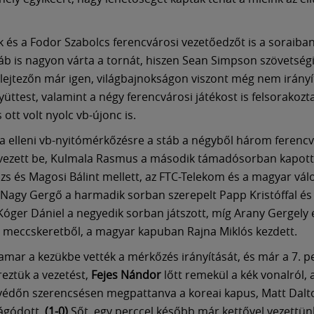
k és a Fodor Szabolcs ferencvárosi vezetőedzőt is a soraiba
áb is nagyon várta a tornát, hiszen Sean Simpson szövetségi
elejtezőn már igen, világbajnokságon viszont még nem irányí
üttest, valamint a négy ferencvárosi játékost is felsorakozt
 ott volt nyolc vb-újonc is.
a elleni vb-nyitómérkőzésre a stáb a négyből három ferencv
vezett be, Kulmala Rasmus a második támadósorban kapott
zs és Magosi Bálint mellett, az FTC-Telekom és a magyar vál
 Nagy Gergő a harmadik sorban szerepelt Papp Kristóffal és
 Kóger Dániel a negyedik sorban játszott, míg Arany Gergely 
 meccskeretből, a magyar kapuban Rajna Miklós kezdett.
amar a kezükbe vették a mérkőzés irányítását, és már a 7. 
reztük a vezetést,
Fejes Nándor
lőtt remekül a kék vonalról,
védőn szerencsésen megpattanva a koreai kapus, Matt Dalt
ágódott.
(1-0)
Sőt, egy perccel később már kettővel vezettün