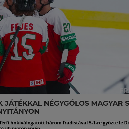
 JÁTÉKKAL NÉGYGÓLOS MAGYAR S
NYITÁNYON
érfi hokiválogatott három fradistával 5-1-re győzte le D
I/A vb nyitónapján.