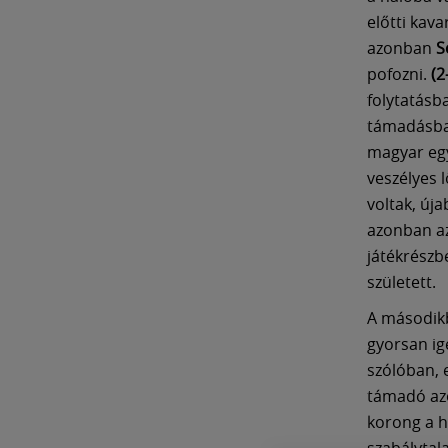
előtti kav
azonban
S
pofozni.
(2
folytatásba
támadásba
magyar eg
veszélyes l
voltak, úja
azonban az
játékrész
született.
A második
gyorsan ig
szólóban, e
támadó azo
korong a h
szabálytal