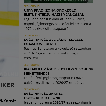
JÉGKORONG
ÚJRA FRADI ZÓNA ÖRÖKZÖLD!
ÉLETÚTINTERJÚ HAJZER JÁNOSSAL
Legújabb adásunkban az idén 75 éves,
bajnok jégkorongozónk idézi fel emlékeit a
1970-es évek sikercsapatáról.
JÉGKORONG
SVÉD HÁTVÉDDEL VÁLIK TELJESSÉ
CSAPATUNK KERETE
Rasmus Bengtsson a következő szezonban
is férfi jégkorongcsapatunkat fogja
erősíteni.
JÉGKORONG
KIALAKULT MÁSODIK ICEHL-SZEZONUNK
MENETRENDJE
Felnőtt férfi jégkorongcsapatunk hazai
pályán kezdi meg a 2026/27-es idényt.
IKER
JÉGKORONG
SVÉD HÁTVÉDÜNKKEL
HOSSZABBÍTOTTUNK
él-Koreát
Jesper Lindgren a 2026/27-es szezonban is