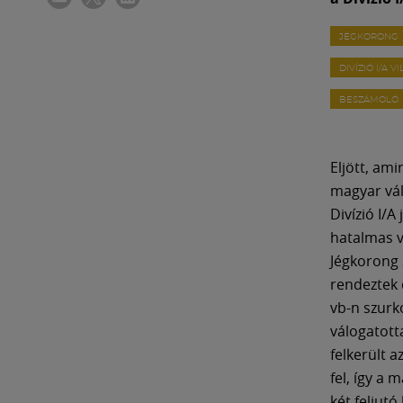
JÉGKORONG
DIVÍZIÓ I/A 
BESZÁMOLÓ
Eljött, am
magyar vál
Divízió I/A
hatalmas v
Jégkorong 
rendeztek 
vb-n szurk
válogatott
felkerült a
fel, így a 
két feljutó