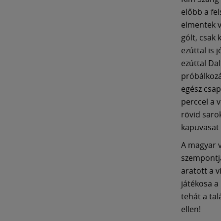
előbb a fel
elmentek v
gólt, csak
ezúttal is 
ezúttal Da
próbálkozá
egész csap
perccel a 
rövid sarok
kapuvasat i
A magyar vá
szempontjá
aratott a 
játékosa a
tehát a tal
ellen!