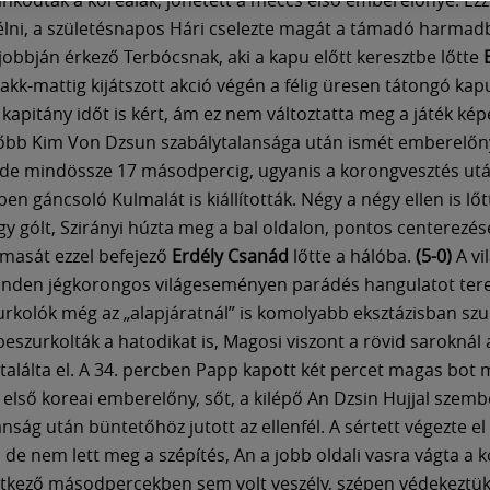
s élni, a születésnapos Hári cselezte magát a támadó harmadb
 jobbján érkező Terbócsnak, aki a kapu előtt keresztbe lőtte
akk-mattig kijátszott akció végén a félig üresen tátongó kapu
 kapitány időt is kért, ám ez nem változtatta meg a játék ké
sőbb Kim Von Dzsun szabálytalansága után ismét emberelő
 de mindössze 17 másodpercig, ugyanis a korongvesztés ut
en gáncsoló Kulmalát is kiállították. Négy a négy ellen is lő
y gólt, Szirányi húzta meg a bal oldalon, pontos centerezés
masát ezzel befejező
Erdély Csanád
lőtte a hálóba.
(5-0)
A vi
inden jégkorongos világeseményen parádés hangulatot te
rkolók még az „alapjáratnál” is komolyabb eksztázisban szur
szurkolták a hatodikat is, Magosi viszont a rövid saroknál 
találta el. A 34. percben Papp kapott két percet magas bot m
z első koreai emberelőny, sőt, a kilépő An Dzsin Hujjal szemb
nság után büntetőhöz jutott az ellenfél. A sértett végezte el
, de nem lett meg a szépítés, An a jobb oldali vasra vágta a 
etkező másodpercekben sem volt veszély, szépen védekeztük 