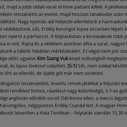
ső, majd a jobb oldali vasat érintve pattant kifelé. A játékvez
ideón visszanézni az esetet, majd hosszas tanakodás után n
 kiállítást. Nagy nyomás alá helyezte ellenfelünk a harmadunk
jól védekeztünk, sőt, Erdély korongot lopva ziccerben lépett k
lton nyerte a párharcot. A folytatásban a koreaiaknak több j
sa is volt, Rajna és a védelem azonban állta a sarat, nagyot 
atunk a hálóőr hibátlan mérkőzéséért. Ez végül nem jött öss
vége előtt ugyanis
Kim Szang Vuk
közel nullszögből meglepte
nál, és lapos lövéssel szépített.
(5-1)
Sőt, nem sokkal későb
s lőtt az ellenfél, de újabb gól már nem született.
logatott összeszedett, kreatív, remek játékkal a feljutási es
ból rendkívül fontos, ráadásul nagy különbségű, 5-1-es gy
világranglistán előrébb sorolt Dél-Korea ellen, a meccs legj
 háromgólos, négypontos Erdély Csanád lett. A magyar Himn
álkozót követően a Hala Tivoliban – folytatás szerdán 15.30-t