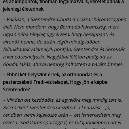
és az időpontok, finoman fogalmazva is, keretet adnak a
jelenlegi életednek.
– Valóban, a Szentendre-Óbuda-Soroksár háromszögben
élek. Nem mondom, hogy Bermuda-háromszög, mert
ugyan néha tényleg úgy érzem, hogy beszippant, és
eltűnök benne, de aztán végül mindig időben
felbukkanok valamelyik pontján. Szentendre és Soroksár
a két edzéshelyszín. Nagyjából félúton pedig ott az
óbudai lakás, ahova nemrég költöztem a barátnőmmel.
– Ebből két helyszínt értek, az otthonodat és a
pesterzsébeti Fradi-vízitelepet. Hogy jön a képbe
Szentendre?
– Minden ott kezdődött, és egyelőre még mindig tart is.
Kissrácként Szentendrén kezdtem a kenuzást – jó,
rendben, némi kajakozás után –, ott ismerkedtem meg
ezzel a csodálatos sportággal, és tulajdonképpen ott is