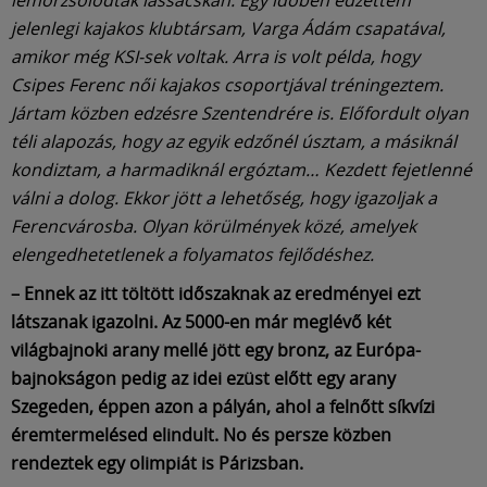
lemorzsolódtak lassacskán. Egy időben edzettem
jelenlegi kajakos klubtársam, Varga Ádám csapatával,
amikor még KSI-sek voltak. Arra is volt példa, hogy
Csipes Ferenc női kajakos csoportjával tréningeztem.
Jártam közben edzésre Szentendrére is. Előfordult olyan
téli alapozás, hogy az egyik edzőnél úsztam, a másiknál
kondiztam, a harmadiknál ergóztam… Kezdett fejetlenné
válni a dolog. Ekkor jött a lehetőség, hogy igazoljak a
Ferencvárosba. Olyan körülmények közé, amelyek
elengedhetetlenek a folyamatos fejlődéshez.
– Ennek az itt töltött időszaknak az eredményei ezt
látszanak igazolni. Az 5000-en már meglévő két
világbajnoki arany mellé jött egy bronz, az Európa-
bajnokságon pedig az idei ezüst előtt egy arany
Szegeden, éppen azon a pályán, ahol a felnőtt síkvízi
éremtermelésed elindult. No és persze közben
rendeztek egy olimpiát is Párizsban.