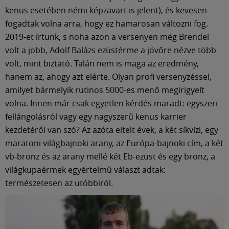
Múzeum
kenus esetében némi képzavart is jelent), és kevesen
fogadtak volna arra, hogy ez hamarosan változni fog.
English
2019-et írtunk, s noha azon a versenyen még Brendel
volt a jobb, Adolf Balázs ezüstérme a jövőre nézve több
volt, mint biztató. Talán nem is maga az eredmény,
hanem az, ahogy azt elérte. Olyan profi versenyzéssel,
amilyet bármelyik rutinos 5000-es menő megirigyelt
volna. Innen már csak egyetlen kérdés maradt: egyszeri
fellángolásról vagy egy nagyszerű kenus karrier
kezdetéről van szó? Az azóta eltelt évek, a két síkvízi, egy
maratoni világbajnoki arany, az Európa-bajnoki cím, a két
vb-bronz és az arany mellé két Eb-ezüst és egy bronz, a
világkupaérmek egyértelmű választ adtak:
természetesen az utóbbiról.