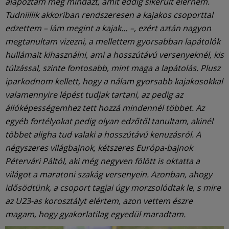
alapoztam meg mindazt, amit eddig sikerült elérnem.
Tudniillik akkoriban rendszeresen a kajakos csoporttal
edzettem – lám megint a kajak… –, ezért aztán nagyon
megtanultam vizezni, a mellettem gyorsabban lapátolók
hullámait kihasználni, ami a hosszútávú versenyeknél, kis
túlzással, szinte fontosabb, mint maga a lapátolás. Plusz
iparkodnom kellett, hogy a nálam gyorsabb kajakosokkal
valamennyire lépést tudjak tartani, az pedig az
állóképességemhez tett hozzá mindennél többet. Az
egyéb fortélyokat pedig olyan edzőtől tanultam, akinél
többet aligha tud valaki a hosszútávú kenuzásról. A
négyszeres világbajnok, kétszeres Európa-bajnok
Pétervári Páltól, aki még negyven fölött is oktatta a
világot a maratoni szakág versenyein. Azonban, ahogy
idősödtünk, a csoport tagjai úgy morzsolódtak le, s mire
az U23-as korosztályt elértem, azon vettem észre
magam, hogy gyakorlatilag egyedül maradtam.