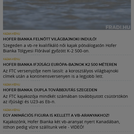
KAJAK-KENU
HOFER BIANKA FELNŐTT VILÁGBAJNOKI INDULÓ!
Szegeden a vb-re kvalifikáló női kajak pótválogatón Hofer
Bianka Tölgyesi Flórával győzött K-2 500-on.
KAJAK-KENU
HOFER BIANKA IFJÚSÁGI EURÓPA-BAJNOK K2 500 MÉTEREN
Az FTC versenyzője nem lassít: a korosztályos világbajnoki
címek után a kontinensversenyen is a legjobb lett.
KAJAK-KENU
HOFER BIANKA: DUPLA TOVÁBBJUTÁS SZEGEDEN
Az FTC kajakozója mindkét számában továbbjutott csütörtökön
az ifjúsági és U23-as Eb-n.
KAJAK-KENU
EGY ANIMÁCIÓS FIGURA IS KELLETT A VB-ARANYAKHOZ!
Kajakozónk, Hofer Bianka két vb-aranyat nyert Kanadában,
itthon pedig vízre szálltunk vele - VIDEÓ!