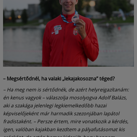
– Megsértődnél, ha valaki „lekajakosozna” téged?
– Ha meg nem is sértődnék, de azért helyreigazítanám:
én kenus vagyok – válaszolja mosolyogva Adolf Balázs,
aki a szakága jelenlegi legkiemelkedőbb hazai
képviselőjeként már harmadik szezonjában lapátol
fradistaként. – Persze értem, mire vonatkozik a kérdés,
igen, valóban kajakban kezdtem a pályafutásomat kis