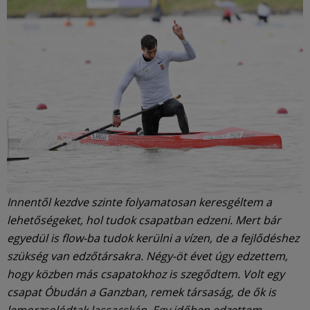
Innentől kezdve szinte folyamatosan keresgéltem a
lehetőségeket, hol tudok csapatban edzeni. Mert bár
egyedül is flow-ba tudok kerülni a vízen, de a fejlődéshez
szükség van edzőtársakra. Négy-öt évet úgy edzettem,
hogy közben más csapatokhoz is szegődtem. Volt egy
csapat Óbudán a Ganzban, remek társaság, de ők is