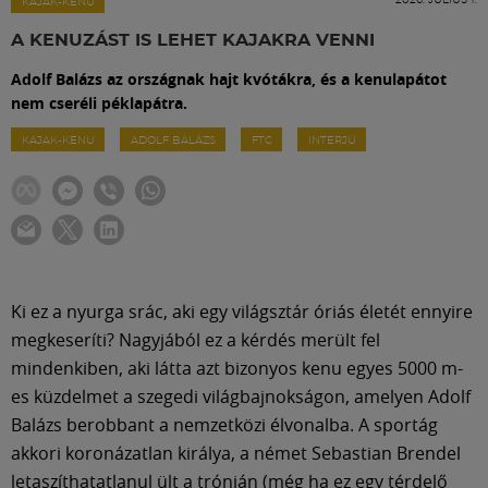
Labdarúgás
KAJAK-KENU
A KENUZÁST IS LEHET KAJAKRA VENNI
Szakosztályok
Adolf Balázs az országnak hajt kvótákra, és a kenulapátot
nem cseréli péklapátra.
Meccscenter
KAJAK-KENU
ADOLF BALÁZS
FTC
INTERJÚ
Klub
Szolgáltatások
Ki ez a nyurga srác, aki egy világsztár óriás életét ennyire
megkeseríti? Nagyjából ez a kérdés merült fel
Shop
mindenkiben, aki látta azt bizonyos kenu egyes 5000 m-
es küzdelmet a szegedi világbajnokságon, amelyen Adolf
Közösség
Balázs berobbant a nemzetközi élvonalba. A sportág
akkori koronázatlan királya, a német Sebastian Brendel
letaszíthatatlanul ült a trónján (még ha ez egy térdelő