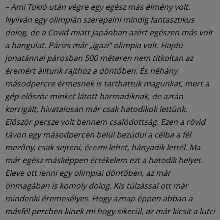
– Ami Tokió után végre egy egész más élmény volt.
Nyilván egy olimpián szerepelni mindig fantasztikus
dolog, de a Covid miatt Japánban azért egészen más volt
a hangulat. Párizs már „igazi” olimpia volt. Hajdú
Jonatánnal párosban 500 méteren nem titkoltan az
éremért álltunk rajthoz a döntőben. És néhány
másodpercre érmesnek is tarthattuk magunkat, mert a
gép először minket látott harmadiknak, de aztán
korrigált, hivatalosan már csak hatodikok lettünk.
Először persze volt bennem csalódottság. Ezen a rövid
távon egy másodpercen belül bezúdul a célba a fél
mezőny, csak sejteni, érezni lehet, hányadik lettél. Ma
már egész másképpen értékelem ezt a hatodik helyet.
Eleve ott lenni egy olimpiai döntőben, az már
önmagában is komoly dolog. Kis túlzással ott már
mindenki éremesélyes. Hogy aznap éppen abban a
másfél percben kinek mi hogy sikerül, az már kicsit a lutri