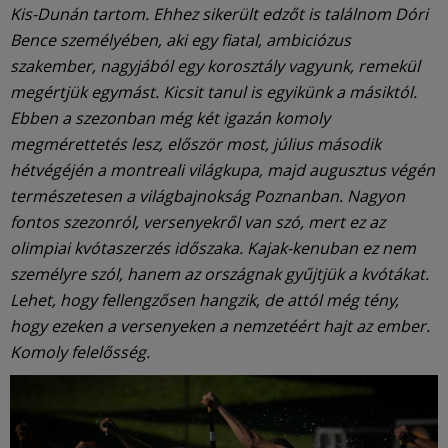
Kis-Dunán tartom. Ehhez sikerült edzőt is találnom Dóri
Bence személyében, aki egy fiatal, ambiciózus
szakember, nagyjából egy korosztály vagyunk, remekül
megértjük egymást. Kicsit tanul is egyikünk a másiktól.
Ebben a szezonban még két igazán komoly
megmérettetés lesz, először most, július második
hétvégéjén a montreali világkupa, majd augusztus végén
természetesen a világbajnokság Poznanban. Nagyon
fontos szezonról, versenyekről van szó, mert ez az
olimpiai kvótaszerzés időszaka. Kajak-kenuban ez nem
személyre szól, hanem az országnak gyűjtjük a kvótákat.
Lehet, hogy fellengzősen hangzik, de attól még tény,
hogy ezeken a versenyeken a nemzetéért hajt az ember.
Komoly felelősség.