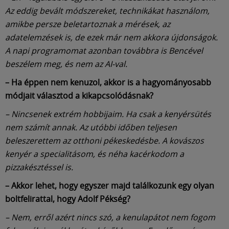
Az eddig bevált módszereket, technikákat használom,
amikbe persze beletartoznak a mérések, az
adatelemzések is, de ezek már nem akkora újdonságok.
A napi programomat azonban továbbra is Bencével
beszélem meg, és nem az AI-val.
– Ha éppen nem kenuzol, akkor is a hagyományosabb
módjait választod a kikapcsolódásnak?
– Nincsenek extrém hobbijaim. Ha csak a kenyérsütés
nem számít annak. Az utóbbi időben teljesen
beleszerettem az otthoni pékeskedésbe. A kovászos
kenyér a specialitásom, és néha kacérkodom a
pizzakésztéssel is.
– Akkor lehet, hogy egyszer majd találkozunk egy olyan
boltfelirattal, hogy Adolf Pékség?
– Nem, erről azért nincs szó, a kenulapátot nem fogom