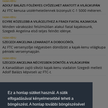
KAJAK-KENU
ADOLF BALÁZS FÖLÉNYES GYŐZELMET ARATOTT A VILÁGKUPÁN
Az FTC kenusa utolérhetetlennek bizonyult C-1 5000 méteren.
KAJAK-KENU
EGYRE KÖZELEBB A VILÁGELITHEZ A FRADI FIATAL KAJAKOSA
Minden várakozást felülmúlóan alakul fiatal kajakosunk,
Szegedi Angelina első teljes felnőtt idénye.
KAJAK-KENU
SZEGEDI ANGELINA LEMARADT A DOBOGÓRÓL
Az FTC versenyzője négyesben döntőzött a kajak-kenu világkupa
pénteki versenynapján.
KAJAK-KENU
SZEGEDI ANGELINA NÉGYESBEN DÖNTŐS A VILÁGKUPÁN
A Kanadában zajló síkvízi kajak-kenu viadalon Szegedi mellett
Adolf Balázs képviseli az FTC-t.
Ez a honlap sütiket használ. A sütik
elfogadásával kényelmesebbé teheti a
böngészést. A honlap további böngészésével