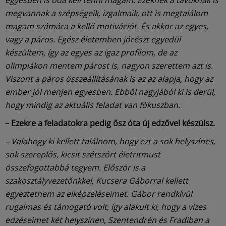
megvannak a szépségeik, izgalmaik, ott is megtalálom
magam számára a kellő motivációt. És akkor az egyes,
vagy a páros. Egész életemben jórészt egyedül
készültem, így az egyes az igaz profilom, de az
olimpiákon mentem párost is, nagyon szerettem azt is.
Viszont a páros összeállításának is az az alapja, hogy az
ember jól menjen egyesben. Ebből nagyjából ki is derül,
hogy mindig az aktuális feladat van fókuszban.
– Ezekre a feladatokra pedig ősz óta új edzővel készülsz.
– Valahogy ki kellett találnom, hogy ezt a sok helyszínes,
sok szereplős, kicsit szétszórt életritmust
összefogottabbá tegyem. Először is a
szakosztályvezetőnkkel, Kucsera Gáborral kellett
egyeztetnem az elképzeléseimet. Gábor rendkívül
rugalmas és támogató volt, így alakult ki, hogy a vizes
edzéseimet két helyszínen, Szentendrén és Fradiban a