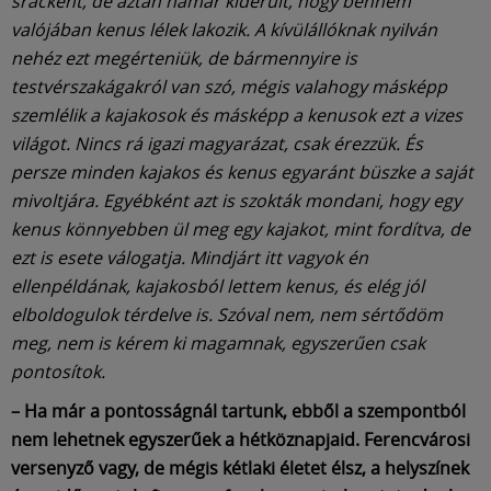
srácként, de aztán hamar kiderült, hogy bennem
valójában kenus lélek lakozik. A kívülállóknak nyilván
nehéz ezt megérteniük, de bármennyire is
testvérszakágakról van szó, mégis valahogy másképp
szemlélik a kajakosok és másképp a kenusok ezt a vizes
világot. Nincs rá igazi magyarázat, csak érezzük. És
persze minden kajakos és kenus egyaránt büszke a saját
mivoltjára. Egyébként azt is szokták mondani, hogy egy
kenus könnyebben ül meg egy kajakot, mint fordítva, de
ezt is esete válogatja. Mindjárt itt vagyok én
ellenpéldának, kajakosból lettem kenus, és elég jól
elboldogulok térdelve is. Szóval nem, nem sértődöm
meg, nem is kérem ki magamnak, egyszerűen csak
pontosítok.
– Ha már a pontosságnál tartunk, ebből a szempontból
nem lehetnek egyszerűek a hétköznapjaid. Ferencvárosi
versenyző vagy, de mégis kétlaki életet élsz, a helyszínek