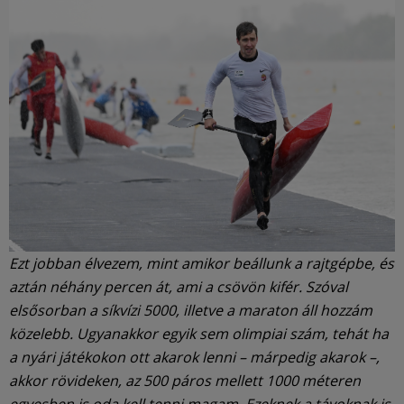
Ezt jobban élvezem, mint amikor beállunk a rajtgépbe, és
aztán néhány percen át, ami a csövön kifér. Szóval
elsősorban a síkvízi 5000, illetve a maraton áll hozzám
közelebb. Ugyanakkor egyik sem olimpiai szám, tehát ha
a nyári játékokon ott akarok lenni – márpedig akarok –,
akkor rövideken, az 500 páros mellett 1000 méteren
egyesben is oda kell tenni magam. Ezeknek a távoknak is