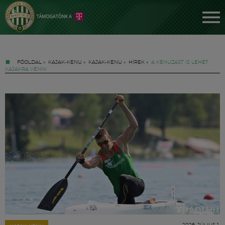
FŐOLDAL
»
KAJAK-KENU
»
KAJAK-KENU
»
HÍREK
»
A KENUZÁST IS LEHET
KAJAKRA VENNI
Jegyek
FM YouTube +
Hírek
2026. JÚLIUS 1.