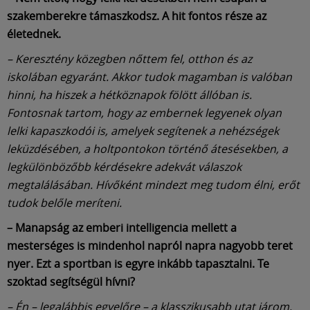
szakemberekre támaszkodsz. A hit fontos része az
életednek.
– Keresztény közegben nőttem fel, otthon és az
iskolában egyaránt. Akkor tudok magamban is valóban
hinni, ha hiszek a hétköznapok fölött állóban is.
Fontosnak tartom, hogy az embernek legyenek olyan
lelki kapaszkodói is, amelyek segítenek a nehézségek
leküzdésében, a holtpontokon történő átesésekben, a
legkülönbözőbb kérdésekre adekvát válaszok
megtalálásában. Hívőként mindezt meg tudom élni, erőt
tudok belőle meríteni.
– Manapság az emberi intelligencia mellett a
mesterséges is mindenhol napról napra nagyobb teret
nyer. Ezt a sportban is egyre inkább tapasztalni. Te
szoktad segítségül hívni?
– Én – legalábbis egyelőre – a klasszikusabb utat járom.