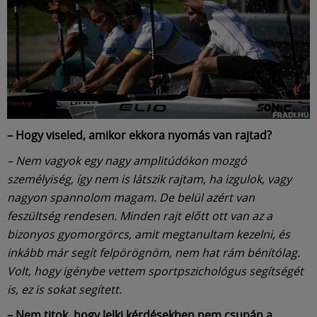
– Hogy viseled, amikor ekkora nyomás van rajtad?
– Nem vagyok egy nagy amplitúdókon mozgó
személyiség, így nem is látszik rajtam, ha izgulok, vagy
nagyon spannolom magam. De belül azért van
feszültség rendesen. Minden rajt előtt ott van az a
bizonyos gyomorgörcs, amit megtanultam kezelni, és
inkább már segít felpörögnöm, nem hat rám bénítólag.
Volt, hogy igénybe vettem sportpszichológus segítségét
is, ez is sokat segített.
– Nem titok, hogy lelki kérdésekben nem csupán a