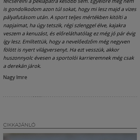
felcserélni a péklapátra később sem. Egyelőre még nem
is gondolkodom azon túl sokat, hogy mi lesz majd a vizes
pályafutásom után. A sport teljes mértékben kitölti a
napjaimat, ha úgy tetszik, régi szlenggel élve, kajakra
veszem a kenuzást, és előreláthatólag ez még jó pár évig
így lesz. Említettük, hogy a nevelőedzőm még negyven
fölött is nyert világversenyt. Ha ezt vesszük, akkor
huszonnyolc évesen a sportolói karrieremnek még csak
a derekán járok.
Nagy Imre
CIKKAJÁNLÓ