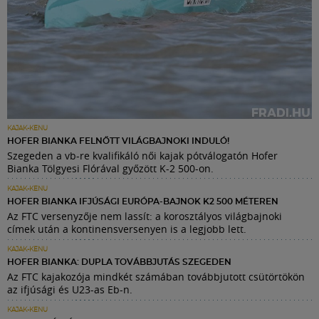
KAJAK-KENU
HOFER BIANKA FELNŐTT VILÁGBAJNOKI INDULÓ!
Szegeden a vb-re kvalifikáló női kajak pótválogatón Hofer
Bianka Tölgyesi Flórával győzött K-2 500-on.
KAJAK-KENU
HOFER BIANKA IFJÚSÁGI EURÓPA-BAJNOK K2 500 MÉTEREN
Az FTC versenyzője nem lassít: a korosztályos világbajnoki
címek után a kontinensversenyen is a legjobb lett.
KAJAK-KENU
HOFER BIANKA: DUPLA TOVÁBBJUTÁS SZEGEDEN
Az FTC kajakozója mindkét számában továbbjutott csütörtökön
az ifjúsági és U23-as Eb-n.
KAJAK-KENU