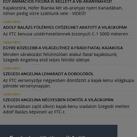
EGY ANIMÁCIÓS FIGURA IS KELLETT A VB-ARANYAKHOZ!
Kajakozónk, Hofer Bianka két vb-aranyat nyert Kanadában,
itthon pedig vízre szálltunk vele - VIDEÓ!
KAJAK-KENU
ADOLF BALÁZS FÖLÉNYES GYŐZELMET ARATOTT A VILÁGKUPÁN
Az FTC kenusa utolérhetetlennek bizonyult C-1 5000 méteren.
KAJAK-KENU
EGYRE KÖZELEBB A VILÁGELITHEZ A FRADI FIATAL KAJAKOSA
Minden várakozást felülmúlóan alakul fiatal kajakosunk,
Szegedi Angelina első teljes felnőtt idénye.
KAJAK-KENU
SZEGEDI ANGELINA LEMARADT A DOBOGÓRÓL
Az FTC versenyzője négyesben döntőzött a kajak-kenu világkupa
pénteki versenynapján.
KAJAK-KENU
SZEGEDI ANGELINA NÉGYESBEN DÖNTŐS A VILÁGKUPÁN
A Kanadában zajló síkvízi kajak-kenu viadalon Szegedi mellett
Adolf Balázs képviseli az FTC-t.