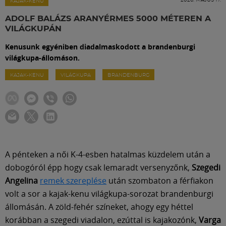
Labdarúgás
KAJAK-KENU
ADOLF BALÁZS ARANYÉRMES 5000 MÉTEREN A
VILÁGKUPÁN
Szakosztályok
Kenusunk egyéniben diadalmaskodott a brandenburgi
világkupa-állomáson.
Meccscenter
KAJAK-KENU
VILÁGKUPA
BRANDENBURG
Klub
Szolgáltatások
A pénteken a női K-4-esben hatalmas küzdelem után a
Shop
dobogóról épp hogy csak lemaradt versenyzőnk,
Szegedi
Angelina
remek szereplése
után szombaton a férfiakon
volt a sor a kajak-kenu világkupa-sorozat brandenburgi
Közösség
állomásán. A zöld-fehér színeket, ahogy egy héttel
korábban a szegedi viadalon, ezúttal is kajakozónk,
Varga