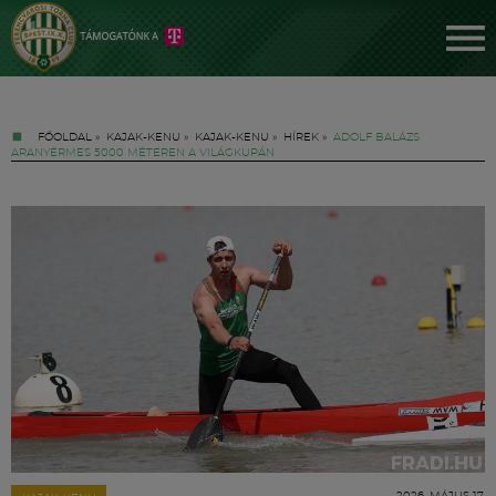
FŐOLDAL
»
KAJAK-KENU
»
KAJAK-KENU
»
HÍREK
»
ADOLF BALÁZS
ARANYÉRMES 5000 MÉTEREN A VILÁGKUPÁN
Jegyek
FM YouTube +
Hírek
2026. MÁJUS 17.