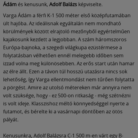
Múzeum
Ádám
és kenusunk,
Adolf Balázs
képviselte.
Varga Ádám a férfi K-1 500 méter első középfutamában
English
ült hajóba. Az ideálisnak egyáltalán nem mondható
körülmények között elrajtoló mezőnyből egyértelműen
kajakosunk kezdett a legjobban. A szám háromszoros
Európa-bajnoka, a szegedi világkupa ezüstérmese a
folytatásban vélhetően ennél melegebb időben sem
izzad volna meg különösebben. Az erős start után hamar
az élre állt. Ezen a távon túl hosszú utazásra nincs sok
lehetőség, így Varga ellentmondást nem tűrően folytatta
a pörgést. Amire az utolsó métereken már annyira nem
volt szüksége, hogy - ez 500-on ritkaság - még szétnézni
is volt ideje. Klasszishoz méltó könnyedséggel nyerte a
futamot, és bérelte ki a vasárnapi döntőben az ötös
pályát.
Kenusunkra, Adolf Balázsra C-1 500 m-en várt egy B-