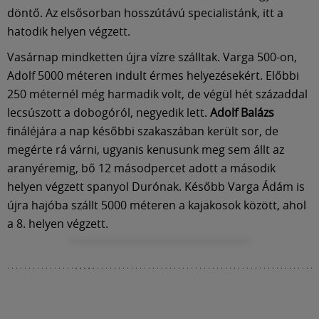
döntő. Az elsősorban hosszútávú specialistánk, itt a
hatodik helyen végzett.
Vasárnap mindketten újra vízre szálltak. Varga 500-on,
Adolf 5000 méteren indult érmes helyezésekért. Előbbi
250 méternél még harmadik volt, de végül hét századdal
lecsúszott a dobogóról, negyedik lett.
Adolf Balázs
fináléjára a nap későbbi szakaszában került sor, de
megérte rá várni, ugyanis kenusunk meg sem állt az
aranyéremig, bő 12 másodpercet adott a második
helyen végzett spanyol Durónak. Később Varga Ádám is
újra hajóba szállt 5000 méteren a kajakosok között, ahol
a 8. helyen végzett.