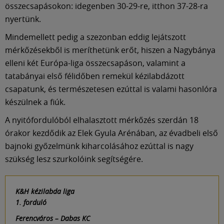
összecsapásokon: idegenben 30-29-re, itthon 37-28-ra
nyertünk.
Mindemellett pedig a szezonban eddig lejátszott
mérkőzésekből is meríthetünk erőt, hiszen a Nagybánya
elleni két Európa-liga összecsapáson, valamint a
tatabányai első félidőben remekül kézilabdázott
csapatunk, és természetesen ezúttal is valami hasonlóra
készülnek a fiúk.
A nyitófordulóból elhalasztott mérkőzés szerdán 18
órakor kezdődik az Elek Gyula Arénában, az évadbeli első
bajnoki győzelmünk kiharcolásához ezúttal is nagy
szükség lesz szurkolóink segítségére.
K&H kézilabda liga
1. forduló
Ferencváros – Dabas KC