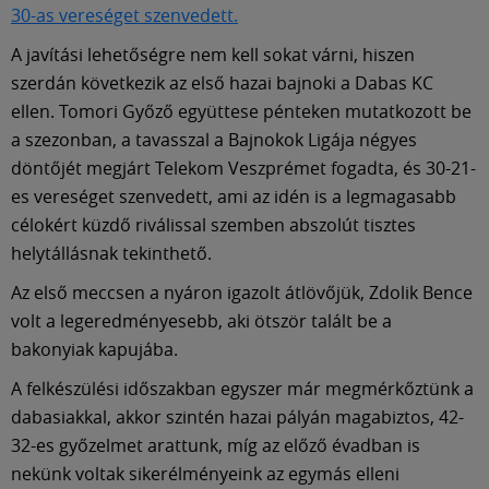
Múzeum
30-as vereséget szenvedett.
A javítási lehetőségre nem kell sokat várni, hiszen
English
szerdán következik az első hazai bajnoki a Dabas KC
ellen. Tomori Győző együttese pénteken mutatkozott be
a szezonban, a tavasszal a Bajnokok Ligája négyes
döntőjét megjárt Telekom Veszprémet fogadta, és 30-21-
es vereséget szenvedett, ami az idén is a legmagasabb
célokért küzdő riválissal szemben abszolút tisztes
helytállásnak tekinthető.
Az első meccsen a nyáron igazolt átlövőjük, Zdolik Bence
volt a legeredményesebb, aki ötször talált be a
bakonyiak kapujába.
A felkészülési időszakban egyszer már megmérkőztünk a
dabasiakkal, akkor szintén hazai pályán magabiztos, 42-
32-es győzelmet arattunk, míg az előző évadban is
nekünk voltak sikerélményeink az egymás elleni