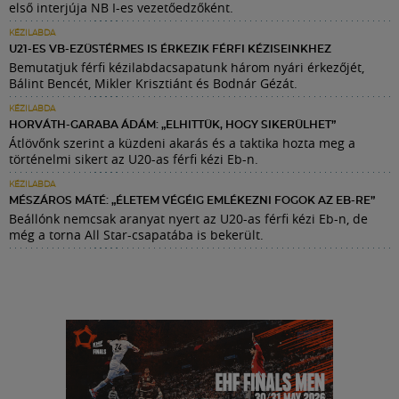
első interjúja NB I-es vezetőedzőként.
KÉZILABDA
U21-ES VB-EZÜSTÉRMES IS ÉRKEZIK FÉRFI KÉZISEINKHEZ
Bemutatjuk férfi kézilabdacsapatunk három nyári érkezőjét,
Bálint Bencét, Mikler Krisztiánt és Bodnár Gézát.
KÉZILABDA
HORVÁTH-GARABA ÁDÁM: „ELHITTÜK, HOGY SIKERÜLHET”
Átlövőnk szerint a küzdeni akarás és a taktika hozta meg a
történelmi sikert az U20-as férfi kézi Eb-n.
KÉZILABDA
MÉSZÁROS MÁTÉ: „ÉLETEM VÉGÉIG EMLÉKEZNI FOGOK AZ EB-RE”
Beállónk nemcsak aranyat nyert az U20-as férfi kézi Eb-n, de
még a torna All Star-csapatába is bekerült.