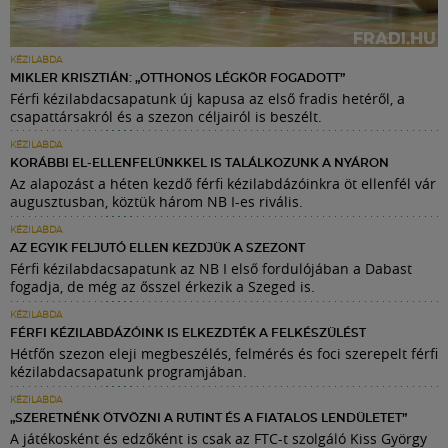
KÉZILABDA
MIKLER KRISZTIÁN: „OTTHONOS LÉGKÖR FOGADOTT”
Férfi kézilabdacsapatunk új kapusa az első fradis hetéről, a
csapattársakról és a szezon céljairól is beszélt.
KÉZILABDA
KORÁBBI EL-ELLENFELÜNKKEL IS TALÁLKOZUNK A NYÁRON
Az alapozást a héten kezdő férfi kézilabdázóinkra öt ellenfél vár
augusztusban, köztük három NB I-es rivális.
KÉZILABDA
AZ EGYIK FELJUTÓ ELLEN KEZDJÜK A SZEZONT
Férfi kézilabdacsapatunk az NB I első fordulójában a Dabast
fogadja, de még az ősszel érkezik a Szeged is.
KÉZILABDA
FÉRFI KÉZILABDÁZÓINK IS ELKEZDTÉK A FELKÉSZÜLÉST
Hétfőn szezon eleji megbeszélés, felmérés és foci szerepelt férfi
kézilabdacsapatunk programjában.
KÉZILABDA
„SZERETNÉNK ÖTVÖZNI A RUTINT ÉS A FIATALOS LENDÜLETET”
A játékosként és edzőként is csak az FTC-t szolgáló Kiss György