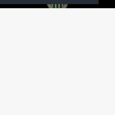
A FERENCVÁROSI TORNA CLUB HIVATALOS
HONLAPJA
SAJTÓCENTER
KAPCSOLAT
IMPRESSZUM
MODERÁLÁSI ALAPELVEK
HONLAP ADATKEZELÉSI TÁJÉKOZTATÓ
A Ferencvárosi Torna Club hivatalos honlapja