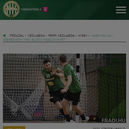
FŐOLDAL
»
KÉZILABDA
»
FÉRFI KÉZILABDA
»
HÍREK
»
HAZAI PÁLYÁN
SZEREZNÉNK MEG ELSŐ GYŐZELMÜNKET
Jegyek
FM YouTube +
Hírek
2022. SZEPTEMBER 12.