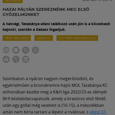
Labdarúgás
KÉZILABDA
HAZAI PÁLYÁN SZEREZNÉNK MEG ELSŐ
GYŐZELMÜNKET
Szakosztályok
A hétvégi, Tatabánya elleni találkozó után jön is a következő
bajnoki, szerdán a Dabast fogadjuk.
Meccscenter
FÉRFI KÉZILABDA
DABAS KC
K&H FÉRFI KÉZILABDA LIGA
Klub
Szolgáltatások
Szombaton a nyáron nagyon megerősödött, és
Shop
egyértelműen a bronzéremre hajtó MOL Tatabánya KC
otthonában kezdte meg a K&H liga 2022/23-as idényét
férfi kézilabdacsapatunk, amely a bravúros első félidő
Közösség
után egy góllal még vezetett is (16-15), a másodikban
aztán nem bírta tartani a lépést a riválissal, s
végül 37-