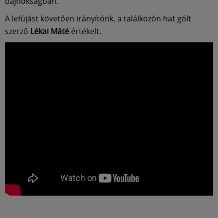
Múzeum
bajnokságban.
A lefújást követően irányítónk, a találkozón hat gólt
English
szerző
Lékai Máté
értékelt.