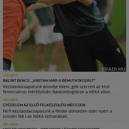
KÉZILABDA
BÁLINT BENCE: „VÁRTAM MÁR A BEMUTATKOZÁST”
Kézilabdacsapatunk átlövője kilenc gólt szerzett az első
ferencvárosi mérkőzésén Balatonbogláron a NEKA ellen.
KÉZILABDA
GYŐZELEM AZ ELSŐ FELKÉSZÜLÉSI MECCSEN
Férfi kézilabdacsapatunk a félidei döntetlen után nyert a
szintén NB I-es NEKA otthonában.
KÉZILABDA