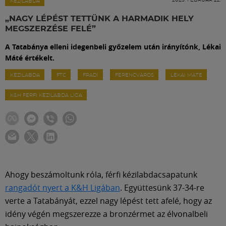
Labdarúgás
KÉZILABDA
„NAGY LÉPÉST TETTÜNK A HARMADIK HELY
MEGSZERZÉSE FELÉ”
Szakosztályok
A Tatabánya elleni idegenbeli győzelem után irányítónk, Lékai
Máté értékelt.
Meccscenter
KÉZILABDA
FTC
FRADI
FERENCVÁROS
LÉKAI MÁTÉ
K&H FÉRFI KÉZILABDA LIGA
Klub
Szolgáltatások
Shop
Ahogy beszámoltunk róla, férfi kézilabdacsapatunk
rangadót nyert a K&H Ligában
. Együttesünk 37-34-re
Közösség
verte a Tatabányát, ezzel nagy lépést tett afelé, hogy az
idény végén megszerezze a bronzérmet az élvonalbeli