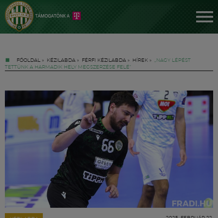
FŐOLDAL
»
KÉZILABDA
»
FÉRFI KÉZILABDA
»
HÍREK
»
„NAGY LÉPÉST
TETTÜNK A HARMADIK HELY MEGSZERZÉSE FELÉ”
Jegyek
FM YouTube +
Hírek
2025. FEBRUÁR 22.