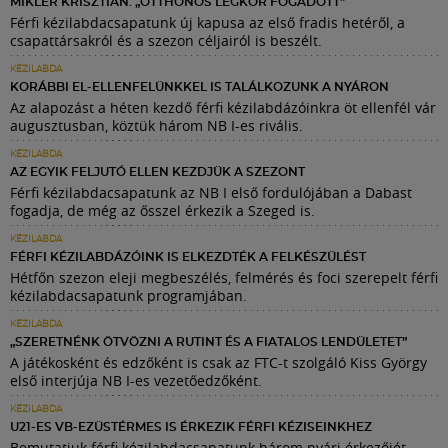
MIKLER KRISZTIÁN: „OTTHONOS LÉGKÖR FOGADOTT”
Férfi kézilabdacsapatunk új kapusa az első fradis hetéről, a
csapattársakról és a szezon céljairól is beszélt.
KÉZILABDA
KORÁBBI EL-ELLENFELÜNKKEL IS TALÁLKOZUNK A NYÁRON
Az alapozást a héten kezdő férfi kézilabdázóinkra öt ellenfél vár
augusztusban, köztük három NB I-es rivális.
KÉZILABDA
AZ EGYIK FELJUTÓ ELLEN KEZDJÜK A SZEZONT
Férfi kézilabdacsapatunk az NB I első fordulójában a Dabast
fogadja, de még az ősszel érkezik a Szeged is.
KÉZILABDA
FÉRFI KÉZILABDÁZÓINK IS ELKEZDTÉK A FELKÉSZÜLÉST
Hétfőn szezon eleji megbeszélés, felmérés és foci szerepelt férfi
kézilabdacsapatunk programjában.
KÉZILABDA
„SZERETNÉNK ÖTVÖZNI A RUTINT ÉS A FIATALOS LENDÜLETET”
A játékosként és edzőként is csak az FTC-t szolgáló Kiss György
első interjúja NB I-es vezetőedzőként.
KÉZILABDA
U21-ES VB-EZÜSTÉRMES IS ÉRKEZIK FÉRFI KÉZISEINKHEZ
Bemutatjuk férfi kézilabdacsapatunk három nyári érkezőjét,