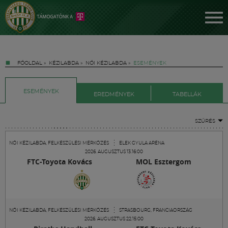
FŐOLDAL
»
KÉZILABDA
»
NŐI KÉZILABDA
»
ESEMÉNYEK
ESEMÉNYEK
EREDMÉNYEK
TABELLÁK
SZŰRÉS
Jegyek
NŐI KÉZILABDA, FELKÉSZÜLÉSI MÉRKŐZÉS
ELEK GYULA ARÉNA
2026. AUGUSZTUS 13.16:00
FTC-Toyota Kovács
MOL Esztergom
FM YouTube +
Hírek
NŐI KÉZILABDA, FELKÉSZÜLÉSI MÉRKŐZÉS
STRASBOURG, FRANCIAORSZÁG
2026. AUGUSZTUS 22.15:00