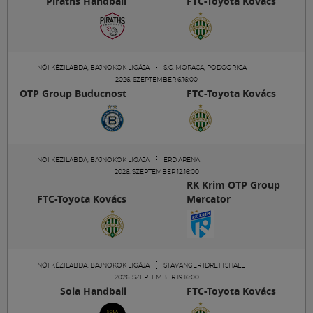
Piraths Handball
FTC-Toyota Kovács
Labdarúgás
Szakosztályok
NŐI KÉZILABDA, BAJNOKOK LIGÁJA
S.C. MORACA, PODGORICA
2026. SZEPTEMBER 6.16:00
Meccscenter
OTP Group Buducnost
FTC-Toyota Kovács
Klub
NŐI KÉZILABDA, BAJNOKOK LIGÁJA
ÉRD ARÉNA
2026. SZEPTEMBER 12.16:00
Szolgáltatások
RK Krim OTP Group
FTC-Toyota Kovács
Mercator
Shop
Közösség
NŐI KÉZILABDA, BAJNOKOK LIGÁJA
STAVANGER IDRETTSHALL
2026. SZEPTEMBER 19.16:00
Sola Handball
FTC-Toyota Kovács