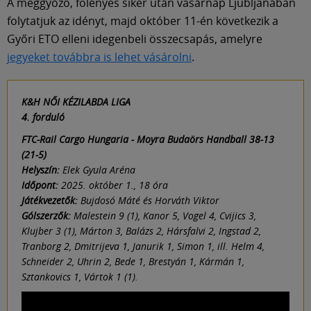
A meggyőző, fölényes siker után vasárnap Ljubljanában
folytatjuk az idényt, majd október 11-én következik a
Győri ETO elleni idegenbeli összecsapás, amelyre
jegyeket továbbra is lehet vásárolni
.
K&H NŐI KÉZILABDA LIGA
4. forduló
FTC-Rail Cargo Hungaria - Moyra Budaörs Handball 38-13
(21-5)
Helyszín:
Elek Gyula Aréna
Időpont:
2025. október 1., 18 óra
Játékvezetők:
Bujdosó Máté és Horváth Viktor
Gólszerzők:
Malestein 9 (1), Kanor 5, Vogel 4, Cvijics 3,
Klujber 3 (1), Márton 3, Balázs 2, Hársfalvi 2, Ingstad 2,
Tranborg 2, Dmitrijeva 1, Janurik 1, Simon 1, ill. Helm 4,
Schneider 2, Uhrin 2, Bede 1, Brestyán 1, Kármán 1,
Sztankovics 1, Vártok 1 (1).