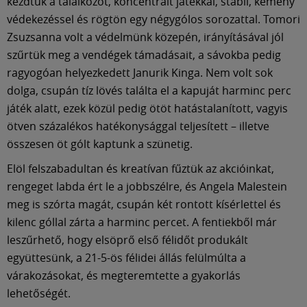
Múzeum
kezdtük a találkozót, koncentrált játékkal, stabil, kemény
védekezéssel és rögtön egy négygólos sorozattal. Tomori
Zsuzsanna volt a védelmünk közepén, irányításával jól
English
szűrtük meg a vendégek támadásait, a sávokba pedig
ragyogóan helyezkedett Janurik Kinga. Nem volt sok
dolga, csupán tíz lövés találta el a kapuját harminc perc
játék alatt, ezek közül pedig ötöt hatástalanított, vagyis
ötven százalékos hatékonysággal teljesített – illetve
összesen öt gólt kaptunk a szünetig.
Elöl felszabadultan és kreatívan fűztük az akcióinkat,
rengeget labda ért le a jobbszélre, és Angela Malestein
meg is szórta magát, csupán két rontott kísérlettel és
kilenc góllal zárta a harminc percet. A fentiekből már
leszűrhető, hogy elsöprő első félidőt produkált
együttesünk, a 21-5-ös félidei állás felülmúlta a
várakozásokat, és megteremtette a gyakorlás
lehetőségét.