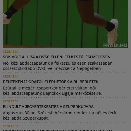
KÉZILABDA
SOK VOLT A HIBA A DVSC ELLENI FELKÉSZÜLÉSI MECCSEN
Női kézilabdacsapatunk a felkészülés ezen szakaszában
összeszokottabb DVSC-vel meccselt a Népligetben.
KÉZILABDA
PÉNTEKEN 12 ÓRÁTÓL ELÉRHETŐEK A BL-BÉRLETEK
Ezúttal is megéri csoportkör bérletet váltani női
kézilabdacsapatunk Bajnokok Ligája-mérkőzéseire.
KÉZILABDA
ELINDULT A JEGYÉRTÉKESÍTÉS A SZUPERKUPÁRA
Augusztus 30-án, Székesfehérváron rendezik a női és férfi
kézilabda Szuperkupát.
KÉZILABDA