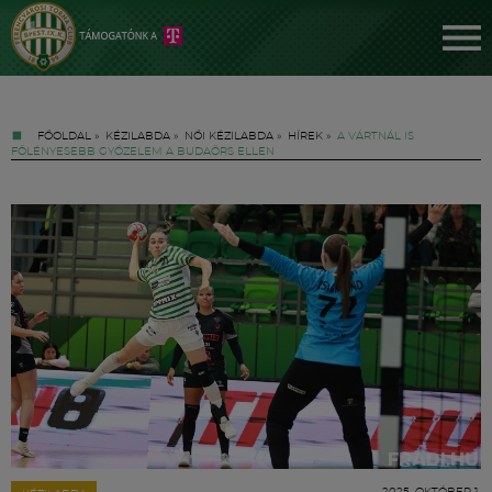
FŐOLDAL
»
KÉZILABDA
»
NŐI KÉZILABDA
»
HÍREK
»
A VÁRTNÁL IS
FÖLÉNYESEBB GYŐZELEM A BUDAÖRS ELLEN
Jegyek
FM YouTube +
Hírek
2025. OKTÓBER 1.