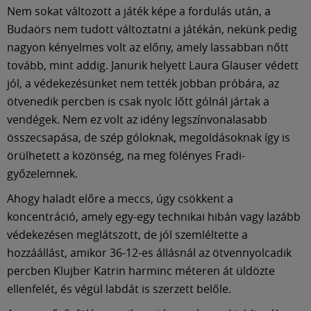
Nem sokat változott a játék képe a fordulás után, a
Budaörs nem tudott változtatni a játékán, nekünk pedig
nagyon kényelmes volt az előny, amely lassabban nőtt
tovább, mint addig. Janurik helyett Laura Glauser védett
jól, a védekezésünket nem tették jobban próbára, az
ötvenedik percben is csak nyolc lőtt gólnál jártak a
vendégek. Nem ez volt az idény legszínvonalasabb
összecsapása, de szép góloknak, megoldásoknak így is
örülhetett a közönség, na meg fölényes Fradi-
győzelemnek.
Ahogy haladt előre a meccs, úgy csökkent a
koncentráció, amely egy-egy technikai hibán vagy lazább
védekezésen meglátszott, de jól szemléltette a
hozzáállást, amikor 36-12-es állásnál az ötvennyolcadik
percben Klujber Katrin harminc méteren át üldözte
ellenfelét, és végül labdát is szerzett belőle.