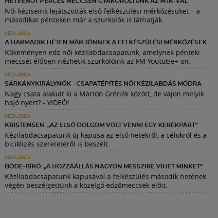
HETVENÖT PERCES MECCSEN GYAKOROLTUNK AZ MTK-VAL
Női kéziseink lejátszották első felkészülési mérkőzésüket – a
másodikat pénteken már a szurkolók is láthatják.
KÉZILABDA
A HARMADIK HÉTEN MÁR JÖNNEK A FELKÉSZÜLÉSI MÉRKŐZÉSEK
Kőkeményen edz női kézilabdacsapatunk, amelynek pénteki
meccsét élőben nézhetik szurkolóink az FM Youtube+-on.
KÉZILABDA
SÁRKÁNYKIRÁLYNŐK - CSAPATÉPÍTÉS NŐI KÉZILABDÁS MÓDRA
Nagy csata alakult ki a Márton Grétiék között, de vajon melyik
hajó nyert? - VIDEÓ!
KÉZILABDA
KRISTENSEN: „AZ ELSŐ DOLGOM VOLT VENNI EGY KERÉKPÁRT”
Kézilabdacsapatunk új kapusa az első hetekről, a célokról és a
biciklizés szeretetéről is beszélt.
KÉZILABDA
BÖDE-BÍRÓ: „A HOZZÁÁLLÁS NAGYON MESSZIRE VIHET MINKET”
Kézilabdacsapatunk kapusával a felkészülés második hetének
végén beszélgettünk a közelgő edzőmeccsek előtt.