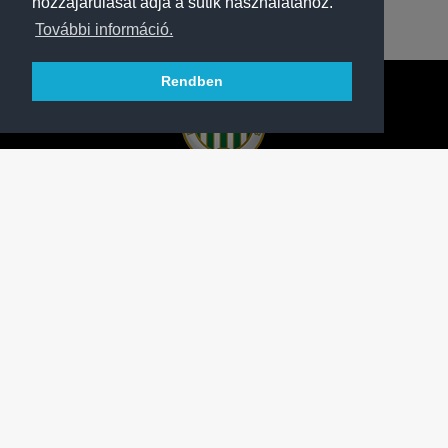
hozzájárulását adja a sütik használatához.
További információ.
Rendben
A FERENCVÁROSI TORNA CLUB HIVATALOS
HONLAPJA
SAJTÓCENTER
KAPCSOLAT
IMPRESSZUM