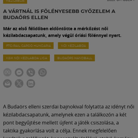
Labdarúgás
KÉZILABDA
A VÁRTNÁL IS FÖLÉNYESEBB GYŐZELEM A
BUDAÖRS ELLEN
Szakosztályok
Már az első félidőben eldöntötte a mérkőzést női
kézilabdacsapatunk, amely végül óriási fölénnyel nyert.
Meccscenter
FTC-RAIL CARGO HUNGARIA
NŐI KÉZILABDA
K&H NŐI KÉZILABDA LIGA
BUDAÖRS HANDBALL
Klub
Szolgáltatások
Shop
A Budaörs elleni szerdai bajnokival folytatta az idényt női
kézilabdacsapatunk, amelynek ezen a találkozón a két
Közösség
pont begyűjtése mellett újfent a játék csiszolása, a
taktika gyakorlása volt a célja. Ennek megfelelően