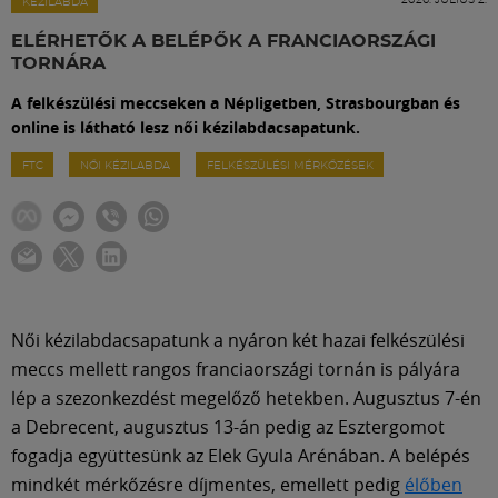
Labdarúgás
KÉZILABDA
ELÉRHETŐK A BELÉPŐK A FRANCIAORSZÁGI
TORNÁRA
Szakosztályok
A felkészülési meccseken a Népligetben, Strasbourgban és
online is látható lesz női kézilabdacsapatunk.
Meccscenter
FTC
NŐI KÉZILABDA
FELKÉSZÜLÉSI MÉRKŐZÉSEK
Klub
Szolgáltatások
Női kézilabdacsapatunk a nyáron két hazai felkészülési
Shop
meccs mellett rangos franciaországi tornán is pályára
lép a szezonkezdést megelőző hetekben. Augusztus 7-én
a Debrecent, augusztus 13-án pedig az Esztergomot
Közösség
fogadja együttesünk az Elek Gyula Arénában. A belépés
mindkét mérkőzésre díjmentes, emellett pedig
élőben