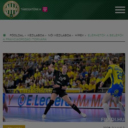
FŐOLDAL
»
KÉZILABDA
»
NŐI KÉZILABDA
»
HÍREK
»
ELÉRHETŐK A BELÉPŐK
A FRANCIAORSZÁGI TORNÁRA
Jegyek
FM YouTube +
Hírek
2026. JÚLIUS 2.