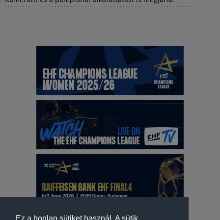
Ez a honlap sütiket használ. A sütik