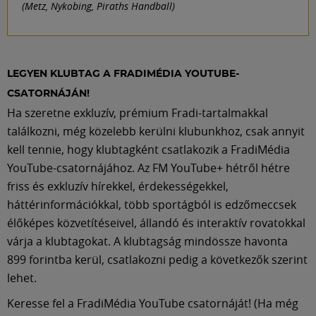
(Metz, Nykobing, Piraths Handball)
LEGYEN KLUBTAG A FRADIMÉDIA YOUTUBE-
CSATORNÁJÁN!
Ha szeretne exkluzív, prémium Fradi-tartalmakkal
találkozni, még közelebb kerülni klubunkhoz, csak annyit
kell tennie, hogy klubtagként csatlakozik a FradiMédia
YouTube-csatornájához. Az FM YouTube+ hétről hétre
friss és exkluzív hírekkel, érdekességekkel,
háttérinformációkkal, több sportágból is edzőmeccsek
élőképes közvetítéseivel, állandó és interaktív rovatokkal
várja a klubtagokat. A klubtagság mindössze havonta
899 forintba kerül, csatlakozni pedig a következők szerint
lehet.
Keresse fel a FradiMédia YouTube csatornáját! (Ha még