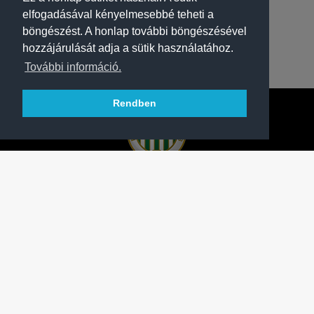
elfogadásával kényelmesebbé teheti a
böngészést. A honlap további böngészésével
hozzájárulását adja a sütik használatához.
További információ.
Rendben
A FERENCVÁROSI TORNA CLUB HIVATALOS
HONLAPJA
SAJTÓCENTER