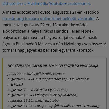
Múzeum
látható lesz a Fradimédia Youtube+ csatornán is
.
A metzi edzőtábort követő, augusztus 21-én kezdődő
English
strasbourgi tornára online lehet belépőt vásárolni
. A
mieink az augusztus 22-én, 15 órakor kezdődő
elődöntőben a helyi Piraths Handball ellen lépnek
pályára, majd másnap helyosztót játszanak. A másik
ágon a BL-címvédő Metz és a dán Nykobing csap össze. A
tornára napijegyek és bérletek egyaránt kaphatók.
NŐI KÉZILABDACSAPATUNK NYÁRI FELKÉSZÜLÉSI PROGRAMJA
július 20.: a közös felkészülés kezdete
augusztus 4.: – MTK Budapest (zárt kapus felkészülési
mérkőzés)
augusztus 7.: – DVSC (Elek Gyula Aréna)
augusztus 13.: – Esztergom (Elek Gyula Aréna)
augusztus 16-20.: metzi edzőtábor
augusztus 21-23.: Europ’a Cup felkészülési torna, Strasbourg