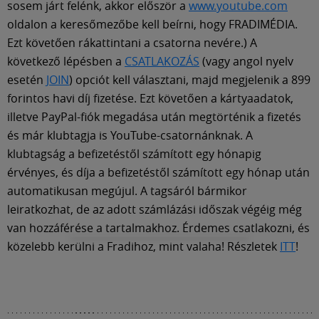
sosem járt felénk, akkor először a
www.youtube.com
oldalon a keresőmezőbe kell beírni, hogy FRADIMÉDIA.
Ezt követően rákattintani a csatorna nevére.) A
következő lépésben a
CSATLAKOZÁS
(vagy angol nyelv
esetén
JOIN
) opciót kell választani, majd megjelenik a 899
forintos havi díj fizetése. Ezt követően a kártyaadatok,
illetve PayPal-fiók megadása után megtörténik a fizetés
és már klubtagja is YouTube-csatornánknak. A
klubtagság a befizetéstől számított egy hónapig
érvényes, és díja a befizetéstől számított egy hónap után
automatikusan megújul. A tagsáról bármikor
leiratkozhat, de az adott számlázási időszak végéig még
van hozzáférése a tartalmakhoz. Érdemes csatlakozni, és
közelebb kerülni a Fradihoz, mint valaha! Részletek
ITT
!