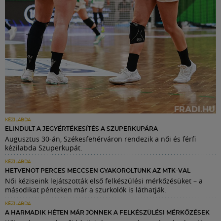
KÉZILABDA
ELINDULT A JEGYÉRTÉKESÍTÉS A SZUPERKUPÁRA
Augusztus 30-án, Székesfehérváron rendezik a női és férfi
kézilabda Szuperkupát.
KÉZILABDA
HETVENÖT PERCES MECCSEN GYAKOROLTUNK AZ MTK-VAL
Női kéziseink lejátszották első felkészülési mérkőzésüket – a
másodikat pénteken már a szurkolók is láthatják.
KÉZILABDA
A HARMADIK HÉTEN MÁR JÖNNEK A FELKÉSZÜLÉSI MÉRKŐZÉSEK