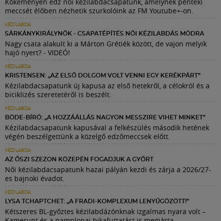
Kőkeményen edz női kézilabdacsapatunk, amelynek pénteki
meccsét élőben nézhetik szurkolóink az FM Youtube+-on.
KÉZILABDA
SÁRKÁNYKIRÁLYNŐK - CSAPATÉPÍTÉS NŐI KÉZILABDÁS MÓDRA
Nagy csata alakult ki a Márton Grétiék között, de vajon melyik
hajó nyert? - VIDEÓ!
KÉZILABDA
KRISTENSEN: „AZ ELSŐ DOLGOM VOLT VENNI EGY KERÉKPÁRT”
Kézilabdacsapatunk új kapusa az első hetekről, a célokról és a
biciklizés szeretetéről is beszélt.
KÉZILABDA
BÖDE-BÍRÓ: „A HOZZÁÁLLÁS NAGYON MESSZIRE VIHET MINKET”
Kézilabdacsapatunk kapusával a felkészülés második hetének
végén beszélgettünk a közelgő edzőmeccsek előtt.
KÉZILABDA
AZ ŐSZI SZEZON KÖZEPÉN FOGADJUK A GYŐRT
Női kézilabdacsapatunk hazai pályán kezdi és zárja a 2026/27-
es bajnoki évadot.
KÉZILABDA
LYSA TCHAPTCHET: „A FRADI-KOMPLEXUM LENYŰGÖZÖTT!”
Kétszeres BL-győztes kézilabdázónknak izgalmas nyara volt –
Kamerunt és a pamplonai bikafuttatást is megjárta.