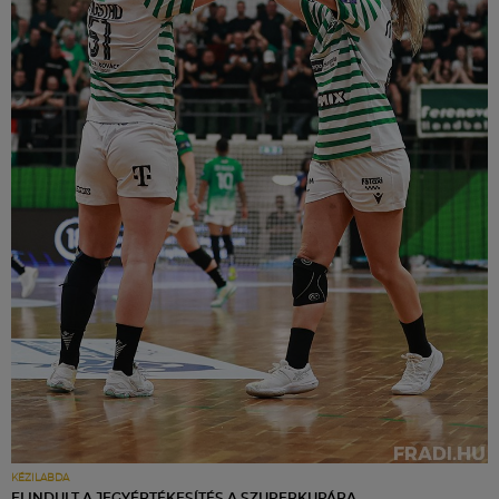
KÉZILABDA
ELINDULT A JEGYÉRTÉKESÍTÉS A SZUPERKUPÁRA