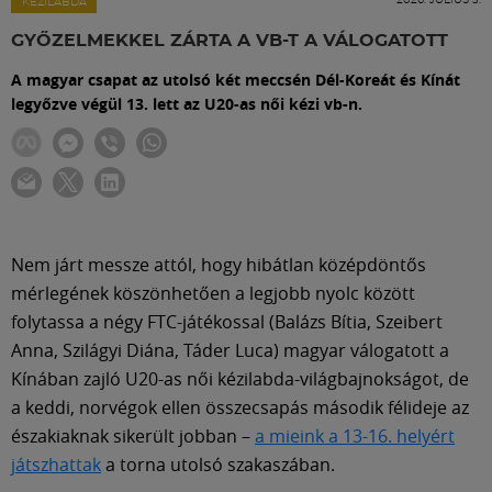
Labdarúgás
KÉZILABDA
GYŐZELMEKKEL ZÁRTA A VB-T A VÁLOGATOTT
Szakosztályok
A magyar csapat az utolsó két meccsén Dél-Koreát és Kínát
legyőzve végül 13. lett az U20-as női kézi vb-n.
Meccscenter
Klub
Nem járt messze attól, hogy hibátlan középdöntős
Szolgáltatások
mérlegének köszönhetően a legjobb nyolc között
folytassa a négy FTC-játékossal (Balázs Bítia, Szeibert
Anna, Szilágyi Diána, Táder Luca) magyar válogatott a
Shop
Kínában zajló U20-as női kézilabda-világbajnokságot, de
a keddi, norvégok ellen összecsapás második félideje az
Közösség
északiaknak sikerült jobban –
a mieink a 13-16. helyért
játszhattak
a torna utolsó szakaszában.