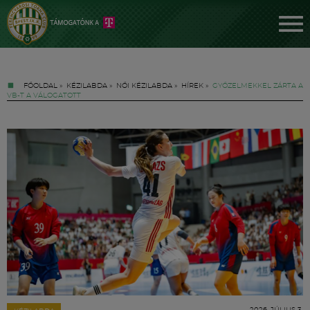
FŐOLDAL
»
KÉZILABDA
»
NŐI KÉZILABDA
»
HÍREK
»
GYŐZELMEKKEL ZÁRTA A
VB-T A VÁLOGATOTT
Jegyek
FM YouTube +
Hírek
2026. JÚLIUS 3.