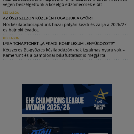
végén beszélgettünk a közelgő edzőmeccsek előtt.
KÉZILABDA
AZ ŐSZI SZEZON KÖZEPÉN FOGADJUK A GYŐRT
Női kézilabdacsapatunk hazai pályán kezdi és zárja a 2026/27-
es bajnoki évadot.
KÉZILABDA
LYSA TCHAPTCHET: „A FRADI-KOMPLEXUM LENYŰGÖZÖTT!”
Kétszeres BL-győztes kézilabdázónknak izgalmas nyara volt –
Kamerunt és a pamplonai bikafuttatást is megjárta.