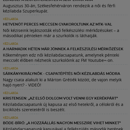
Augusztus 30-án, Székesfehérváron rendezik a női és férfi
kézilabda Szuperkupát.
KÉZILABDA
HETVENÖT PERCES MECCSEN GYAKOROLTUNK AZ MTK-VAL
Női kéziseink lejátszották első felkészülési mérkőzésüket – a
másodikat pénteken már a szurkolók is láthatják.
KÉZILABDA
A HARMADIK HÉTEN MÁR JÖNNEK A FELKÉSZÜLÉSI MÉRKŐZÉSEK
Kőkeményen edz női kézilabdacsapatunk, amelynek pénteki
meccsét élőben nézhetik szurkolóink az FM Youtube+-on.
KÉZILABDA
SÁRKÁNYKIRÁLYNŐK - CSAPATÉPÍTÉS NŐI KÉZILABDÁS MÓDRA
Nagy csata alakult ki a Márton Grétiék között, de vajon melyik
hajó nyert? - VIDEÓ!
KÉZILABDA
KRISTENSEN: „AZ ELSŐ DOLGOM VOLT VENNI EGY KERÉKPÁRT”
Kézilabdacsapatunk új kapusa az első hetekről, a célokról és a
biciklizés szeretetéről is beszélt.
KÉZILABDA
BÖDE-BÍRÓ: „A HOZZÁÁLLÁS NAGYON MESSZIRE VIHET MINKET”
Kézilabdacsapatunk kapusával a felkészülés második hetének