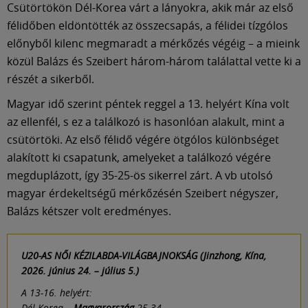
Múzeum
Csütörtökön Dél-Korea várt a lányokra, akik már az első
félidőben eldöntötték az összecsapás, a félidei tízgólos
előnyből kilenc megmaradt a mérkőzés végéig – a mieink
English
közül Balázs és Szeibert három-három találattal vette ki a
részét a sikerből.
Magyar idő szerint péntek reggel a 13. helyért Kína volt
az ellenfél, s ez a találkozó is hasonlóan alakult, mint a
csütörtöki. Az első félidő végére ötgólos különbséget
alakított ki csapatunk, amelyeket a találkozó végére
megduplázott, így 35-25-ös sikerrel zárt. A vb utolsó
magyar érdekeltségű mérkőzésén Szeibert négyszer,
Balázs kétszer volt eredményes.
U20-AS NŐI KÉZILABDA-VILÁGBAJNOKSÁG (Jinzhong, Kína,
2026. június 24. – július 5.)
A 13-16. helyért:
Dél-Korea –
Magyarország
25-34