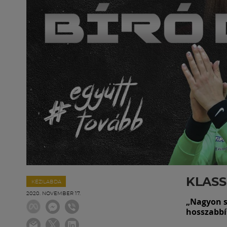
KLASS
KÉZILABDA
2020. NOVEMBER 17.
„Nagyon s
hosszabbí