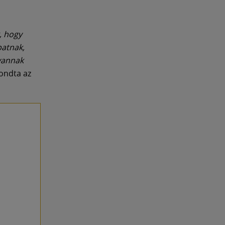
, hogy
patnak,
 vannak
ondta az