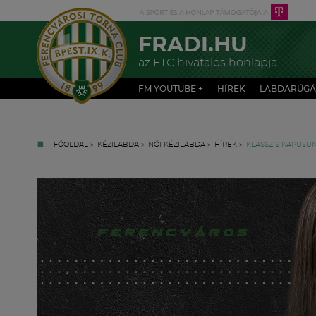
FRADI.HU
az FTC hivatalos honlapja
FM YOUTUBE +
HÍREK
LABDARÚGÁ
FŐOLDAL
»
KÉZILABDA
»
NŐI KÉZILABDA
»
HÍREK
»
KLASSZIS KAPUSU