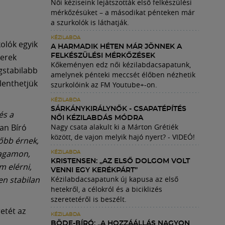
Női kéziseink lejátszották első felkészülési
mérkőzésüket – a másodikat pénteken már
a szurkolók is láthatják.
KÉZILABDA
olók egyik
A HARMADIK HÉTEN MÁR JÖNNEK A
berek
FELKÉSZÜLÉSI MÉRKŐZÉSEK
Kőkeményen edz női kézilabdacsapatunk,
gstabilabb
amelynek pénteki meccsét élőben nézhetik
elenthetjük
szurkolóink az FM Youtube+-on.
KÉZILABDA
SÁRKÁNYKIRÁLYNŐK - CSAPATÉPÍTÉS
és a
NŐI KÉZILABDÁS MÓDRA
an Bíró
Nagy csata alakult ki a Márton Grétiék
között, de vajon melyik hajó nyert? - VIDEÓ!
őbb érnek,
magamon,
KÉZILABDA
KRISTENSEN: „AZ ELSŐ DOLGOM VOLT
m elérni,
VENNI EGY KERÉKPÁRT”
n stabilan
Kézilabdacsapatunk új kapusa az első
hetekről, a célokról és a biciklizés
szeretetéről is beszélt.
etét az
KÉZILABDA
BÖDE-BÍRÓ: „A HOZZÁÁLLÁS NAGYON