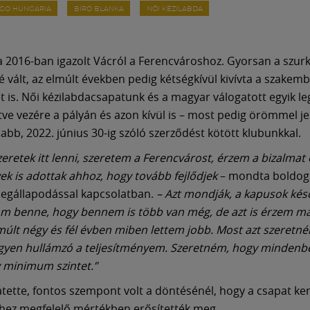
RGO HUNGARIA
BÍRÓ BLANKA
NŐI KÉZILABDA
a 2016-ban igazolt Vácról a Ferencvároshoz. Gyorsan a szurk
 vált, az elmúlt években pedig kétségkívül kivívta a szakem
t is. Női kézilabdacsapatunk és a magyar válogatott egyik le
letve vezére a pályán és azon kívül is – most pedig örömmel j
jabb, 2022. június 30-ig szóló szerződést kötött klubunkkal.
eretek itt lenni, szeretem a Ferencvárost, érzem a bizalmat 
k is adottak ahhoz, hogy tovább fejlődjek
– mondta boldog
egállapodással kapcsolatban.
– Azt mondják, a kapusok kés
om benne, hogy bennem is több van még, de azt is érzem 
múlt négy és fél évben miben lettem jobb. Most azt szeretné
gyen hullámzó a teljesítményem. Szeretném, hogy mindenbe
 minimum szintet.”
átette, fontos szempont volt a döntésénél, hogy a csapat ker
hez megfelelő mértékben erősítették meg.