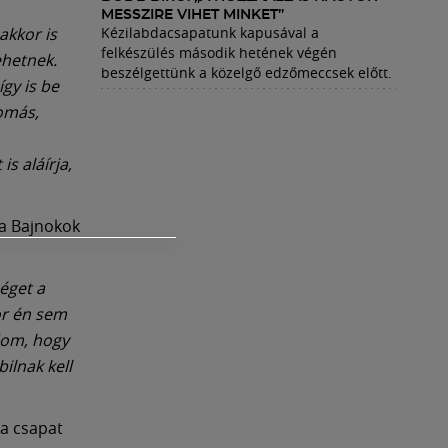
MESSZIRE VIHET MINKET”
akkor is
Kézilabdacsapatunk kapusával a
felkészülés második hetének végén
ehetnek.
beszélgettünk a közelgő edzőmeccsek előtt.
gy is be
yomás,
s aláírja,
 a Bajnokok
séget a
or én sem
udom, hogy
ilnak kell
 a csapat