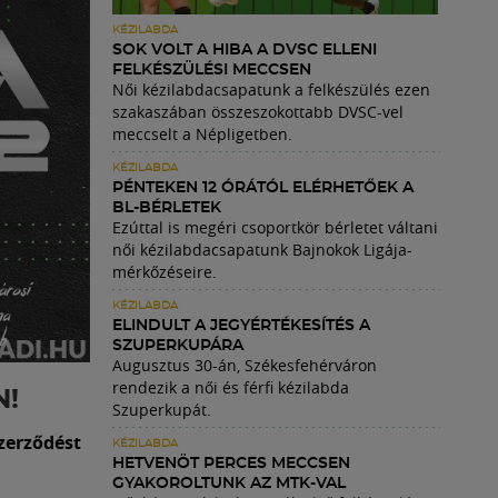
KÉZILABDA
SOK VOLT A HIBA A DVSC ELLENI
FELKÉSZÜLÉSI MECCSEN
Női kézilabdacsapatunk a felkészülés ezen
szakaszában összeszokottabb DVSC-vel
meccselt a Népligetben.
KÉZILABDA
PÉNTEKEN 12 ÓRÁTÓL ELÉRHETŐEK A
BL-BÉRLETEK
Ezúttal is megéri csoportkör bérletet váltani
női kézilabdacsapatunk Bajnokok Ligája-
mérkőzéseire.
KÉZILABDA
ELINDULT A JEGYÉRTÉKESÍTÉS A
SZUPERKUPÁRA
Augusztus 30-án, Székesfehérváron
rendezik a női és férfi kézilabda
N!
Szuperkupát.
zerződést
KÉZILABDA
HETVENÖT PERCES MECCSEN
GYAKOROLTUNK AZ MTK-VAL