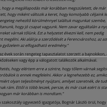
, hogy a megállapodás már korábban megszületett, de már 
tett, hogy miként változik a keret, hogy komolyabb céljaink l
engeteg nehezítő körülménnyel találtuk magunkat szembe, í
yítanunk, hogy jó csapat vagyunk. Nem zavar egyáltalán a n
reket várnak tőlünk. Ezt a helyzetet élvezni kell, nem pedig
megélni. Aki aláírja a szerződését a Ferencvároshoz, az azt i
a győzelem az elfogadható eredmény.”
z évek során rengeteg tapasztalatot szerzett a bajnokikon,
kőzéseken vagy épp a válogatott találkozók alkalmával.
ltetés, hogy elértem erre a szintre, hogy tőlem várnak segít
 próbálok is ennek megfelelni. Akkor a legnehezebb ez, amik
miért olyan teljesítményt nyújtani, amilyet szeretnék, de t
k rám. Ettől is több leszek, persze, és már csak ezért is stab
hogyan már korábban is mondtam.”
a szakosztály ügyvezető igazgatója, Bognár László örül, hogy