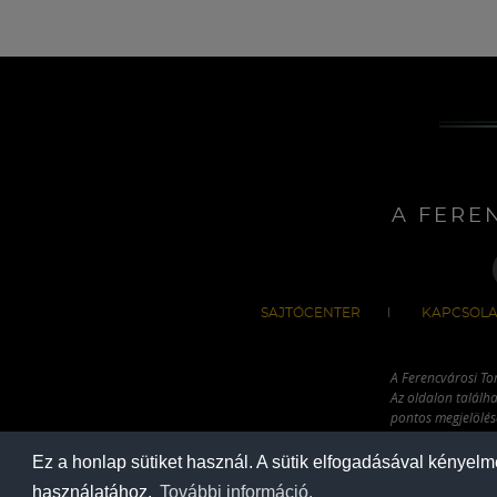
A FERE
SAJTÓCENTER
KAPCSOLA
A Ferencvárosi To
Az oldalon találha
pontos megjelölésé
hivatkozással has
Ez a honlap sütiket használ. A sütik elfogadásával kényel
használatához.
További információ.