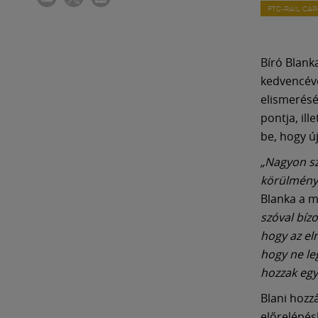
FTC-RAIL CA
Bíró Blank
kedvencévé
elismerésé
pontja, il
be, hogy ú
„Nagyon sz
körülménye
Blanka a m
szóval bíz
hogy az el
hogy ne le
hozzak egy
Blani hozz
előrelépés