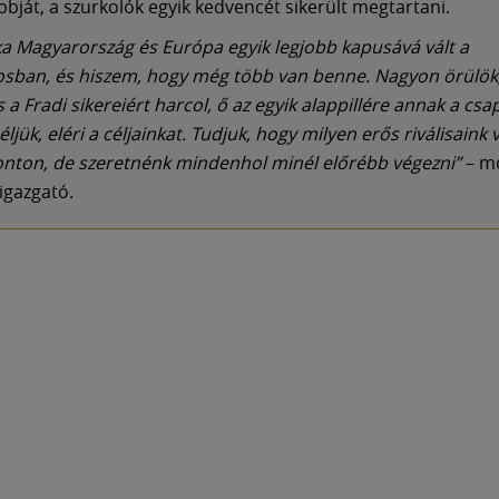
bbját, a szurkolók egyik kedvencét sikerült megtartani.
ka Magyarország és Európa egyik legjobb kapusává vált a
sban, és hiszem, hogy még több van benne. Nagyon örülök
 a Fradi sikereiért harcol, ő az egyik alappillére annak a csa
jük, eléri a céljainkat. Tudjuk, hogy milyen erős riválisaink
nton, de szeretnénk mindenhol minél előrébb végezni”
– m
igazgató.