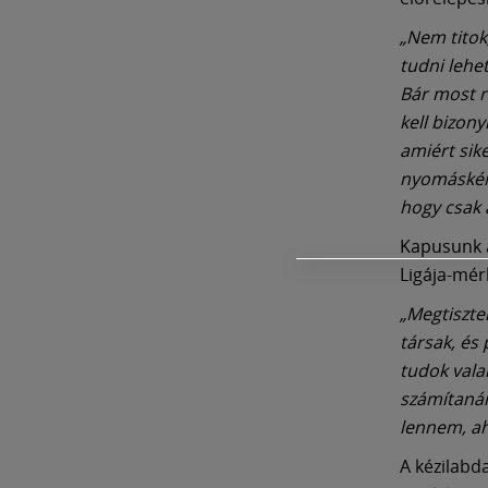
„Nem titok
tudni lehe
Bár most r
kell bizon
amiért sike
nyomásként 
hogy csak 
Kapusunk a
Ligája-mér
„Megtiszte
társak, és
tudok vala
számítanána
lennem, a
A kézilabd