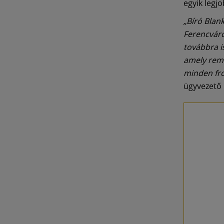
egyik legjo
„Bíró Blan
Ferencváro
továbbra is
amely remél
minden fro
ügyvezető 