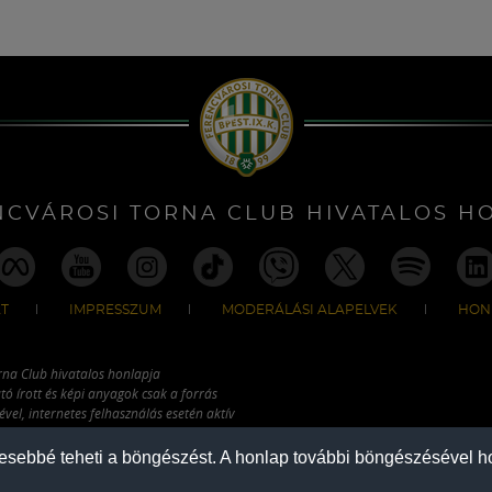
NCVÁROSI TORNA CLUB HIVATALOS H
T
IMPRESSZUM
MODERÁLÁSI ALAPELVEK
HON
rna Club hivatalos honlapja
tó írott és képi anyagok csak a forrás
vel, internetes felhasználás esetén aktív
ználhatóak fel.
mesebbé teheti a böngészést. A honlap további böngészésével ho
COPYRIGHT 2026