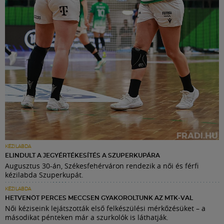
KÉZILABDA
ELINDULT A JEGYÉRTÉKESÍTÉS A SZUPERKUPÁRA
Augusztus 30-án, Székesfehérváron rendezik a női és férfi
kézilabda Szuperkupát.
KÉZILABDA
HETVENÖT PERCES MECCSEN GYAKOROLTUNK AZ MTK-VAL
Női kéziseink lejátszották első felkészülési mérkőzésüket – a
másodikat pénteken már a szurkolók is láthatják.