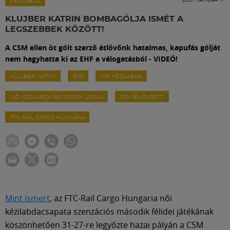
Labdarúgás
KÉZILABDA
KLUJBER KATRIN BOMBAGÓLJA ISMÉT A
LEGSZEBBEK KÖZÖTT!
Szakosztályok
A CSM ellen öt gólt szerző átlövőnk hatalmas, kapufás gólját
nem hagyhatta ki az EHF a válogatásból - VIDEÓ!
Meccscenter
KLUJBER KATRIN
EHF
NŐI KÉZILABDA
NŐI KÉZILABDA BAJNOKOK LIGÁJA
CSM BUCURESTI
Klub
FTC-RAIL CARGO HUNGARIA
Szolgáltatások
Shop
Közösség
Mint ismert
, az FTC-Rail Cargo Hungaria női
kézilabdacsapata szenzációs második félidei játékának
köszönhetően 31-27-re legyőzte hazai pályán a CSM