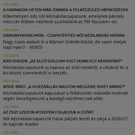
KÉZILABDA
A HARMADIK HÉTEN MÁR JÖNNEK A FELKÉSZÜLÉSI MÉRKŐZÉSEK
Kőkeményen edz női kézilabdacsapatunk, amelynek pénteki
meccsét élőben nézhetik szurkolóink az FM Youtube+-on.
KÉZILABDA
SÁRKÁNYKIRÁLYNŐK - CSAPATÉPÍTÉS NŐI KÉZILABDÁS MÓDRA
Nagy csata alakult ki a Márton Grétiék között, de vajon melyik
hajó nyert? - VIDEÓ!
KÉZILABDA
KRISTENSEN: „AZ ELSŐ DOLGOM VOLT VENNI EGY KERÉKPÁRT”
Kézilabdacsapatunk új kapusa az első hetekről, a célokról és a
biciklizés szeretetéről is beszélt.
KÉZILABDA
BÖDE-BÍRÓ: „A HOZZÁÁLLÁS NAGYON MESSZIRE VIHET MINKET”
Kézilabdacsapatunk kapusával a felkészülés második hetének
végén beszélgettünk a közelgő edzőmeccsek előtt.
KÉZILABDA
AZ ŐSZI SZEZON KÖZEPÉN FOGADJUK A GYŐRT
Női kézilabdacsapatunk hazai pályán kezdi és zárja a 2026/27-
es bajnoki évadot.
KÉZILABDA