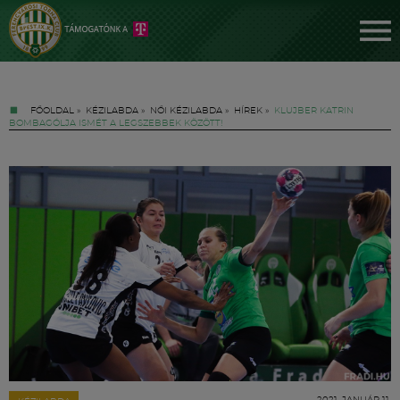
FŐOLDAL
»
KÉZILABDA
»
NŐI KÉZILABDA
»
HÍREK
»
KLUJBER KATRIN
BOMBAGÓLJA ISMÉT A LEGSZEBBEK KÖZÖTT!
Jegyek
FM YouTube +
Hírek
2021. JANUÁR 11.