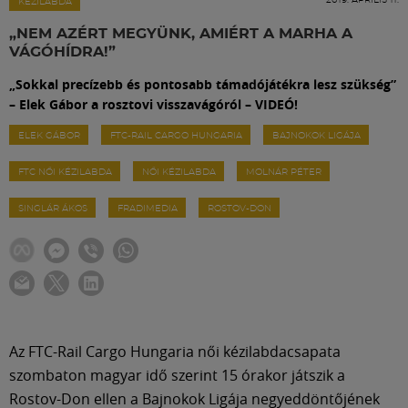
Labdarúgás
KÉZILABDA
„NEM AZÉRT MEGYÜNK, AMIÉRT A MARHA A
VÁGÓHÍDRA!”
Szakosztályok
„Sokkal precízebb és pontosabb támadójátékra lesz szükség”
– Elek Gábor a rosztovi visszavágóról – VIDEÓ!
Meccscenter
ELEK GÁBOR
FTC-RAIL CARGO HUNGARIA
BAJNOKOK LIGÁJA
FTC NŐI KÉZILABDA
NŐI KÉZILABDA
MOLNÁR PÉTER
Klub
SINGLÁR ÁKOS
FRADIMEDIA
ROSTOV-DON
Szolgáltatások
Shop
Közösség
Az FTC-Rail Cargo Hungaria női kézilabdacsapata
szombaton magyar idő szerint 15 órakor játszik a
Rostov-Don ellen a Bajnokok Ligája negyeddöntőjének