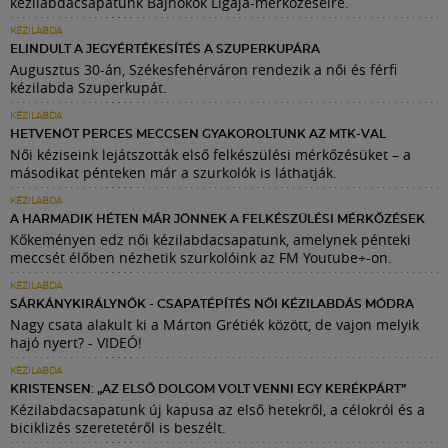
kézilabdacsapatunk Bajnokok Ligája-mérkőzéseire.
KÉZILABDA
ELINDULT A JEGYÉRTÉKESÍTÉS A SZUPERKUPÁRA
Augusztus 30-án, Székesfehérváron rendezik a női és férfi
kézilabda Szuperkupát.
KÉZILABDA
HETVENÖT PERCES MECCSEN GYAKOROLTUNK AZ MTK-VAL
Női kéziseink lejátszották első felkészülési mérkőzésüket – a
másodikat pénteken már a szurkolók is láthatják.
KÉZILABDA
A HARMADIK HÉTEN MÁR JÖNNEK A FELKÉSZÜLÉSI MÉRKŐZÉSEK
Kőkeményen edz női kézilabdacsapatunk, amelynek pénteki
meccsét élőben nézhetik szurkolóink az FM Youtube+-on.
KÉZILABDA
SÁRKÁNYKIRÁLYNŐK - CSAPATÉPÍTÉS NŐI KÉZILABDÁS MÓDRA
Nagy csata alakult ki a Márton Grétiék között, de vajon melyik
hajó nyert? - VIDEÓ!
KÉZILABDA
KRISTENSEN: „AZ ELSŐ DOLGOM VOLT VENNI EGY KERÉKPÁRT”
Kézilabdacsapatunk új kapusa az első hetekről, a célokról és a
biciklizés szeretetéről is beszélt.