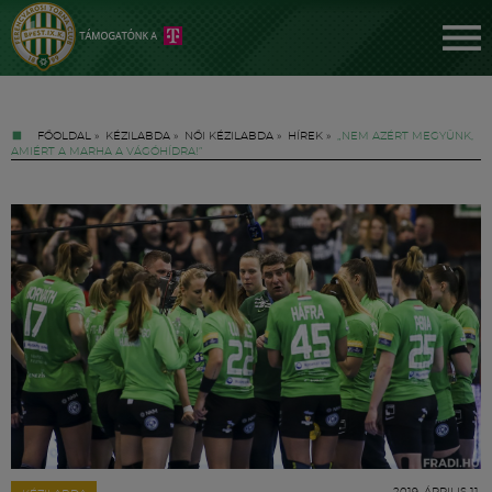
FŐOLDAL
»
KÉZILABDA
»
NŐI KÉZILABDA
»
HÍREK
»
„NEM AZÉRT MEGYÜNK,
AMIÉRT A MARHA A VÁGÓHÍDRA!”
Jegyek
FM YouTube +
Hírek
2019. ÁPRILIS 11.