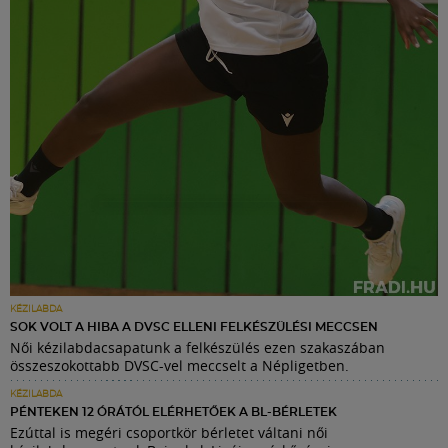
KÉZILABDA
SOK VOLT A HIBA A DVSC ELLENI FELKÉSZÜLÉSI MECCSEN
Női kézilabdacsapatunk a felkészülés ezen szakaszában
összeszokottabb DVSC-vel meccselt a Népligetben.
KÉZILABDA
PÉNTEKEN 12 ÓRÁTÓL ELÉRHETŐEK A BL-BÉRLETEK
Ezúttal is megéri csoportkör bérletet váltani női