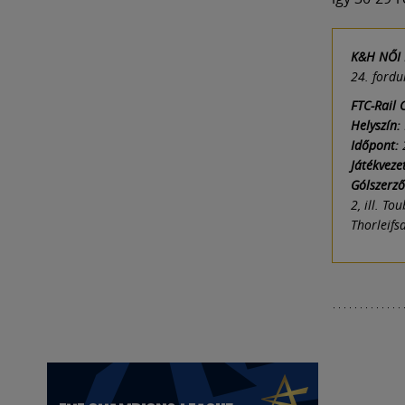
K&H NŐI 
24. fordu
FTC-Rail 
Helyszín:
Időpont:
Játékveze
Gólszerz
2, ill. To
Thorleifs