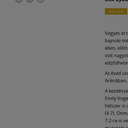
KÉZILABDA
Vegyes érz
bajnoki mé
ellen, előt
volt nagyo
edződhetet
Az évad ut
Arénában, 
A kezdésse
Emily Vogel
hétszer is 
(4-7). Önm
7-2-re is 
mutatott a