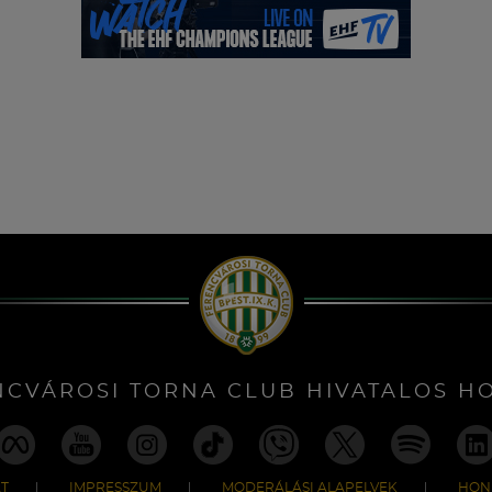
NCVÁROSI TORNA CLUB HIVATALOS H
T
IMPRESSZUM
MODERÁLÁSI ALAPELVEK
HON