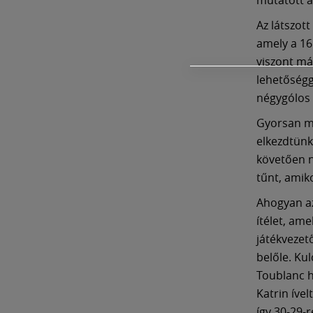
Az látszott
amely a 16
viszont má
lehetőségg
négygólos
Gyorsan me
elkezdtünk 
követően n
tűnt, amik
Ahogyan az
ítélet, am
játékvezető
belőle. Ku
Toublanc h
Katrin íve
így 30-29-