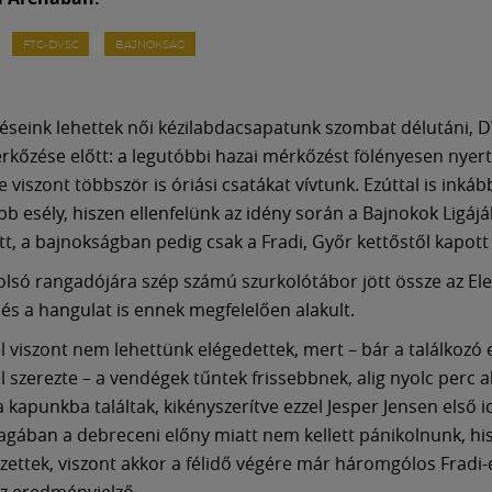
FTC-DVSC
BAJNOKSÁG
éseink lehettek női kézilabdacsapatunk szombat délutáni, D
rkőzése előtt: a legutóbbi hazai mérkőzést fölényesen nyert
te viszont többször is óriási csatákat vívtunk. Ezúttal is inká
bb esély, hiszen ellenfelünk az idény során a Bajnokok Ligáj
t, a bajnokságban pedig csak a Fradi, Győr kettőstől kapott 
olsó rangadójára szép számú szurkolótábor jött össze az El
és a hangulat is ennek megfelelően alakult.
l viszont nem lehettünk elégedettek, mert – bár a találkozó e
 szerezte – a vendégek tűntek frissebbnek, alig nyolc perc a
a kapunkba találtak, kikényszerítve ezzel Jesper Jensen első 
agában a debreceni előny miatt nem kellett pánikolnunk, hi
vezettek, viszont akkor a félidő végére már háromgólos Fradi-
z eredményjelző.