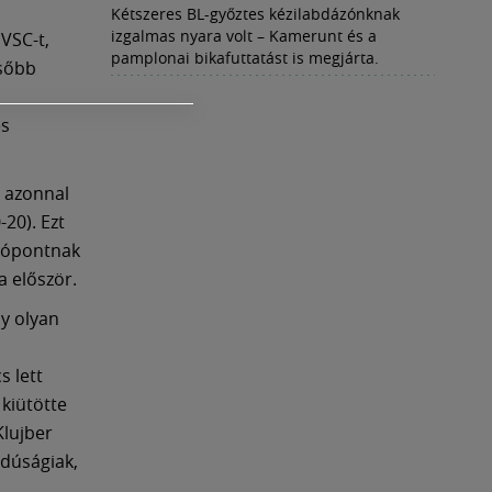
Kétszeres BL-győztes kézilabdázónknak
izgalmas nyara volt – Kamerunt és a
DVSC-t,
pamplonai bikafuttatást is megjárta.
ésőbb
és
, azonnal
-20). Ezt
ulópontnak
a először.
ny olyan
s lett
kiütötte
Klujber
jdúságiak,