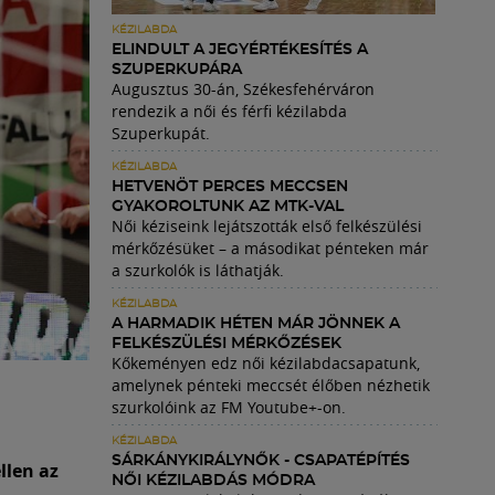
KÉZILABDA
ELINDULT A JEGYÉRTÉKESÍTÉS A
SZUPERKUPÁRA
Augusztus 30-án, Székesfehérváron
rendezik a női és férfi kézilabda
Szuperkupát.
KÉZILABDA
HETVENÖT PERCES MECCSEN
GYAKOROLTUNK AZ MTK-VAL
Női kéziseink lejátszották első felkészülési
mérkőzésüket – a másodikat pénteken már
a szurkolók is láthatják.
KÉZILABDA
A HARMADIK HÉTEN MÁR JÖNNEK A
FELKÉSZÜLÉSI MÉRKŐZÉSEK
Kőkeményen edz női kézilabdacsapatunk,
amelynek pénteki meccsét élőben nézhetik
szurkolóink az FM Youtube+-on.
KÉZILABDA
SÁRKÁNYKIRÁLYNŐK - CSAPATÉPÍTÉS
llen az
NŐI KÉZILABDÁS MÓDRA