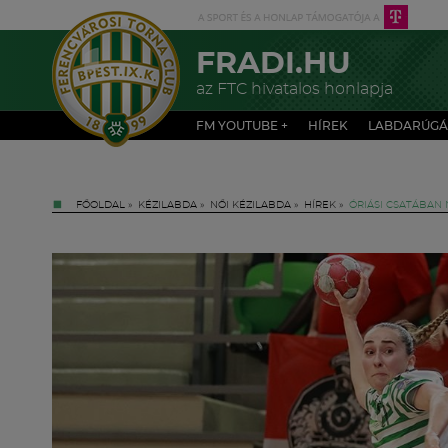
FRADI.HU
az FTC hivatalos honlapja
FM YOUTUBE +
HÍREK
LABDARÚGÁ
FŐOLDAL
»
KÉZILABDA
»
NŐI KÉZILABDA
»
HÍREK
»
ÓRIÁSI CSATÁBAN