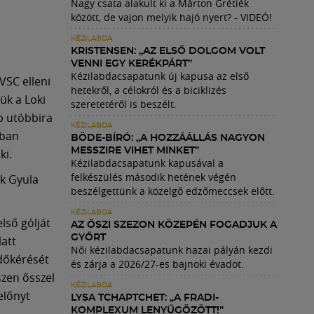
Nagy csata alakult ki a Márton Grétiék
között, de vajon melyik hajó nyert? - VIDEÓ!
KÉZILABDA
KRISTENSEN: „AZ ELSŐ DOLGOM VOLT
VENNI EGY KERÉKPÁRT”
Kézilabdacsapatunk új kapusa az első
VSC elleni
hetekről, a célokról és a biciklizés
ük a Loki
szeretetéről is beszélt.
bb utóbbira
KÉZILABDA
ában
BÖDE-BÍRÓ: „A HOZZÁÁLLÁS NAGYON
MESSZIRE VIHET MINKET”
ki.
Kézilabdacsapatunk kapusával a
felkészülés második hetének végén
ek Gyula
beszélgettünk a közelgő edzőmeccsek előtt.
KÉZILABDA
lső gólját
AZ ŐSZI SZEZON KÖZEPÉN FOGADJUK A
GYŐRT
latt
Női kézilabdacsapatunk hazai pályán kezdi
időkérését
és zárja a 2026/27-es bajnoki évadot.
szen ősszel
KÉZILABDA
előnyt
LYSA TCHAPTCHET: „A FRADI-
KOMPLEXUM LENYŰGÖZÖTT!”