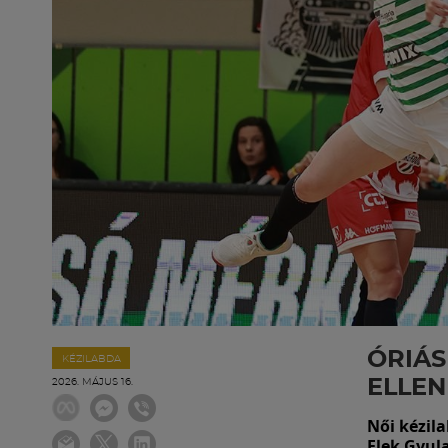
ÓRIÁS
KÉZILABDA
ELLEN
2026. MÁJUS 16.
Női kézil
Elek Gyul