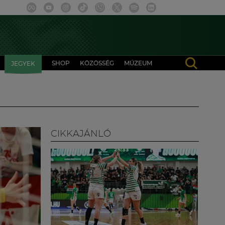
SHOP
KÖZÖSSÉG
MÚZEUM
JEGYEK
CIKKAJÁNLÓ