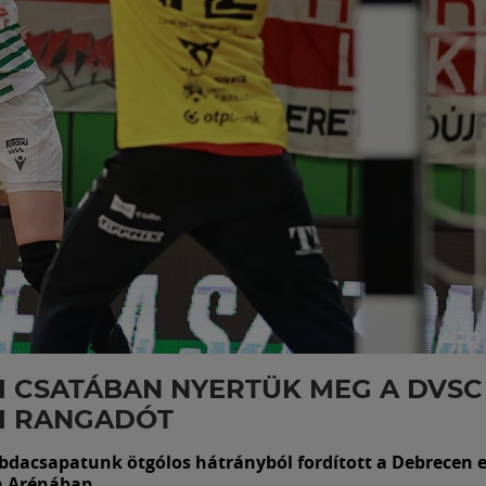
I CSATÁBAN NYERTÜK MEG A DVSC
I RANGADÓT
abdacsapatunk ötgólos hátrányból fordított a Debrecen e
a Arénában.