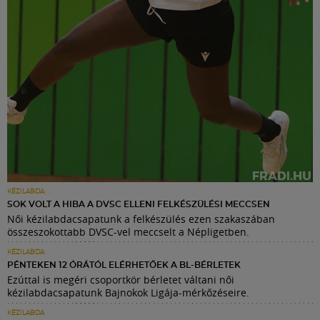
KÉZILABDA
SOK VOLT A HIBA A DVSC ELLENI FELKÉSZÜLÉSI MECCSEN
Női kézilabdacsapatunk a felkészülés ezen szakaszában
összeszokottabb DVSC-vel meccselt a Népligetben.
KÉZILABDA
PÉNTEKEN 12 ÓRÁTÓL ELÉRHETŐEK A BL-BÉRLETEK
Ezúttal is megéri csoportkör bérletet váltani női
kézilabdacsapatunk Bajnokok Ligája-mérkőzéseire.
KÉZILABDA