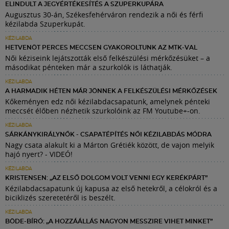
ELINDULT A JEGYÉRTÉKESÍTÉS A SZUPERKUPÁRA
Augusztus 30-án, Székesfehérváron rendezik a női és férfi
kézilabda Szuperkupát.
KÉZILABDA
HETVENÖT PERCES MECCSEN GYAKOROLTUNK AZ MTK-VAL
Női kéziseink lejátszották első felkészülési mérkőzésüket – a
másodikat pénteken már a szurkolók is láthatják.
KÉZILABDA
A HARMADIK HÉTEN MÁR JÖNNEK A FELKÉSZÜLÉSI MÉRKŐZÉSEK
Kőkeményen edz női kézilabdacsapatunk, amelynek pénteki
meccsét élőben nézhetik szurkolóink az FM Youtube+-on.
KÉZILABDA
SÁRKÁNYKIRÁLYNŐK - CSAPATÉPÍTÉS NŐI KÉZILABDÁS MÓDRA
Nagy csata alakult ki a Márton Grétiék között, de vajon melyik
hajó nyert? - VIDEÓ!
KÉZILABDA
KRISTENSEN: „AZ ELSŐ DOLGOM VOLT VENNI EGY KERÉKPÁRT”
Kézilabdacsapatunk új kapusa az első hetekről, a célokról és a
biciklizés szeretetéről is beszélt.
KÉZILABDA
BÖDE-BÍRÓ: „A HOZZÁÁLLÁS NAGYON MESSZIRE VIHET MINKET”