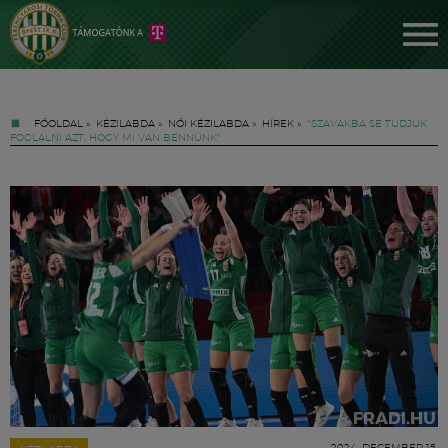
FŐOLDAL
»
KÉZILABDA
»
NŐI KÉZILABDA
»
HÍREK
»
"SZAVAKBA SE TUDJUK
FOGLALNI AZT, HOGY MI VAN BENNÜNK"
Jegyek
FM YouTube +
Hírek
2024. DECEMBER 15.