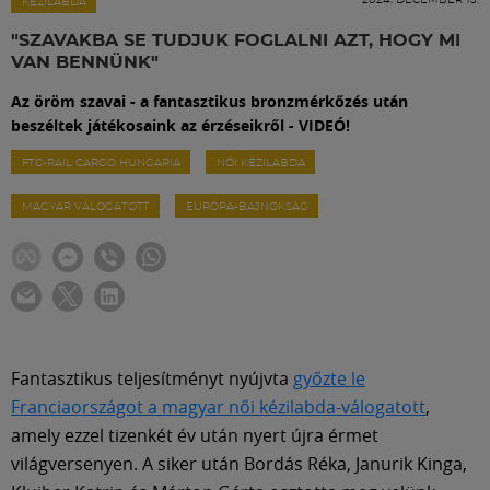
Labdarúgás
KÉZILABDA
"SZAVAKBA SE TUDJUK FOGLALNI AZT, HOGY MI
VAN BENNÜNK"
Szakosztályok
Az öröm szavai - a fantasztikus bronzmérkőzés után
beszéltek játékosaink az érzéseikről - VIDEÓ!
Meccscenter
FTC-RAIL CARGO HUNGARIA
NŐI KÉZILABDA
MAGYAR VÁLOGATOTT
EURÓPA-BAJNOKSÁG
Klub
Szolgáltatások
Shop
Fantasztikus teljesítményt nyújvta
győzte le
Franciaországot a magyar női kézilabda-válogatott
,
Közösség
amely ezzel tizenkét év után nyert újra érmet
világversenyen. A siker után Bordás Réka, Janurik Kinga,