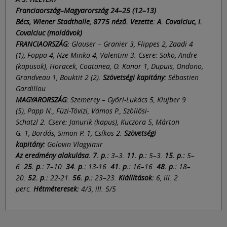
Franciaország–Magyarország 24–25 (12–13)
Bécs, Wiener Stadthalle, 8775 néző. Vezette: A. Covalciuc, I.
Covalciuc (moldávok)
FRANCIAORSZÁG:
Glauser – Granier 3, Flippes 2, Zaadi 4
(1), Foppa 4, Nze Minko 4, Valentini 3. Csere: Sako, Andre
(kapusok), Horacek, Coatanea, O. Kanor 1, Dupuis, Ondono,
Grandveau 1, Bouktit 2 (2).
Szövetségi kapitány:
Sébastien
Gardillou
MAGYARORSZÁG:
Szemerey – Győri-Lukács 5, Klujber 9
(5), Papp N., Füzi-Tóvizi, Vámos P., Szöllősi-
Schatzl 2. Csere: Janurik (kapus), Kuczora 5, Márton
G. 1, Bordás, Simon P. 1, Csíkos 2.
Szövetségi
kapitány:
Golovin Vlagyimir
Az eredmény alakulása. 7. p.:
3–3.
11. p.:
5–3.
15. p.:
5–
6.
25. p.:
7–10.
34. p.:
13-16.
41. p.:
16–16.
48. p.:
18–
20.
52. p.:
22-21.
56. p.:
23–23.
Kiállítások:
6, ill. 2
perc.
Hétméteresek:
4/3, ill. 5/5