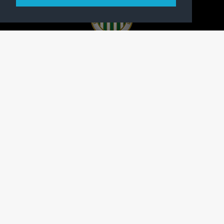
A FERENCVÁROSI TORNA CLUB HIVATALOS
HONLAPJA
SAJTÓCENTER
KAPCSOLAT
IMPRESSZUM
MODERÁLÁSI ALAPELVEK
HONLAP ADATKEZELÉSI TÁJÉKOZTATÓ