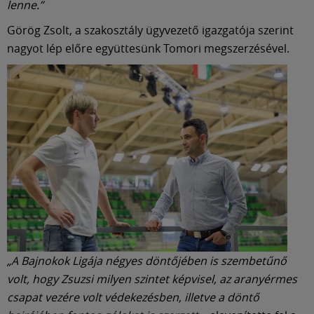
lenne.”
Görög Zsolt, a szakosztály ügyvezető igazgatója szerint
nagyot lép előre együttesünk Tomori megszerzésével.
„A Bajnokok Ligája négyes döntőjében is szembetűnő
volt, hogy Zsuzsi milyen szintet képvisel, az aranyérmes
csapat vezére volt védekezésben, illetve a döntő