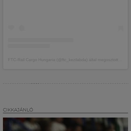
FTC-Rail Cargo Hungaria (@ftc_kezilabda) által megosztott bejegyzés
CIKKAJÁNLÓ