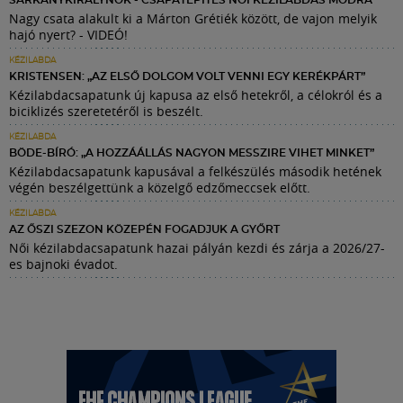
SÁRKÁNYKIRÁLYNŐK - CSAPATÉPÍTÉS NŐI KÉZILABDÁS MÓDRA
Nagy csata alakult ki a Márton Grétiék között, de vajon melyik
hajó nyert? - VIDEÓ!
KÉZILABDA
KRISTENSEN: „AZ ELSŐ DOLGOM VOLT VENNI EGY KERÉKPÁRT”
Kézilabdacsapatunk új kapusa az első hetekről, a célokról és a
biciklizés szeretetéről is beszélt.
KÉZILABDA
BÖDE-BÍRÓ: „A HOZZÁÁLLÁS NAGYON MESSZIRE VIHET MINKET”
Kézilabdacsapatunk kapusával a felkészülés második hetének
végén beszélgettünk a közelgő edzőmeccsek előtt.
KÉZILABDA
AZ ŐSZI SZEZON KÖZEPÉN FOGADJUK A GYŐRT
Női kézilabdacsapatunk hazai pályán kezdi és zárja a 2026/27-
es bajnoki évadot.