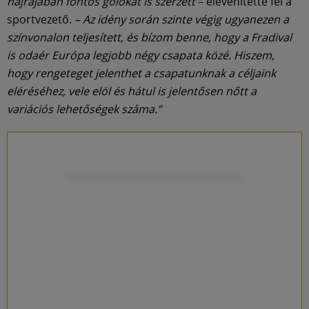
hajrájában fontos gólokat is szerzett
– elevenítette fel a
sportvezető.
– Az idény során szinte végig ugyanezen a
színvonalon teljesített, és bízom benne, hogy a Fradival
is odaér Európa legjobb négy csapata közé. Hiszem,
hogy rengeteget jelenthet a csapatunknak a céljaink
eléréséhez, vele elöl és hátul is jelentősen nőtt a
variációs lehetőségek száma.”