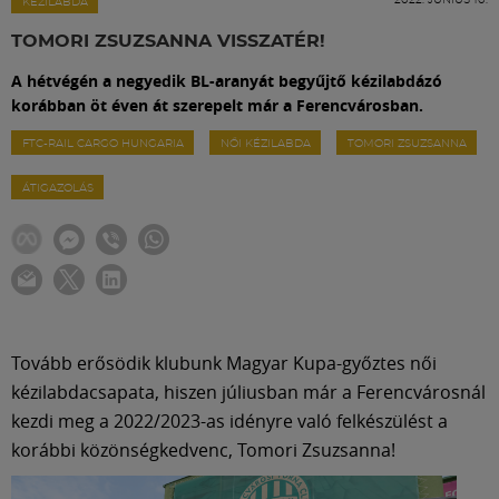
Labdarúgás
KÉZILABDA
TOMORI ZSUZSANNA VISSZATÉR!
Szakosztályok
A hétvégén a negyedik BL-aranyát begyűjtő kézilabdázó
korábban öt éven át szerepelt már a Ferencvárosban.
Meccscenter
FTC-RAIL CARGO HUNGARIA
NŐI KÉZILABDA
TOMORI ZSUZSANNA
ÁTIGAZOLÁS
Klub
Szolgáltatások
Shop
Tovább erősödik klubunk Magyar Kupa-győztes női
kézilabdacsapata, hiszen júliusban már a Ferencvárosnál
kezdi meg a 2022/2023-as idényre való felkészülést a
Közösség
korábbi közönségkedvenc, Tomori Zsuzsanna!