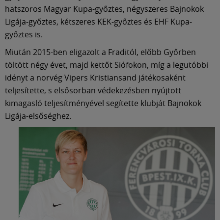
hatszoros Magyar Kupa-győztes, négyszeres Bajnokok
Ligája-győztes, kétszeres KEK-győztes és EHF Kupa-
győztes is.
Miután 2015-ben eligazolt a Fraditól, előbb Győrben
töltött négy évet, majd kettőt Siófokon, míg a legutóbbi
idényt a norvég Vipers Kristiansand játékosaként
teljesítette, s elsősorban védekezésben nyújtott
kimagasló teljesítményével segítette klubját Bajnokok
Ligája-elsőséghez.