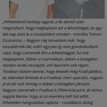
„Hihetetlenül boldog vagyok, a BL-döntő után
megtudtam, hogy megkaptam ezt a lehetőséget, és egy-
két nap alatt le is tisztázódott minden
– mondta Tomori
Zsuzsanna.
– Nagyon rég terveztem már, hogy
visszatérnék ide, ezért egy percig nem gondolkodtam
rajta, hogy szeretnék élni a lehetőséggel, ha már
megkaptam. Ebben a csarnokban, ebben a közegben
minden érzés visszajött, ami bennem volt régen.
Titokban bíztam benne, hogy lehetek még Fradi-játékos,
és sikereket érhetek el a Fradival, mert speciális, nagyon
jó érzés volt mindig is ebben a közegben játszani.
Nagyon szeretnék a Fradival is FINAL4-ba jutni, és biztos
vagyok benne, hogy az az esemény telt ház előtt,
hihetetlen hangulatban zajlana – csodálatos dolog