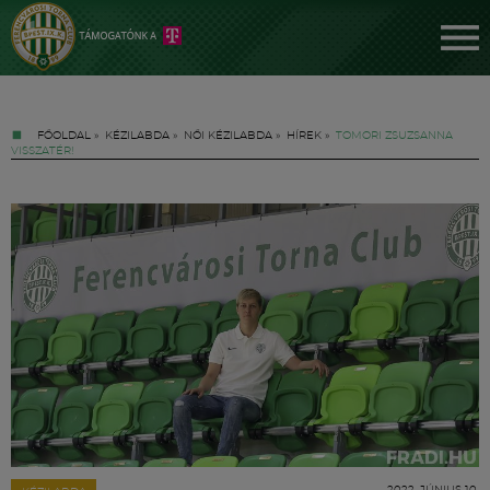
FŐOLDAL
»
KÉZILABDA
»
NŐI KÉZILABDA
»
HÍREK
»
TOMORI ZSUZSANNA
VISSZATÉR!
Jegyek
FM YouTube +
Hírek
2022. JÚNIUS 10.