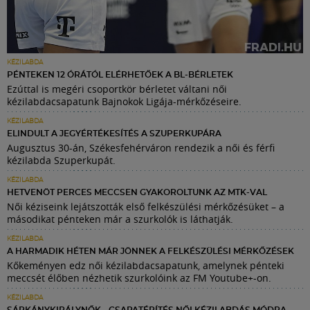
KÉZILABDA
PÉNTEKEN 12 ÓRÁTÓL ELÉRHETŐEK A BL-BÉRLETEK
Ezúttal is megéri csoportkör bérletet váltani női
kézilabdacsapatunk Bajnokok Ligája-mérkőzéseire.
KÉZILABDA
ELINDULT A JEGYÉRTÉKESÍTÉS A SZUPERKUPÁRA
Augusztus 30-án, Székesfehérváron rendezik a női és férfi
kézilabda Szuperkupát.
KÉZILABDA
HETVENÖT PERCES MECCSEN GYAKOROLTUNK AZ MTK-VAL
Női kéziseink lejátszották első felkészülési mérkőzésüket – a
másodikat pénteken már a szurkolók is láthatják.
KÉZILABDA
A HARMADIK HÉTEN MÁR JÖNNEK A FELKÉSZÜLÉSI MÉRKŐZÉSEK
Kőkeményen edz női kézilabdacsapatunk, amelynek pénteki
meccsét élőben nézhetik szurkolóink az FM Youtube+-on.
KÉZILABDA