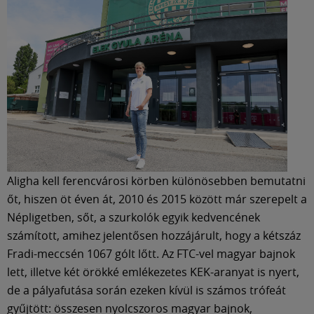
Múzeum
English
Aligha kell ferencvárosi körben különösebben bemutatni
őt, hiszen öt éven át, 2010 és 2015 között már szerepelt a
Népligetben, sőt, a szurkolók egyik kedvencének
számított, amihez jelentősen hozzájárult, hogy a kétszáz
Fradi-meccsén 1067 gólt lőtt. Az FTC-vel magyar bajnok
lett, illetve két örökké emlékezetes KEK-aranyat is nyert,
de a pályafutása során ezeken kívül is számos trófeát
gyűjtött: összesen nyolcszoros magyar bajnok,