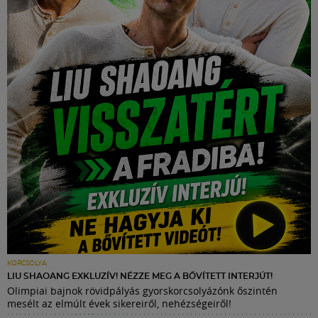
KORCSOLYA
LIU SHAOANG EXKLUZÍV! NÉZZE MEG A BŐVÍTETT INTERJÚT!
Olimpiai bajnok rövidpályás gyorskorcsolyázónk őszintén
mesélt az elmúlt évek sikereiről, nehézségeiről!