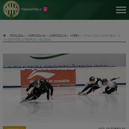
FŐOLDAL
»
KORCSOLYA
»
KORCSOLYA
»
HÍREK
»
KÍNA UTÁN JAPÁNBAN IS
VK-DÖNTŐS A FÉRFIAK VÁLTÓJA
Jegyek
FM YouTube +
Hírek
2021. OKTÓBER 30.