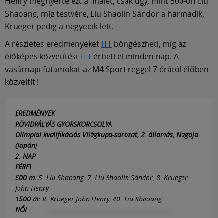
Henry megnyerte ezt a finálét, csak úgy, mint 500-on Liu
Shaoang, míg testvére, Liu Shaolin Sándor a harmadik,
Krueger pedig a negyedik lett.
A részletes eredményeket
ITT
böngészheti, míg az
élőképes közvetítést
ITT
érheti el minden nap. A
vasárnapi futamokat az M4 Sport reggel 7 órától élőben
közveítíti!
EREDMÉNYEK
RÖVIDPÁLYÁS GYORSKORCSOLYA
Olimpiai kvalifikációs Világkupa-sorozat, 2. állomás, Nagoja
(Japán)
2. NAP
FÉRFI
500 m:
5. Liu Shaoang, 7. Liu Shaolin Sándor, 8. Krueger
John-Henry
1500 m:
8. Krueger John-Henry, 40. Liu Shaoang
NŐI