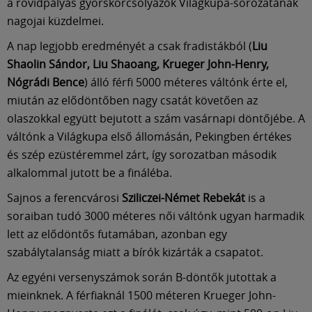
Múzeum
a rövidpályás gyorskorcsolyázók Világkupa-sorozatának
nagojai küzdelmei.
English
A nap legjobb eredményét a csak fradistákból (
Liu
Shaolin Sándor, Liu Shaoang, Krueger John-Henry,
Nógrádi Bence
) álló férfi 5000 méteres váltónk érte el,
miután az elődöntőben nagy csatát követően az
olaszokkal együtt bejutott a szám vasárnapi döntőjébe. A
váltónk a Világkupa első állomásán, Pekingben értékes
és szép ezüstéremmel zárt, így sorozatban második
alkalommal jutott be a fináléba.
Sajnos a ferencvárosi
Sziliczei-Német Rebekát
is a
soraiban tudó 3000 méteres női váltónk ugyan harmadik
lett az elődöntős futamában, azonban egy
szabálytalanság miatt a bírók kizárták a csapatot.
Az egyéni versenyszámok során B-döntők jutottak a
mieinknek. A férfiaknál 1500 méteren Krueger John-