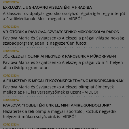
KORCSOLYA
EXKLUZÍV: LIU SHAOANG VISSZATÉRT A FRADIBA
A klasszis rövidpályás gyorskorcsolyázó régóta ígért egy interjút
a FradiMédiának. Most megadta - VIDEÓ!
KORCSOLYA
VB-ÖTÖDIK A PAVLOVA, SZVJATCSENKO MŰKORCSOLYA PÁROS
Pavlova Maria és Szvjatcsenko Alekszej a prágai világbajnokság
szabadporgramjában is nagyszerűen futott.
KORCSOLYA
JÓL KEZDETT OLIMPIAI NEGYEDIK PÁROSUNK A MŰKORI-VB-N
Pavlova Maria és Szvjatcsenko Alekszej a prágai vb-n 4. helyen
áll a rövidprogram után.
KORCSOLYA
A FILMSZTÁR IS MEGÁLLT KÖZÖNSÉGKEDVENC MŰKORISAINKNAK
Pavlova Maria és Szvjatcsenko Alekszej olimpiai élmények
mellett az FTC kis versenyzőinek is üzent - VIDEÓ!
KORCSOLYA
PAVLOVA: "TÖBBET ÉRTÜNK EL, MINT AMIRE GONDOLTUNK"
Hazatértek a téli olimpia magyar sportolói, köztük negyedik
helyezett műkorcsolyázóink is -VIDEÓ!
KORCSOLYA