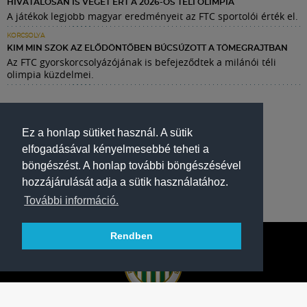
HIVATALOSAN IS VÉGET ÉRT A 2026-OS TÉLI OLIMPIA
A játékok legjobb magyar eredményeit az FTC sportolói érték el.
KORCSOLYA
KIM MIN SZOK AZ ELŐDÖNTŐBEN BÚCSÚZOTT A TÖMEGRAJTBAN
Az FTC gyorskorcsolyázójának is befejeződtek a milánói téli
olimpia küzdelmei.
Ez a honlap sütiket használ. A sütik
elfogadásával kényelmesebbé teheti a
böngészést. A honlap további böngészésével
hozzájárulását adja a sütik használatához.
További információ.
Rendben