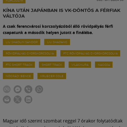
Labdarúgás
KORCSOLYA
KÍNA UTÁN JAPÁNBAN IS VK-DÖNTŐS A FÉRFIAK
VÁLTÓJA
Szakosztályok
A csak ferencvárosi korcsolyázóból álló rövidpályás férfi
csapatunk a második helyen jutott a fináléba.
Meccscenter
LIU SHAOLIN SÁNDOR
LIU SHAOANG
RÖVIDPÁLYÁS GYORSKORCSOLYA
FTC RÖVIDPÁLYÁS GYORSKORCSOLYA
Klub
FTC SHORT TRACK
SHORT TRACK
VILÁGKUPA
NAGOJA
Szolgáltatások
NÓGRÁDI BENCE
KRUEGER COLE
Shop
Közösség
Magyar idő szerint szombat reggel 7 órakor folytatódtak