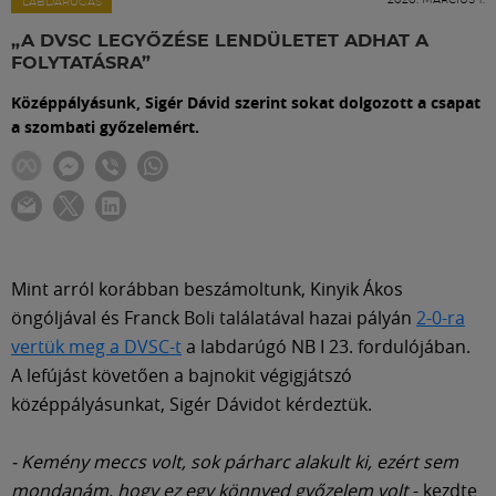
Labdarúgás
LABDARÚGÁS
„A DVSC LEGYŐZÉSE LENDÜLETET ADHAT A
FOLYTATÁSRA”
Szakosztályok
Középpályásunk, Sigér Dávid szerint sokat dolgozott a csapat
a szombati győzelemért.
Meccscenter
Klub
Szolgáltatások
Mint arról korábban beszámoltunk, Kinyik Ákos
öngóljával és Franck Boli találatával hazai pályán
2-0-ra
vertük meg a DVSC-t
a labdarúgó NB I 23. fordulójában.
Shop
A lefújást követően a bajnokit végigjátszó
középpályásunkat, Sigér Dávidot kérdeztük.
Közösség
- Kemény meccs volt, sok párharc alakult ki, ezért sem
mondanám, hogy ez egy könnyed győzelem volt
- kezdte