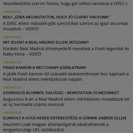
Vezetőedzőnk szerint fontos, hogy gól nélkül tartottuk a DVSC-t.
LABDARÚGÁS
BOLI: „ÚJRA MEGMUTATTUK, HOGY JÓ CSAPAT VAGYUNK”
A DVSC elleni második gólt szerző Boli szerint az igazi arcunkat
mutattuk – VIDEÓ!
LABDARÚGÁS
MIT JELENT A REAL MADRID ELLEN JÁTSZANI?
Korábbi Real Madrid-élményeikről meséltek a Fradi legendái és
Naby Keita – VIDEÓ
LABDARÚGÁS
FRADI KAMION A MECCSNAPI AJÁNLATBAN!
A játék Fradi kamion 60 százalék kedvezménnyel lesz kapható a
Real Madrid elleni mérkőzésünk napján.
LABDARÚGÁS
SZURKOLÓI ÁLOMBÓL VALÓSÁG – BEMUTATJUK ÚJ MEZÜNKET
Augusztus 8-án a Real Madrid elleni mérkőzésen mutatkozik be
az új harmadik számú mezünk.
LABDARÚGÁS
ELINDULT A VOUCHEREK ÉRTÉKESÍTÉSE A GÓRNIK ZABRZE ELLEN
Vouchert csak magyar állampolgárok vásárolhatnak a
lengyelországi UEL-találkozóra!