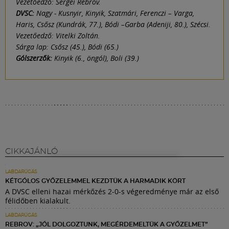
Vezetőedző: Sergei Rebrov.
DVSC:
Nagy - Kusnyir, Kinyik, Szatmári, Ferenczi – Varga,
Haris, Csősz (Kundrák, 77.), Bódi –Garba (Adeniji, 80.), Szécsi.
Vezetőedző: Vitelki Zoltán.
Sárga lap: Csősz (45.), Bódi (65.)
Gólszerzők:
Kinyik (6., öngól), Boli (39.)
CIKKAJÁNLÓ
LABDARÚGÁS
KÉTGÓLOS GYŐZELEMMEL KEZDTÜK A HARMADIK KÖRT
A DVSC elleni hazai mérkőzés 2-0-s végeredménye már az első
félidőben kialakult.
LABDARÚGÁS
REBROV: „JÓL DOLGOZTUNK, MEGÉRDEMELTÜK A GYŐZELMET”