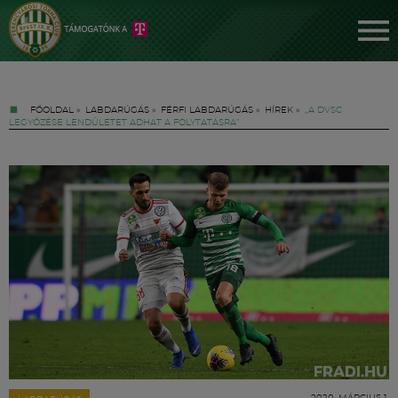
FŐOLDAL
»
LABDARÚGÁS
»
FÉRFI LABDARÚGÁS
»
HÍREK
»
„A DVSC
LEGYŐZÉSE LENDÜLETET ADHAT A FOLYTATÁSRA”
Jegyek
FM YouTube +
Hírek
2020. MÁRCIUS 1.