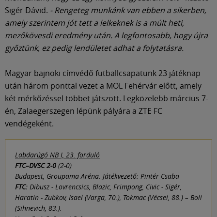
Múzeum
Sigér Dávid.
- Rengeteg munkánk van ebben a sikerben,
amely szerintem jót tett a lelkeknek is a múlt heti,
English
mezőkövesdi eredmény után. A legfontosabb, hogy újra
győztünk, ez pedig lendületet adhat a folytatásra.
Magyar bajnoki címvédő futballcsapatunk 23 játéknap
után három ponttal vezet a MOL Fehérvár előtt, amely
két mérkőzéssel többet játszott. Legközelebb március 7-
én, Zalaegerszegen lépünk pályára a ZTE FC
vendégeként.
Labdarúgó NB I, 23. forduló
FTC–DVSC 2-0
(2-0)
Budapest, Groupama Aréna. Játékvezető: Pintér Csaba
FTC:
Dibusz - Lovrencsics, Blazic, Frimpong, Civic - Sigér,
Haratin - Zubkov, Isael (Varga, 70.), Tokmac (Vécsei, 88.) – Boli
(Sihnevich, 83.).