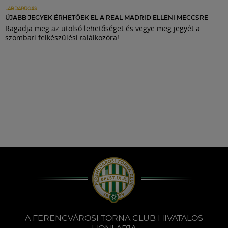
LABDARÚGÁS
ÚJABB JEGYEK ÉRHETŐEK EL A REAL MADRID ELLENI MECCSRE
Ragadja meg az utolsó lehetőséget és vegye meg jegyét a
szombati felkészülési találkozóra!
A FERENCVÁROSI TORNA CLUB HIVATALOS